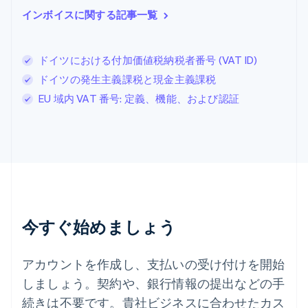
スイス
インボイスに関する記事一覧
Deutsch
Français
Italiano
English
スウェーデン
Svenska
English
スペイン
ドイツにおける付加価値税納税者番号 (VAT ID)
Español
English
ドイツの発生主義課税と現金主義課税
スロバキア
EU 域内 VAT 番号: 定義、機能、および認証
English
スロベニア
English
Italiano
タイ
ไทย
English
チェコ共和国
English
デンマーク
English
今すぐ始めましょう
ドイツ
Deutsch
English
ニュージーランド
アカウントを作成し、支払いの受け付けを開始
English
しましょう。契約や、銀行情報の提出などの手
ノルウェー
English
続きは不要です。貴社ビジネスに合わせたカス