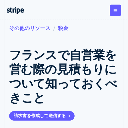
その他のリソース
税金
企業規模別
ドキュメント
学ぶ
支払い
収益
資金管
プラッ
理
フォー
大企業向け
Stripe のドキュメント
ブログ
とマー
Payments
Billing
スタートアップ向け
API リファレンス
導入事例
フランスで自営業を
オンライン決
経常収益
ットプ
Global
ライブラリと SDK
ガイド
済
Metronome
Payouts
イス
Stripe Apps
Managed
営む際の見積もりに
従量課金
Payments
第三者
Connec
ユースケース別
マーチャント
サブスクリ
への入
サポート
プション
オブレコード
金
ついて知っておくべ
プラッ
ガイド
エージェンティックコマ
サブスクリ
ソリューショ
Payment links
フォー
ース
サポートに問い合わせる
プションの
ン
決済の
E コマース / ECサイト
オンライン決済を受け付
管理サポートプラン
コーディング
管理
Invoicing
きこと
築
埋込型金融
け
プロフェッショナルサー
1 回限りまた
不要の決済ペ
請求・財務関連
構築済みの決済を実装
ビス
は継続
ージ
Checkout
グローバルビジネス
プラットフォームまたは
構築済み決済
Tax
アプリ内決済
マーケットプレイスを構
消費税と
UI
請求書を作成して送信する
マーケットプレイス
築する
VAT の自動
Elements
資金管理
サブスクリプションを管
柔軟な UI コン
計算
Revenue
会社
プラットフォーム
理