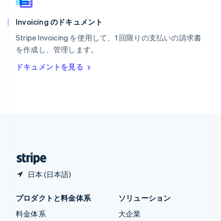
ラトビア
English
Invoicing のドキュメント
リトアニア
English
Stripe Invoicing を使用して、1 回限りの支払いの請求書
リヒテンシュタイン
を作成し、管理します。
Deutsch
English
ルーマニア
ドキュメントを見る
English
ルクセンブルグ
Français
Deutsch
English
中国香港特別行政区
English
简体中文
中国本土
简体中文
English
日本
日本語
English
日本 (日本語)
プロダクトと料金体系
ソリューション
料金体系
大企業