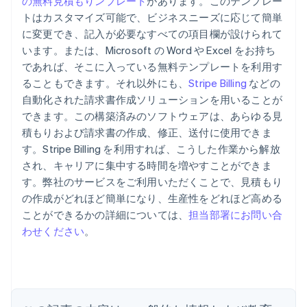
の無料見積もりンプレート
があります。このテンプレー
トはカスタマイズ可能で、ビジネスニーズに応じて簡単
に変更でき、記入が必要なすべての項目欄が設けられて
います。または、Microsoft の Word や Excel をお持ち
であれば、そこに入っている無料テンプレートを利用す
ることもできます。それ以外にも、
Stripe Billing
などの
自動化された請求書作成ソリューションを用いることが
できます。この構築済みのソフトウェアは、あらゆる見
積もりおよび請求書の作成、修正、送付に使用できま
す。Stripe Billing を利用すれば、こうした作業から解放
され、キャリアに集中する時間を増やすことができま
アイルランド
す。弊社のサービスをご利用いただくことで、見積もり
English
の作成がどれほど簡単になり、生産性をどれほど高める
アメリカ
ことができるかの詳細については、
担当部署にお問い合
English
Español
简体中文
アラブ首長国連邦
わせください
。
English
イギリス
English
イタリア
Italiano
English