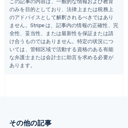
この記事の内容は、一般的な情報および教育
インド
English
のみを目的としており、法律上または税務上
エストニア
のアドバイスとして解釈されるべきではあり
English
オーストラリア
ません。Stripe は、記事内の情報の正確性、完
English
全性、妥当性、または最新性を保証または請
オーストリア
け合うものではありません。特定の状況につ
Deutsch
English
オランダ
いては、管轄区域で活動する資格のある有能
Nederlands
English
な弁護士または会計士に助言を求める必要が
カナダ
あります。
English
Français
キプロス
English
ギリシア
English
クロアチア
English
Italiano
ジブラルタル
English
シンガポール
その他の記事
English
简体中文