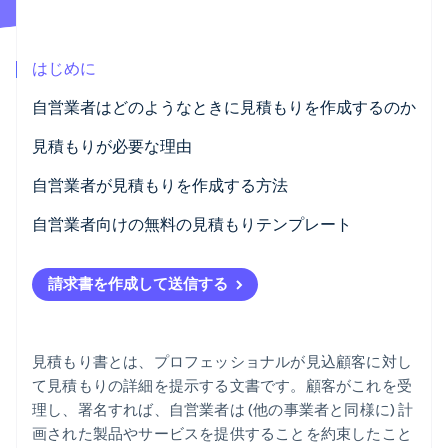
パートナー
Climate
Stripe App Marketplace
カーボンリムーバル
はじめに
Identity
オンライン本人確認
自営業者はどのようなときに見積もりを作成するのか
見積もりが必要な理由
自営業者が見積もりを作成する方法
Stripe Sessions 2026
自営業者の見積もりに含めなければならない情報
自営業者向けの無料の見積もりテンプレート
Stripe が AI の経済インフラをどのように構築しているかを
ご覧ください。
こちらをご覧ください
請求書を作成して送信する
見積もり書とは、プロフェッショナルが見込顧客に対し
て見積もりの詳細を提示する文書です。顧客がこれを受
理し、署名すれば、自営業者は (他の事業者と同様に) 計
画された製品やサービスを提供することを約束したこと