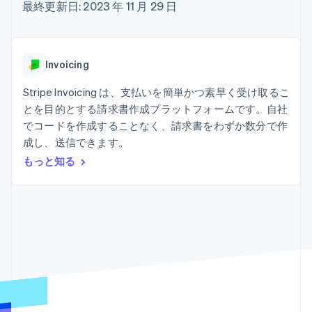
Recognition
ポーネント
最終更新日: 2023 年 11 月 29 日
SaaS
従量課金請求を提供
決済手段
製品ロードマップ
ステーブルコイン担保型
会計管理の
125 以上の決
Sessions 年次カンファ
のカードを発行
自動化
済手段を利用
レンス
エージェントによるサー
Stripe
可能
Terminal
採用情報
ビスのプロビジョニング
Invoicing
Sigma
業種別
対面支払い
ニュースルーム
と管理
カスタムレ
Authorization
Stripe Press
Stripe Invoicing は、支払いを簡単かつ素早く受け取るこ
ポート
Boost
AI 企業
Data
決済成功率の
とを目的とする請求書作成プラットフォームです。自社
クリエイターエコノミ―
Pipeline
最適化
ゲーム
でコードを作成することなく、請求書をわずか数分で作
リソース
データの同
Link
ホスピタリティ、旅行、
お問い合わせ
成し、送信できます。
期
スピーディー
レジャー
な決済
保険
アプリへの導入
もっと知る
営業にお問い合わせ
メディアおよびエンター
コードサンプル
パートナーになる
テインメント
開発者のブログ
非営利団体
API ステータス
プロフェッショナルサー
その他
ビス
Product roadmap
パブリックセクター
今後の予定を確認
小売業
Radar
不正防止
エコシステム
Atlas
スタートアップの企業設立