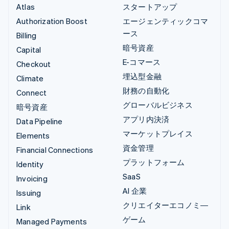
Atlas
スタートアップ
Authorization Boost
エージェンティックコマ
ース
Billing
暗号資産
Capital
E-コマース
Checkout
埋込型金融
Climate
財務の自動化
Connect
グローバルビジネス
暗号資産
アプリ内決済
Data Pipeline
マーケットプレイス
Elements
資金管理
Financial Connections
プラットフォーム
Identity
SaaS
Invoicing
AI 企業
Issuing
クリエイターエコノミ―
Link
ゲーム
Managed Payments