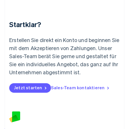
Malta
English
Mexiko
Startklar?
Español
English
Neuseeland
English
Erstellen Sie direkt ein Konto und beginnen Sie
Niederlande
mit dem Akzeptieren von Zahlungen. Unser
Nederlands
English
Norwegen
Sales-Team berät Sie gerne und gestaltet für
English
Sie ein individuelles Angebot, das ganz auf Ihr
Österreich
Deutsch
English
Unternehmen abgestimmt ist.
Polen
English
Portugal
Jetzt starten
Sales-Team kontaktieren
Português
English
Rumänien
English
Schweden
Svenska
English
Schweiz
Deutsch
Français
Italiano
English