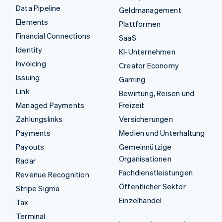
Data Pipeline
Geldmanagement
Elements
Plattformen
Financial Connections
SaaS
Identity
KI-Unternehmen
Invoicing
Creator Economy
Issuing
Gaming
Link
Bewirtung, Reisen und
Managed Payments
Freizeit
Zahlungslinks
Versicherungen
Payments
Medien und Unterhaltung
Payouts
Gemeinnützige
Organisationen
Radar
Fachdienstleistungen
Revenue Recognition
Öffentlicher Sektor
Stripe Sigma
Einzelhandel
Tax
Terminal