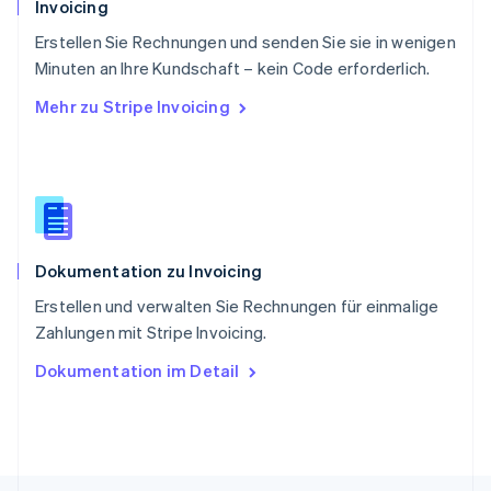
Invoicing
Singapur
English
简体中文
Erstellen Sie Rechnungen und senden Sie sie in wenigen
Slowakei
Minuten an Ihre Kundschaft – kein Code erforderlich.
English
Mehr zu Stripe Invoicing
Slowenien
English
Italiano
Sonderverwaltungsregion Hongkong,
China
English
简体中文
Spanien
Español
English
Dokumentation zu Invoicing
Thailand
ไทย
English
Erstellen und verwalten Sie Rechnungen für einmalige
Tschechische Republik
Zahlungen mit Stripe Invoicing.
English
Ungarn
Dokumentation im Detail
English
Vereinigte Arabische Emirate
English
Vereinigte Staaten
English
Español
简体中文
Vereinigtes Königreich