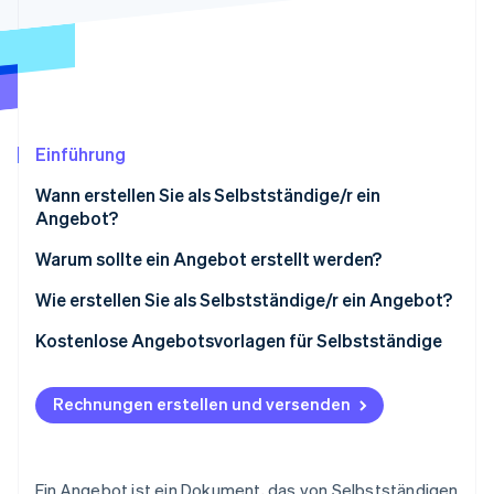
Betrugsprävention
Ecosystem
Atlas
Start-up-Gründung
Partner
Stripe App-Marktplatz
Climate
CO₂-Entnahme
Einführung
Wann erstellen Sie als Selbstständige/r ein
Angebot?
Stripe-Sessions 2026
Warum sollte ein Angebot erstellt werden?
Erfahren Sie, wie Stripe Lösungen für die Wirtschaft
Jetzt ansehen
Wie erstellen Sie als Selbstständige/r ein Angebot?
Pflichtangaben in Angeboten von Selbstständigen
Kostenlose Angebotsvorlagen für Selbstständige
Rechnungen erstellen und versenden
Ein Angebot ist ein Dokument, das von Selbstständigen