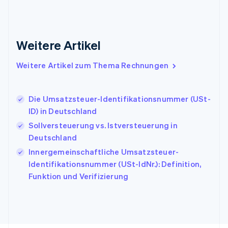
Indien
English
Irland
Weitere Artikel
English
Italien
Italiano
English
Weitere Artikel zum Thema Rechnungen
Japan
日本語
English
Kanada
Die Umsatzsteuer-Identifikationsnummer (USt-
English
Français
ID) in Deutschland
Kroatien
English
Italiano
Sollversteuerung vs. Istversteuerung in
Lettland
Deutschland
English
Innergemeinschaftliche Umsatzsteuer-
Liechtenstein
Identifikationsnummer (USt-IdNr.): Definition,
Deutsch
English
Litauen
Funktion und Verifizierung
English
Luxemburg
Français
Deutsch
English
Malaysia
English
简体中文