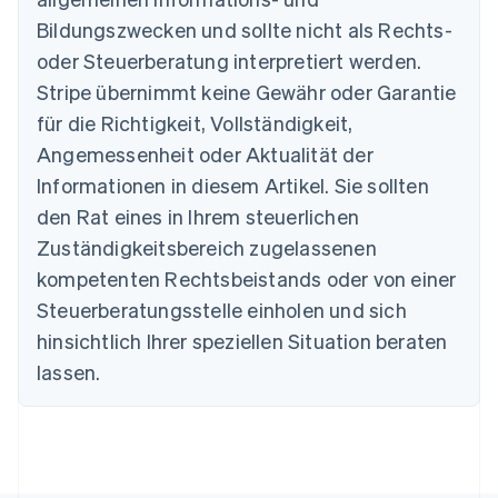
English
Belgien
Bildungszwecken und sollte nicht als Rechts-
Nederlands
Français
Deutsch
English
oder Steuerberatung interpretiert werden.
Brasilien
Stripe übernimmt keine Gewähr oder Garantie
Português
English
Bulgarien
für die Richtigkeit, Vollständigkeit,
English
Angemessenheit oder Aktualität der
Dänemark
Informationen in diesem Artikel. Sie sollten
English
Deutschland
den Rat eines in Ihrem steuerlichen
Deutsch
English
Zuständigkeitsbereich zugelassenen
Estland
English
kompetenten Rechtsbeistands oder von einer
Festlandchina
Steuerberatungsstelle einholen und sich
简体中文
English
Finnland
hinsichtlich Ihrer speziellen Situation beraten
English
Svenska
lassen.
Frankreich
Français
English
Gibraltar
English
Griechenland
English