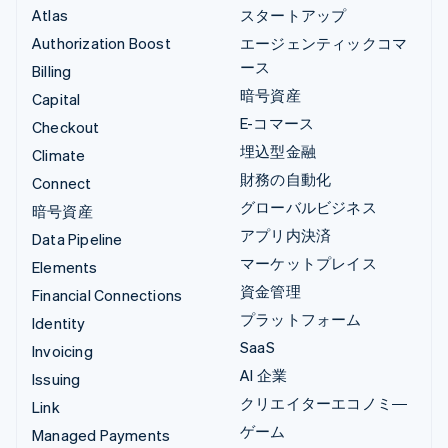
Atlas
スタートアップ
Authorization Boost
エージェンティックコマ
ース
Billing
暗号資産
Capital
E-コマース
Checkout
埋込型金融
Climate
財務の自動化
Connect
グローバルビジネス
暗号資産
アプリ内決済
Data Pipeline
マーケットプレイス
Elements
資金管理
Financial Connections
プラットフォーム
Identity
SaaS
Invoicing
AI 企業
Issuing
クリエイターエコノミ―
Link
ゲーム
Managed Payments