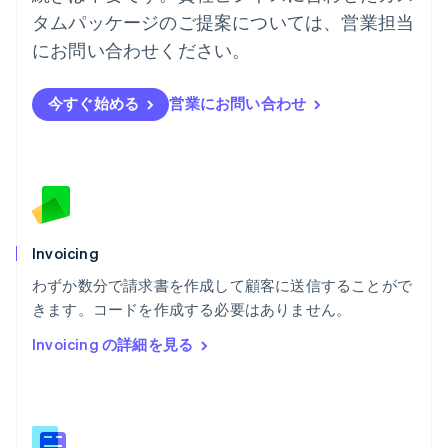
ハンガリー
タムパッケージのご提案については、営業担当
English
フィンランド
にお問い合わせください。
English
Svenska
ブラジル
今すぐ始める
営業にお問い合わせ
Português
English
フランス
Français
English
ブルガリア
English
ベルギー
Nederlands
Français
Deutsch
English
ポーランド
Invoicing
English
わずか数分で請求書を作成して顧客に送信することがで
ポルトガル
Português
English
きます。コードを作成する必要はありません。
マルタ
Invoicing の詳細を見る
English
マレーシア
English
简体中文
メキシコ
Español
English