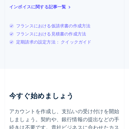
スイス
インボイスに関する記事一覧
Deutsch
Français
Italiano
English
スウェーデン
Svenska
English
スペイン
フランスにおける仮請求書の作成方法
Español
English
フランスにおける見積書の作成方法
スロバキア
定期請求の設定方法： クイックガイド
English
スロベニア
English
Italiano
タイ
ไทย
English
チェコ共和国
English
デンマーク
English
今すぐ始めましょう
ドイツ
Deutsch
English
ニュージーランド
アカウントを作成し、支払いの受け付けを開始
English
しましょう。契約や、銀行情報の提出などの手
ノルウェー
English
続きは不要です。貴社ビジネスに合わせたカス