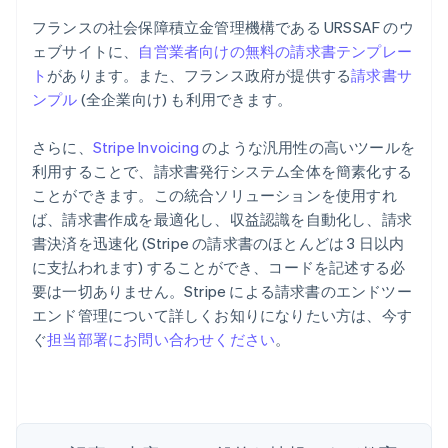
フランスの社会保障積立金管理機構である URSSAF のウ
ェブサイトに、
自営業者向けの無料の請求書テンプレー
ト
があります。また、フランス政府が提供する
請求書サ
ンプル
(全企業向け) も利用できます。
さらに、
Stripe Invoicing
のような汎用性の高いツールを
利用することで、請求書発行システム全体を簡素化する
ことができます。この統合ソリューションを使用すれ
ば、請求書作成を最適化し、収益認識を自動化し、請求
書決済を迅速化 (Stripe の請求書のほとんどは 3 日以内
アイルランド
に支払われます) することができ、コードを記述する必
English
要は一切ありません。Stripe による請求書のエンドツー
アメリカ
エンド管理について詳しくお知りになりたい方は、今す
English
Español
简体中文
アラブ首長国連邦
ぐ
担当部署にお問い合わせください
。
English
イギリス
English
イタリア
Italiano
English