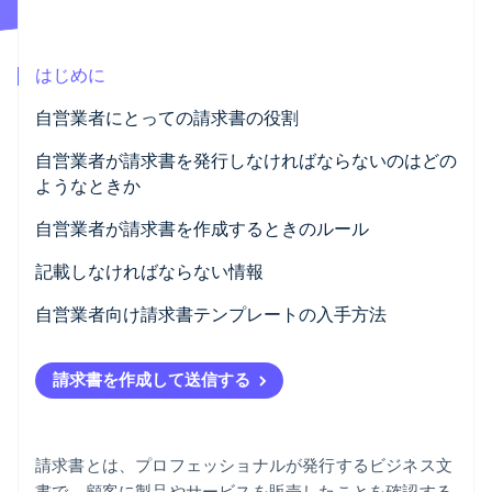
パートナー
Climate
Stripe App Marketplace
カーボンリムーバル
はじめに
Identity
オンライン本人確認
自営業者にとっての請求書の役割
自営業者が請求書を発行しなければならないのはどの
ようなときか
自営業者が請求書を作成するときのルール
Stripe Sessions 2026
Stripe が AI の経済インフラをどのように構築しているかを
記載しなければならない情報
ご覧ください。
こちらをご覧ください
具体的な情報
自営業者向け請求書テンプレートの入手方法
罰金
請求書を作成して送信する
請求書とは、プロフェッショナルが発行するビジネス文
書で、顧客に製品やサービスを販売したことを確認する