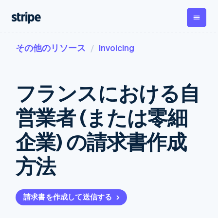
その他のリソース
Invoicing
企業規模別
ドキュメント
学ぶ
支払い
収益
資金管
プラッ
理
フォー
大企業向け
Stripe のドキュメント
ブログ
とマー
Payments
Billing
スタートアップ向け
API リファレンス
導入事例
フランスにおける自
オンライン決
経常収益
ットプ
Global
ライブラリと SDK
ガイド
済
Metronome
Payouts
イス
Stripe Apps
Managed
営業者 (または零細
従量課金
Payments
第三者
Connec
ユースケース別
マーチャント
サブスクリ
への入
サポート
プション
オブレコード
金
企業) の請求書作成
プラッ
ガイド
エージェンティックコマ
サブスクリ
ソリューショ
Payment links
フォー
ース
サポートに問い合わせる
プションの
ン
決済の
E コマース / ECサイト
オンライン決済を受け付
管理サポートプラン
コーディング
管理
Invoicing
方法
築
埋込型金融
け
プロフェッショナルサー
1 回限りまた
不要の決済ペ
請求・財務関連
構築済みの決済を実装
ビス
は継続
ージ
Checkout
グローバルビジネス
プラットフォームまたは
構築済み決済
Tax
アプリ内決済
マーケットプレイスを構
消費税と
UI
請求書を作成して送信する
マーケットプレイス
築する
VAT の自動
Elements
資金管理
サブスクリプションを管
柔軟な UI コン
計算
Revenue
会社
プラットフォーム
理