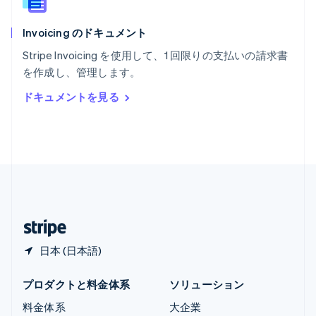
ラトビア
English
Invoicing のドキュメント
リトアニア
English
Stripe Invoicing を使用して、1 回限りの支払いの請求書
リヒテンシュタイン
を作成し、管理します。
Deutsch
English
ルーマニア
ドキュメントを見る
English
ルクセンブルグ
Français
Deutsch
English
中国香港特別行政区
English
简体中文
中国本土
简体中文
English
日本
日本語
English
日本 (日本語)
プロダクトと料金体系
ソリューション
料金体系
大企業