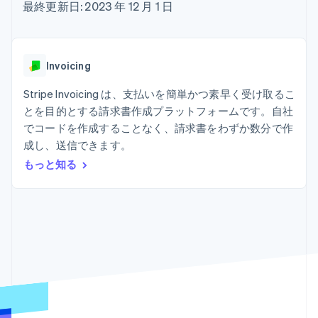
Recognition
ポーネント
最終更新日: 2023 年 12 月 1 日
SaaS
従量課金請求を提供
決済手段
製品ロードマップ
ステーブルコイン担保型
会計管理の
125 以上の決
Sessions 年次カンファ
のカードを発行
自動化
済手段を利用
レンス
エージェントによるサー
Stripe
可能
Terminal
採用情報
ビスのプロビジョニング
Invoicing
Sigma
業種別
対面支払い
ニュースルーム
と管理
カスタムレ
Authorization
Stripe Press
Stripe Invoicing は、支払いを簡単かつ素早く受け取るこ
ポート
Boost
AI 企業
Data
決済成功率の
とを目的とする請求書作成プラットフォームです。自社
クリエイターエコノミ―
Pipeline
最適化
ゲーム
でコードを作成することなく、請求書をわずか数分で作
リソース
データの同
Link
ホスピタリティ、旅行、
お問い合わせ
成し、送信できます。
期
スピーディー
レジャー
な決済
保険
アプリへの導入
もっと知る
営業にお問い合わせ
メディアおよびエンター
コードサンプル
パートナーになる
テインメント
開発者のブログ
非営利団体
API ステータス
プロフェッショナルサー
その他
ビス
Product roadmap
パブリックセクター
今後の予定を確認
小売業
Radar
不正防止
エコシステム
Atlas
スタートアップの企業設立