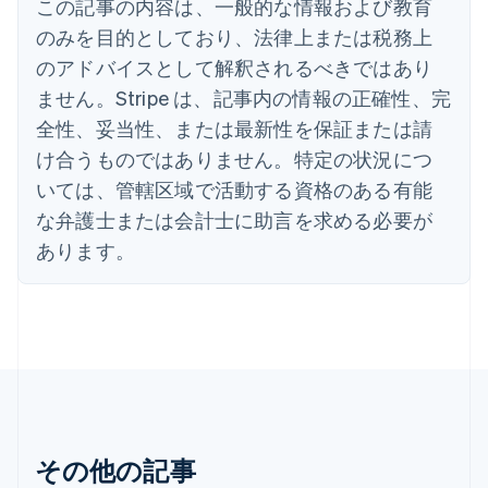
この記事の内容は、一般的な情報および教育
インド
English
のみを目的としており、法律上または税務上
エストニア
のアドバイスとして解釈されるべきではあり
English
オーストラリア
ません。Stripe は、記事内の情報の正確性、完
English
全性、妥当性、または最新性を保証または請
オーストリア
け合うものではありません。特定の状況につ
Deutsch
English
オランダ
いては、管轄区域で活動する資格のある有能
Nederlands
English
な弁護士または会計士に助言を求める必要が
カナダ
あります。
English
Français
キプロス
English
ギリシア
English
クロアチア
English
Italiano
ジブラルタル
English
シンガポール
その他の記事
English
简体中文