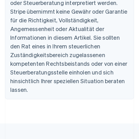
oder Steuerberatung interpretiert werden.
Bulgarien
English
Stripe übernimmt keine Gewähr oder Garantie
Dänemark
für die Richtigkeit, Vollständigkeit,
English
Deutschland
Angemessenheit oder Aktualität der
Deutsch
English
Informationen in diesem Artikel. Sie sollten
Estland
den Rat eines in Ihrem steuerlichen
English
Festlandchina
Zuständigkeitsbereich zugelassenen
简体中文
English
kompetenten Rechtsbeistands oder von einer
Finnland
Steuerberatungsstelle einholen und sich
English
Svenska
Frankreich
hinsichtlich Ihrer speziellen Situation beraten
Français
English
lassen.
Gibraltar
English
Griechenland
English
Indien
English
Irland
English