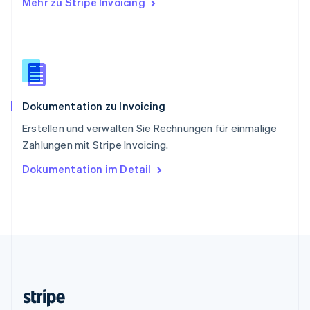
Mehr zu Stripe Invoicing
Slowenien
English
Italiano
Sonderverwaltungsregion Hongkong,
China
English
简体中文
Spanien
Español
English
Dokumentation zu Invoicing
Thailand
ไทย
English
Erstellen und verwalten Sie Rechnungen für einmalige
Tschechische Republik
Zahlungen mit Stripe Invoicing.
English
Ungarn
Dokumentation im Detail
English
Vereinigte Arabische Emirate
English
Vereinigte Staaten
English
Español
简体中文
Vereinigtes Königreich
English
Zypern
English