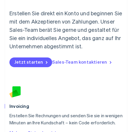
Neuseeland
English
Erstellen Sie direkt ein Konto und beginnen Sie
Niederlande
mit dem Akzeptieren von Zahlungen. Unser
Nederlands
English
Norwegen
Sales-Team berät Sie gerne und gestaltet für
English
Sie ein individuelles Angebot, das ganz auf Ihr
Österreich
Deutsch
English
Unternehmen abgestimmt ist.
Polen
English
Portugal
Jetzt starten
Sales-Team kontaktieren
Português
English
Rumänien
English
Schweden
Svenska
English
Schweiz
Deutsch
Français
Italiano
English
Invoicing
Singapur
English
简体中文
Erstellen Sie Rechnungen und senden Sie sie in wenigen
Slowakei
Minuten an Ihre Kundschaft – kein Code erforderlich.
English