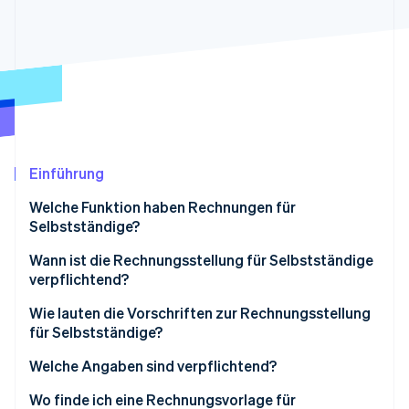
Betrugsprävention
Ecosystem
Atlas
Start-up-Gründung
Partner
Stripe App-Marktplatz
Climate
CO₂-Entnahme
Identity
Online-Identitätsprüfung
Einführung
Welche Funktion haben Rechnungen für
Selbstständige?
Stripe-Sessions 2026
Wann ist die Rechnungsstellung für Selbstständige
Erfahren Sie, wie Stripe Lösungen für die Wirts
verpflichtend?
Jetzt ansehen
Wie lauten die Vorschriften zur Rechnungsstellung
für Selbstständige?
Welche Angaben sind verpflichtend?
Besondere Informationen
Wo finde ich eine Rechnungsvorlage für