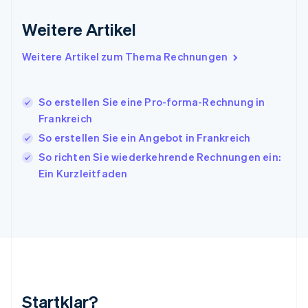
Italien
Italiano
English
Weitere Artikel
Japan
日本語
English
Weitere Artikel zum Thema Rechnungen
Kanada
English
Français
Kroatien
So erstellen Sie eine Pro-forma-Rechnung in
English
Italiano
Lettland
Frankreich
English
So erstellen Sie ein Angebot in Frankreich
Liechtenstein
So richten Sie wiederkehrende Rechnungen ein:
Deutsch
English
Litauen
Ein Kurzleitfaden
English
Luxemburg
Français
Deutsch
English
Malaysia
English
简体中文
Malta
English
Mexiko
Startklar?
Español
English