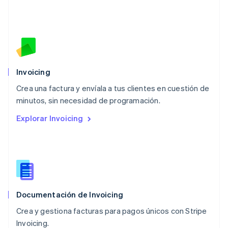
Malasia
English
简体中文
Malta
English
México
Español
English
Noruega
Invoicing
English
Crea una factura y envíala a tus clientes en cuestión de
Nueva Zelanda
English
minutos, sin necesidad de programación.
Países Bajos
Explorar Invoicing
Nederlands
English
Polonia
English
Portugal
Português
English
RAE de Hong Kong, China
English
简体中文
Documentación de Invoicing
Reino Unido
English
Crea y gestiona facturas para pagos únicos con Stripe
República Checa
Invoicing.
English