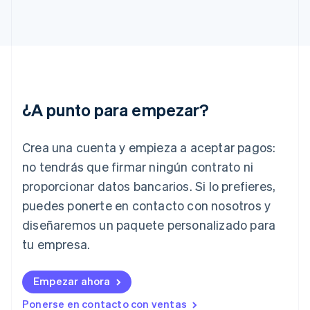
Gibraltar
English
Grecia
English
Hungría
English
India
¿A punto para empezar?
English
Irlanda
English
Crea una cuenta y empieza a aceptar pagos:
Italia
no tendrás que firmar ningún contrato ni
Italiano
English
Japón
proporcionar datos bancarios. Si lo prefieres,
日本語
English
puedes ponerte en contacto con nosotros y
Letonia
diseñaremos un paquete personalizado para
English
Liechtenstein
tu empresa.
Deutsch
English
Lituania
English
Empezar ahora
Luxemburgo
Ponerse en contacto con ventas
Français
Deutsch
English