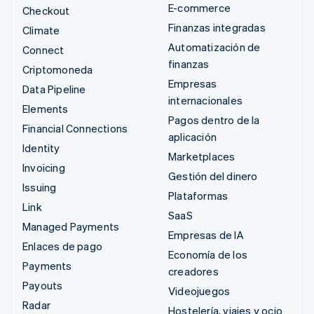
E-commerce
Checkout
Finanzas integradas
Climate
Automatización de
Connect
finanzas
Criptomoneda
Empresas
Data Pipeline
internacionales
Elements
Pagos dentro de la
Financial Connections
aplicación
Identity
Marketplaces
Invoicing
Gestión del dinero
Issuing
Plataformas
Link
SaaS
Managed Payments
Empresas de IA
Enlaces de pago
Economía de los
Payments
creadores
Payouts
Videojuegos
Radar
Hostelería, viajes y ocio