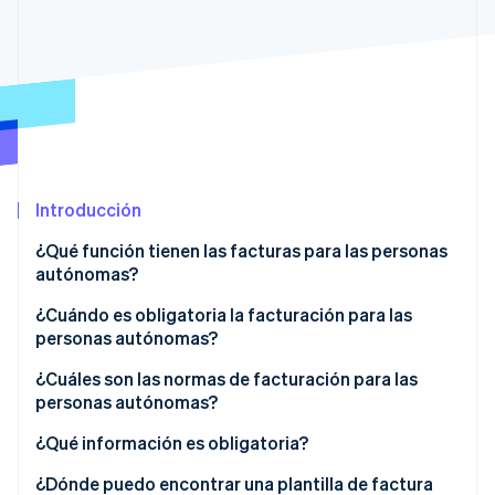
Sector público
Radar
Comercio minorista
Prevención de fraude
Atlas
Constitución de una startup
Ecosystem
Climate
Eliminación de dióxido de carbono
Socios
Stripe App Marketplace
Identity
Introducción
Verificación de identidad en línea
¿Qué función tienen las facturas para las personas
autónomas?
¿Cuándo es obligatoria la facturación para las
personas autónomas?
Stripe Sessions 2026
Descubre cómo Stripe está construyendo la infraestructu
¿Cuáles son las normas de facturación para las
para la IA.
personas autónomas?
Ver ahora
¿Qué información es obligatoria?
Información específica
¿Dónde puedo encontrar una plantilla de factura