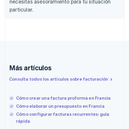
necesitas asesoramiento para tu situación
Chipre
particular.
English
Croacia
English
Italiano
Dinamarca
English
Emiratos Árabes Unidos
English
Eslovaquia
English
Eslovenia
Más artículos
English
Italiano
España
Consulta todos los artículos sobre facturación
Español
English
Estados Unidos
English
Español
简体中文
Cómo crear una factura proforma en Francia
Estonia
English
Cómo elaborar un presupuesto en Francia
Finlandia
Cómo configurar facturas recurrentes: guía
English
Svenska
rápida
Francia
Français
English