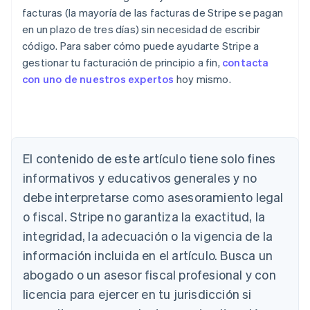
facturas (la mayoría de las facturas de Stripe se pagan
en un plazo de tres días) sin necesidad de escribir
código. Para saber cómo puede ayudarte Stripe a
gestionar tu facturación de principio a fin,
contacta
con uno de nuestros expertos
hoy mismo.
Alemania
Deutsch
English
Australia
English
Austria
El contenido de este artículo tiene solo fines
Deutsch
English
informativos y educativos generales y no
Bélgica
debe interpretarse como asesoramiento legal
Nederlands
Français
Deutsch
English
Brasil
o fiscal. Stripe no garantiza la exactitud, la
Português
English
integridad, la adecuación o la vigencia de la
Bulgaria
English
información incluida en el artículo. Busca un
Canadá
abogado o un asesor fiscal profesional y con
English
Français
China continental
licencia para ejercer en tu jurisdicción si
简体中文
English