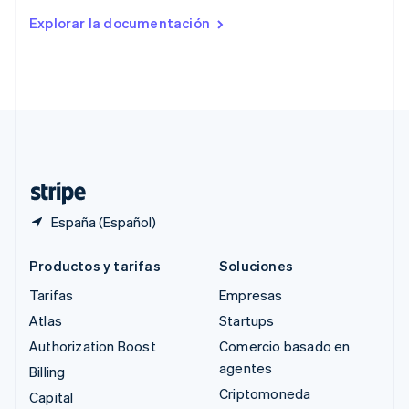
Rumanía
Explorar la documentación
English
Singapur
English
简体中文
Suecia
Svenska
English
Suiza
Deutsch
Français
Italiano
English
Tailandia
ไทย
English
España (Español)
Productos y tarifas
Soluciones
Tarifas
Empresas
Atlas
Startups
Authorization Boost
Comercio basado en
agentes
Billing
Criptomoneda
Capital