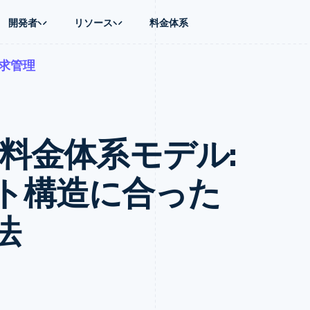
開発者
リソース
料金体系
求管理
ース別
ガイド
業種別
会社
資金管理
プラットフォ
プレイス
ンティックコマース
に問い合わせる
オンライン決済を受け付け
AI 企業
製品ロードマップ
Global Payouts
ス / ECサイト
ートプラン
構築済みの決済を実装
クリエイターエコノミ―
Sessions 年次カンファレン
第三者への入金
Connect
金融
ッショナルサービス
プラットフォームまたはマーケットプレイスを構築する
ゲーム
採用情報
プラットフォ
業の料金体系モデル:
財務関連
ホスピタリティ、旅行、レジ
ニュースルーム
ルビジネス
サブスクリプションを管理
保険
Stripe Press
内決済
従量課金請求を提供
メディアおよびエンターテイ
の管理
トプレイス
ステーブルコイン担保型のカードを発行
ト構造に合った
理
エージェントによるサービスのプロビジョニングと管理
非営利団体
フォーム
プロフェッショナルサービス
パブリックセクター
法
動計算
小売業
on