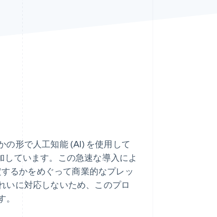
Stripe Sessions 2026
Stripe が AI の経済インフ
ラをどのように構築して
いるかをご覧ください。
こちらをご覧ください
形で人工知能 (AI) を使用して
に増加しています。この急速な導入によ
設定するかをめぐって商業的なプレッ
れいに対応しないため、このプロ
す。