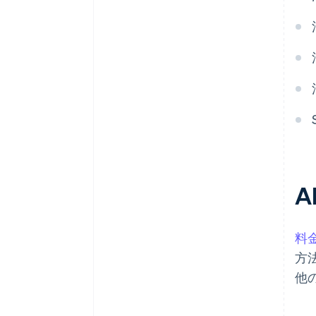
料
方
他