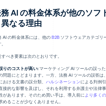
法務 AI の料金体系が他のソ
と異なる理由
務 AI の料金体系には、他の
B2B
ソフトウェアカテゴリ
す。
意すべき要素は次のとおりです。
誤りのコストが高い:
マーケティング AI ツールの誤
の問題にとどまります。一方、法務 AI ツールの誤答
における文書の誤分類、
ハルシネーション
による判例
直接的な影響を及ぼし、それを利用する弁護士や法律
性があります。そのため買い手は、導入前に
より多く
求めることが少なくありません。