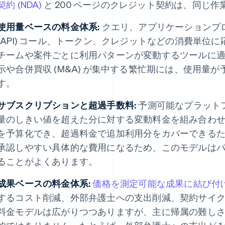
契約 (NDA)
と 200 ページのクレジット契約は、同じ
使用量ベースの料金体系:
クエリ、アプリケーションプ
(API) コール、トークン、クレジットなどの消費単位
チームや案件ごとに利用パターンが変動するツールに
示や合併買収 (M&A) が集中する繁忙期には、使用量
す。
サブスクリプションと超過手数料:
予測可能なプラット
量のしきい値を超えた分に対する変動料金を組み合わ
を予算化でき、超過料金で追加利用分をカバーできる
承認しやすい具体的な費用になるため、このモデルは
ることがよくあります。
成果ベースの料金体系:
価格を測定可能な成果に結び付
するコスト削減、外部弁護士への支出削減、契約サイ
料金モデルは広がりつつありますが、主に帰属の難しさか