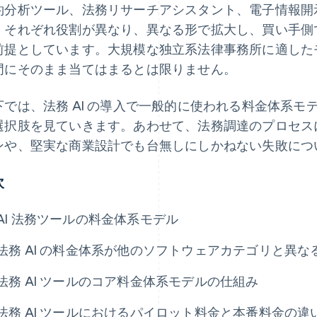
約分析ツール、法務リサーチアシスタント、電子情報開示
、それぞれ役割が異なり、異なる形で拡大し、買い手側
前提としています。大規模な独立系法律事務所に適した
門にそのまま当てはまるとは限りません。
下では、法務 AI の導入で一般的に使われる料金体系
選択肢を見ていきます。あわせて、法務調達のプロセス
ンや、堅実な商業設計でも台無しにしかねない失敗につ
次
AI 法務ツールの料金体系モデル
法務 AI の料金体系が他のソフトウェアカテゴリと異な
法務 AI ツールのコア料金体系モデルの仕組み
法務 AI ツールにおけるパイロット料金と本番料金の違