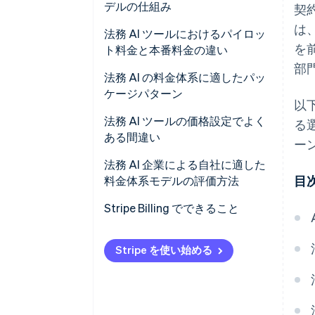
デルの仕組み
契
は
法務 AI ツールにおけるパイロッ
を
ト料金と本番料金の違い
部
法務 AI の料金体系に適したパッ
ケージパターン
以
法務 AI ツールの価格設定でよく
る
ある間違い
ー
法務 AI 企業による自社に適した
目
料金体系モデルの評価方法
コスト構造
Stripe Billing でできること
買い手
Stripe を使い始める
製品の成熟度