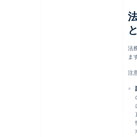
法
ま
注