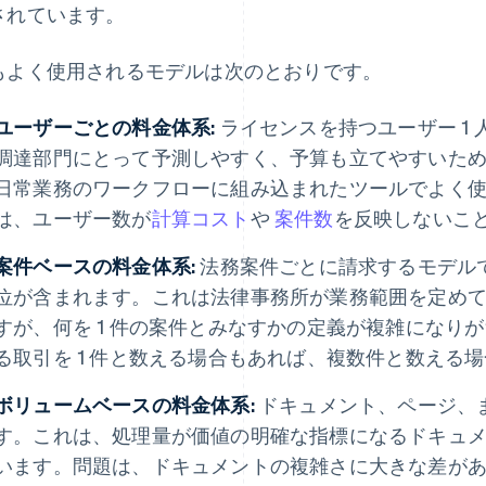
されています。
もよく使用されるモデルは次のとおりです。
ユーザーごとの料金体系:
ライセンスを持つユーザー 1
調達部門にとって予測しやすく、予算も立てやすいた
日常業務のワークフローに組み込まれたツールでよく
は、ユーザー数が
計算コスト
や
案件数
を反映しないこ
案件ベースの料金体系:
法務案件ごとに請求するモデル
位が含まれます。これは法律事務所が業務範囲を定め
すが、何を 1 件の案件とみなすかの定義が複雑になりが
る取引を 1 件と数える場合もあれば、複数件と数える
ボリュームベースの料金体系:
ドキュメント、ページ、
す。これは、処理量が価値の明確な指標になるドキュ
います。問題は、ドキュメントの複雑さに大きな差があ