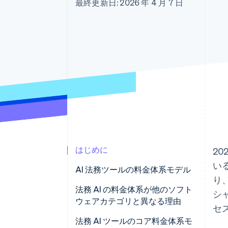
最終更新日: 2026 年 4 月 7 日
Link
スピーディーな決済
はじめに
20
い
AI 法務ツールの料金体系モデル
り
法務 AI の料金体系が他のソフト
シ
ウェアカテゴリと異なる理由
セ
法務 AI ツールのコア料金体系モ