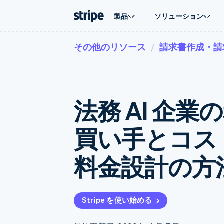
製品
ソリューション
その他のリソース
請求書作成・請
企業規模別
ドキュメント
学ぶ
ユースケ
サポート
支払い
収益
大企業向け
Stripe のドキュメント
ブログ
エージェ
サポート
Payments
Billing
スタートアップ向け
API リファレンス
導入事例
E コマー
管理サポ
オンライン決済
経常収益
ライブラリと SDK
ガイド
埋込型
プロフェ
Managed Payments
Metronome
Stripe Apps
法務 AI 企
請求・
マーチャントオブレコードソリ
従量課金
グローバ
ューション
サブスクリプション
アプリ
サブスクリプション
Payment links
マーケッ
買い手とコス
コーディング不要の決済ページ
Invoicing
資金管
1 回限りまたは継続
Checkout
プラット
構築済み決済 UI
Tax
SaaS
料金設計の方
消費税と VAT の自
Elements
柔軟な UI コンポーネント
Revenue Recogniti
会計管理の自動化
決済手段
125 以上の決済手段を利用可能
Stripe Sigma
カスタムレポート
Terminal
Stripe を使い始める
対面支払い
Data Pipeline
データの同期
Authorization Boost
決済成功率の最適化