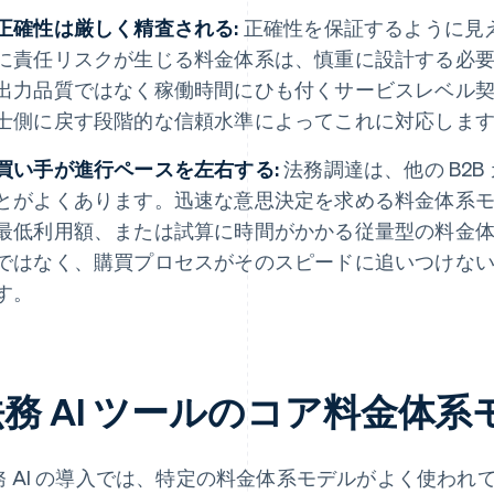
正確性は厳しく精査される:
正確性を保証するように見
に責任リスクが生じる料金体系は、慎重に設計する必
出力品質ではなく稼働時間にひも付くサービスレベル契約 
士側に戻す段階的な信頼水準によってこれに対応しま
買い手が進行ペースを左右する:
法務調達は、他の B2B
とがよくあります。迅速な意思決定を求める料金体系モ
最低利用額、または試算に時間がかかる従量型の料金体
ではなく、購買プロセスがそのスピードに追いつけな
す。
法務 AI ツールのコア料金体
務 AI の導入では、特定の料金体系モデルがよく使わ