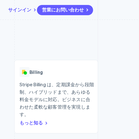
サインイン
営業にお問い合わせ
リソース
エコシステム
お問い合わせ
ームとマーケット
その他
アプリへの導入
パートナー
営業にお問い合わせ
Product roadmap
ス
コードサンプル
Stripe App Marketplace
パートナーになる
今後の予定を確認
開発者のブログ
ーム決済の構築
ャー
API ステータス
Radar
不正防止
Billing
ンメント
Atlas
スタートアップの企業設立
Stripe Billing は、定期課金から段階
制、ハイブリッドまで、あらゆる
Climate
カーボンリムーバル
料金モデルに対応。ビジネスに合
わせた柔軟な顧客管理を実現しま
Identity
オンライン本人確認
す。
もっと知る