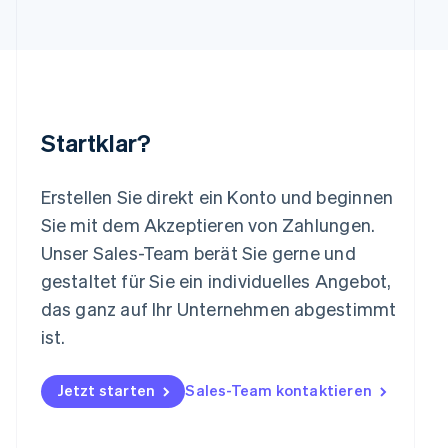
Litauen
English
Luxemburg
Français
Deutsch
English
Malaysia
English
简体中文
Malta
Startklar?
English
Mexiko
Español
English
Erstellen Sie direkt ein Konto und beginnen
Neuseeland
Sie mit dem Akzeptieren von Zahlungen.
English
Niederlande
Unser Sales-Team berät Sie gerne und
Nederlands
English
gestaltet für Sie ein individuelles Angebot,
Norwegen
das ganz auf Ihr Unternehmen abgestimmt
English
Österreich
ist.
Deutsch
English
Polen
Jetzt starten
Sales-Team kontaktieren
English
Portugal
Português
English