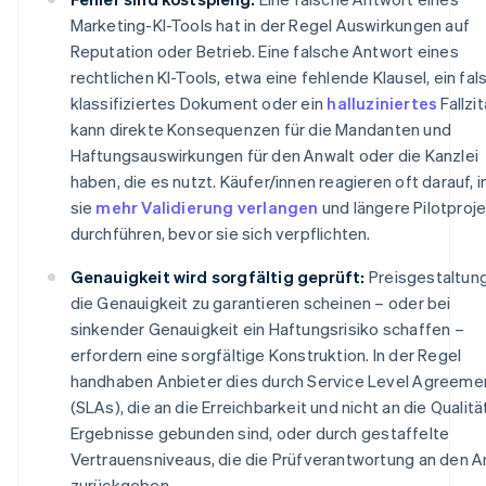
Marketing-KI-Tools hat in der Regel Auswirkungen auf
Reputation oder Betrieb. Eine falsche Antwort eines
rechtlichen KI-Tools, etwa eine fehlende Klausel, ein fal
klassifiziertes Dokument oder ein
halluziniertes
Fallzit
kann direkte Konsequenzen für die Mandanten und
Haftungsauswirkungen für den Anwalt oder die Kanzlei
haben, die es nutzt. Käufer/innen reagieren oft darauf,
sie
mehr Validierung verlangen
und längere Pilotproj
durchführen, bevor sie sich verpflichten.
Genauigkeit wird sorgfältig geprüft:
Preisgestaltun
die Genauigkeit zu garantieren scheinen – oder bei
sinkender Genauigkeit ein Haftungsrisiko schaffen –
erfordern eine sorgfältige Konstruktion. In der Regel
handhaben Anbieter dies durch Service Level Agreeme
(SLAs), die an die Erreichbarkeit und nicht an die Qualitä
Ergebnisse gebunden sind, oder durch gestaffelte
Vertrauensniveaus, die die Prüfverantwortung an den A
zurückgeben.