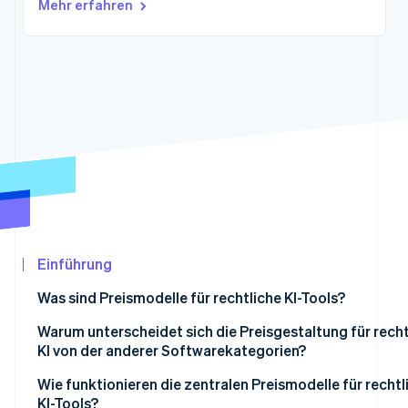
Mehr erfahren
Betrugsprävention
Ecosystem
Atlas
Start-up-Gründung
Partner
Stripe App-Marktplatz
Climate
CO₂-Entnahme
Identity
Online-Identitätsprüfung
Stripe-Sessions 2026
Erfahren Sie, wie Stripe Lösungen für die Wir
Einführung
Jetzt ansehen
Was sind Preismodelle für rechtliche KI-Tools?
Warum unterscheidet sich die Preisgestaltung für recht
KI von der anderer Softwarekategorien?
Wie funktionieren die zentralen Preismodelle für rechtl
KI-Tools?