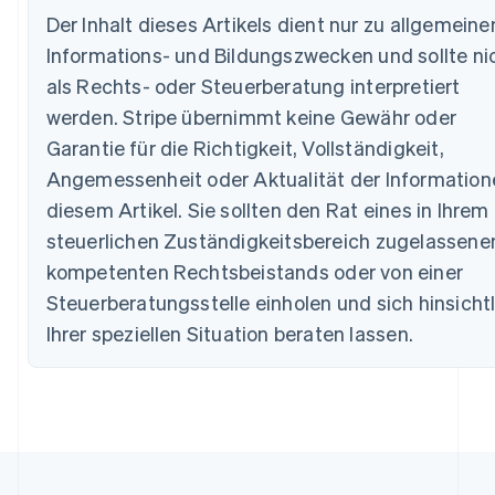
Der Inhalt dieses Artikels dient nur zu allgemeine
Informations- und Bildungszwecken und sollte ni
als Rechts- oder Steuerberatung interpretiert
Australien
werden. Stripe übernimmt keine Gewähr oder
English
Belgien
Garantie für die Richtigkeit, Vollständigkeit,
Nederlands
Français
Deutsch
English
Angemessenheit oder Aktualität der Information
Brasilien
diesem Artikel. Sie sollten den Rat eines in Ihrem
Português
English
Bulgarien
steuerlichen Zuständigkeitsbereich zugelassene
English
kompetenten Rechtsbeistands oder von einer
Dänemark
Steuerberatungsstelle einholen und sich hinsicht
English
Deutschland
Ihrer speziellen Situation beraten lassen.
Deutsch
English
Estland
English
Festlandchina
简体中文
English
Finnland
English
Svenska