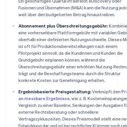
Ein geschäftiges Quartal im Bereich eDiscovery oder
Fusionen und Übernahmen (M&A) kann die Nutzung jed
weit über den budgetierten Betrag hinaustreiben.
Abonnement plus Überschreitungsgebühr:
Kombinie
eine vorhersehbare Plattformgebühr mit variablen Geb
oberhalb einer definierten Nutzungsschwelle. Dieses M
ist oft für Produktionsbereitstellungen nach einem
Pilotprojekt sinnvoll, da die Kundinnen und Kunden die
Grundgebühr einplanen können, während die
Überschreitungsgebühr einer erhöhten Nutzung Rechn
trägt und die Beschaffungsteams durch die Struktur
konkrete Kosten zur Genehmigung erhalten.
Ergebnisbasierte Preisgestaltung:
Verknüpft den
Pr
an messbare Ergebnisse
, wie z. B. Kosteneinsparunge
Vergleich zu einer Baseline, Senkungen der Ausgaben f
externe Rechtsberatung oder schnellere
Vertragszykluszeiten. Dieses Preismodell stellt eine n
Entwicklung dar und ist bei rechtlicher KI immer noch rel