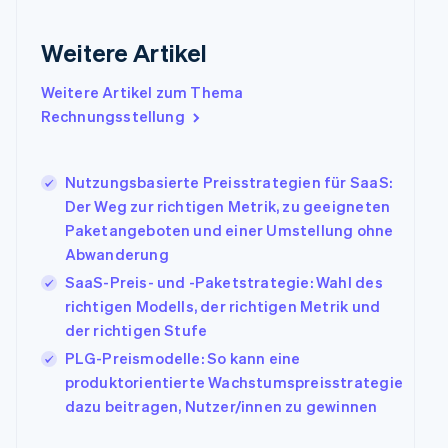
Frankreich
Français
English
Gibraltar
Weitere Artikel
English
Griechenland
Weitere Artikel zum Thema
English
Rechnungsstellung
Indien
English
Irland
Nutzungsbasierte Preisstrategien für SaaS:
English
Der Weg zur richtigen Metrik, zu geeigneten
Italien
Paketangeboten und einer Umstellung ohne
Italiano
English
Japan
Abwanderung
日本語
English
SaaS-Preis- und -Paketstrategie: Wahl des
Kanada
richtigen Modells, der richtigen Metrik und
English
Français
der richtigen Stufe
Kroatien
English
Italiano
PLG-Preismodelle: So kann eine
Lettland
produktorientierte Wachstumspreisstrategie
English
dazu beitragen, Nutzer/innen zu gewinnen
Liechtenstein
Deutsch
English