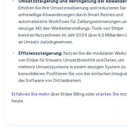
Umsatzsteigerung und Verringerung der Abwander
Erhöhen Sie Ihre Umsatzrealisierung und reduzieren Sie
unfreiwillige Abwanderungen durch Smart Retries und
automatisierte Workflows für Zahlungserinnerungen un
einzüge. Mit den Wiederherstellungs-Tools von Stripe
konnten Nutzer/innen im Jahr 2024 über 6,5 Milliarden 
an Umsatz zurückgewinnen.
Effizienzsteigerung:
Nutzen Sie die modularen Werk
von Stripe für Steuern, Umsatzberichte und Daten, um
mehrere Umsatzsysteme in einem einzigen System zu
konsolidieren. Profitieren Sie von der einfachen Integra
der Software von Drittanbietern.
Erfahren Sie mehr
über Stripe Billing oder
starten Sie
no
heute.