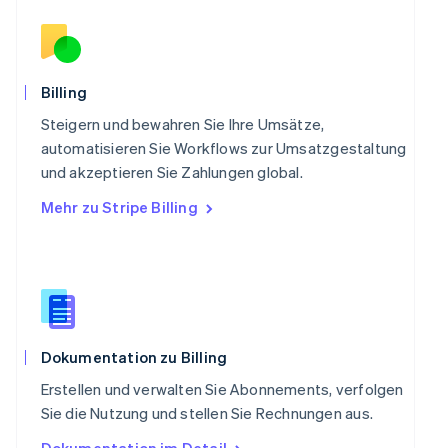
Rumänien
English
Schweden
Svenska
English
Schweiz
Billing
Deutsch
Français
Italiano
English
Singapur
Steigern und bewahren Sie Ihre Umsätze,
English
简体中文
automatisieren Sie Workflows zur Umsatzgestaltung
Slowakei
und akzeptieren Sie Zahlungen global.
English
Mehr zu Stripe Billing
Slowenien
English
Italiano
Sonderverwaltungsregion Hongkong,
China
English
简体中文
Spanien
Español
English
Thailand
Dokumentation zu Billing
ไทย
English
Erstellen und verwalten Sie Abonnements, verfolgen
Tschechische Republik
Sie die Nutzung und stellen Sie Rechnungen aus.
English
Ungarn
Dokumentation im Detail