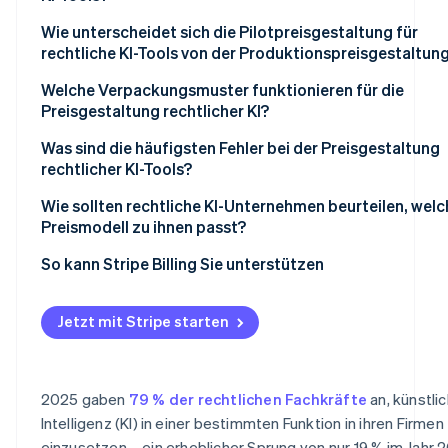
Wie unterscheidet sich die Pilotpreisgestaltung für
rechtliche KI-Tools von der Produktionspreisgestaltun
Welche Verpackungsmuster funktionieren für die
Preisgestaltung rechtlicher KI?
Was sind die häufigsten Fehler bei der Preisgestaltung
rechtlicher KI-Tools?
Wie sollten rechtliche KI-Unternehmen beurteilen, welc
Preismodell zu ihnen passt?
Kostenstruktur
So kann Stripe Billing Sie unterstützen
Wer ist Ihr/e Käufer/in?
Jetzt mit Stripe starten
Produktreife
2025 gaben
79 % der rechtlichen Fachkräfte
an, künstli
Intelligenz (KI) in einer bestimmten Funktion in ihren Firmen
einzusetzen – ein erheblicher Sprung von nur 19 % im Jahr 