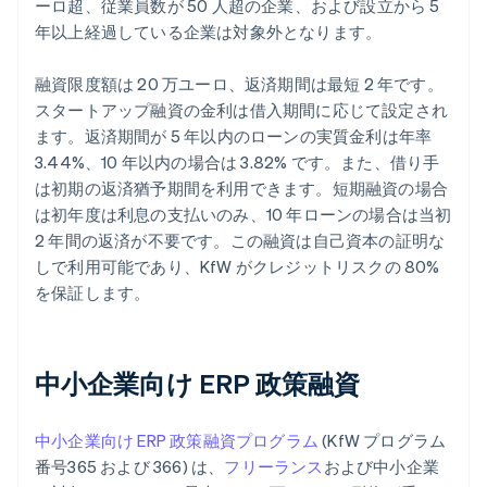
ーロ超、従業員数が 50 人超の企業、および設立から 5
年以上経過している企業は対象外となります。
融資限度額は 20 万ユーロ、返済期間は最短 2 年です。
スタートアップ融資の金利は借入期間に応じて設定され
ます。返済期間が 5 年以内のローンの実質金利は年率
3.44%、10 年以内の場合は 3.82% です。また、借り手
は初期の返済猶予期間を利用できます。短期融資の場合
は初年度は利息の支払いのみ、10 年ローンの場合は当初
2 年間の返済が不要です。この融資は自己資本の証明な
しで利用可能であり、KfW がクレジットリスクの 80%
を保証します。
中小企業向け ERP 政策融資
中小企業向け ERP 政策融資プログラム
(KfW プログラム
番号365 および 366) は、
フリーランス
および中小企業