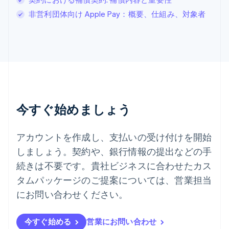
Español
English
非営利団体向け Apple Pay：概要、仕組み、対象者
スロバキア
English
スロベニア
English
Italiano
タイ
ไทย
English
チェコ共和国
English
デンマーク
今すぐ始めましょう
English
ドイツ
Deutsch
English
アカウントを作成し、支払いの受け付けを開始
ニュージーランド
しましょう。契約や、銀行情報の提出などの手
English
ノルウェー
続きは不要です。貴社ビジネスに合わせたカス
English
タムパッケージのご提案については、営業担当
ハンガリー
にお問い合わせください。
English
フィンランド
English
Svenska
今すぐ始める
営業にお問い合わせ
ブラジル