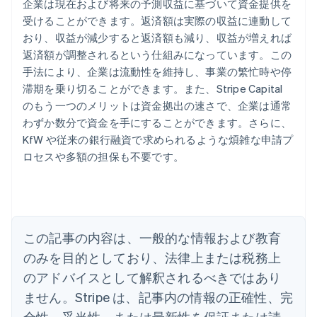
企業は現在および将来の予測収益に基づいて資金提供を
受けることができます。返済額は実際の収益に連動して
おり、収益が減少すると返済額も減り、収益が増えれば
返済額が調整されるという仕組みになっています。この
手法により、企業は流動性を維持し、事業の繁忙時や停
滞期を乗り切ることができます。また、Stripe Capital
のもう一つのメリットは資金拠出の速さで、企業は通常
アイルランド
わずか数分で資金を手にすることができます。さらに、
English
KfW や従来の銀行融資で求められるような煩雑な申請プ
アメリカ
ロセスや多額の担保も不要です。
English
Español
简体中文
アラブ首長国連邦
English
イギリス
English
イタリア
この記事の内容は、一般的な情報および教育
Italiano
English
インド
のみを目的としており、法律上または税務上
English
のアドバイスとして解釈されるべきではあり
エストニア
ません。Stripe は、記事内の情報の正確性、完
English
オーストラリア
全性、妥当性、または最新性を保証または請