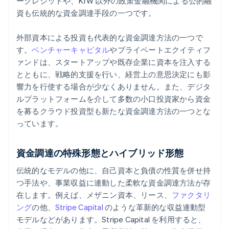
ークレジットや、KfW 以外の政策金融機関による公的融
資も伝統的な資金調達手段の一つです。
外部資本による投資も代表的な資金調達方法の一つで
す。
ベンチャーキャピタル
やプライベートエクイティフ
ァンドは、スタートアップや既存企業に資本を注入する
とともに、戦略的支援を行い、経営上の意思決定にも影
響力を行使する場合が少なくありません。また、デジタ
ルプラットフォームを介して多数の小口投資家から資金
を募るクラウド投資型も新たな資金調達方法の一つとな
っています。
資金調達の特殊形態とハイブリッド形態
伝統的なモデルの他に、自己資本と負債の性質を併せ持
つ手法や、事業収益に連動した柔軟な資金調達方法が存
在します。例えば、メザニン資本、リース、
ファクタリ
ング
の他、
Stripe Capital
のような革新的な収益連動型
モデルなどがあります。Stripe Capital を利用すると、