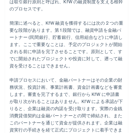
は取引銀行原則と呼ばれ、KfW の融資制度を支える根幹
のプロセスです。
簡潔に述べると、KfW 融資を獲得するには次の 2 つの重
要な段階があります。第 1 段階では、融資申請を金融パ
ートナー (民間銀行、貯蓄銀行、信用組合など) に申請し
ます。ここで重要なことは、予定のプロジェクトが開始
される前に申請を完了させることです。原則として、す
でに開始されたプロジェクトや投資に対して、遡って融
資を受けることはできません。
申請プロセスにおいて、金融パートナーはその企業の財
務状況、投資計画、事業計画書、資金計画書などを審査
します。審査を完了するまで、銀行から KfW に申請書
が取り次がれることはありません。KfW による承認が下
りると、企業は融資の内諾を受け取ります。実際の金銭
消費貸借契約は金融パートナーとの間で締結され、また
このパートナーを通じて資金が提供されます。企業は融
資実行の手続きを経て正式にプロジェクトに着手できま