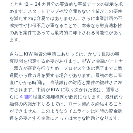
くとも 12 ～ 24 カ月分の実質的な事業データの提示を求
めます。スタートアップや設立間もない企業がこの要件
を満たすのは容易ではありません。さらに事業計画の不
確実性や担保不足が重なることで、本来なら融資適格性
のある案件であっても最終的に却下される可能性があり
ます。
さらに KfW 融資の申請にあたっては、かなり長期の審
査期間を想定する必要があります。KfW と金融パートナ
ー双方が審査を行うため、プロセス全体の完了までに数
週間から数カ月を要する場合があります。最初の窓口審
査にかかる時間は、当該銀行の対応と案件の複雑さに左
右されます。申請が KfW に取り次がれた後は、通常さ
らに
4 週間
程度の処理機関が必要になります。最終的な
融資の内諾が下りるまでは、ローン契約を締結すること
ができません。このようなタイムラインは即時の資金調
達を必要とする企業にとっては大きな問題となります。