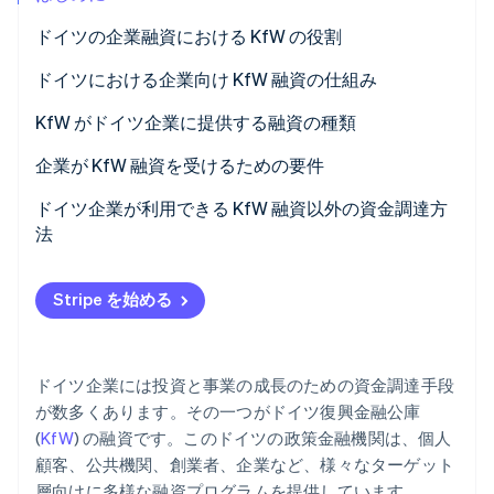
パートナー
Climate
ドイツの企業融資における KfW の役割
Stripe App Marketplace
カーボンリムーバル
企業向けの KfW 融資プログラム
ドイツにおける企業向け KfW 融資の仕組み
Identity
オンライン本人確認
融資を受けるにあたっての障害
KfW がドイツ企業に提供する融資の種類
欧州復興プログラム (ERP) スタートアップ融資プログ
企業が KfW 融資を受けるための要件
ラム – StartGeld
事業計画およびプロジェクトの詳細説明
ドイツ企業が利用できる KfW 融資以外の資金調達方
中小企業向け ERP 政策融資
法
Stripe Sessions 2026
企業の記録および財務諸表
Stripe が AI の経済インフラをどのように構築しているかを
中小企業向け KfW 政策融資
従来型の資金調達
ご覧ください。
事務負担とリスク
こちらをご覧ください
Stripe を始める
ERP デジタル化政策融資
ドイツ企業には投資と事業の成長のための資金調達手段
が数多くあります。その一つがドイツ復興金融公庫
(
KfW
) の融資です。このドイツの政策金融機関は、個人
顧客、公共機関、創業者、企業など、様々なターゲット
層向けに多様な融資プログラムを提供しています。