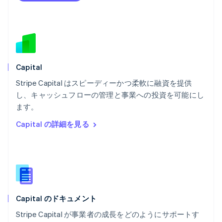
Português
English
フランス
Français
English
ブルガリア
English
ベルギー
Nederlands
Français
Deutsch
English
Capital
ポーランド
Stripe Capital はスピーディーかつ柔軟に融資を提供
English
し、キャッシュフローの管理と事業への投資を可能にし
ポルトガル
Português
English
ます。
マルタ
Capital の詳細を見る
English
マレーシア
English
简体中文
メキシコ
Español
English
ラトビア
English
Capital のドキュメント
リトアニア
English
Stripe Capital が事業者の成長をどのようにサポートす
リヒテンシュタイン