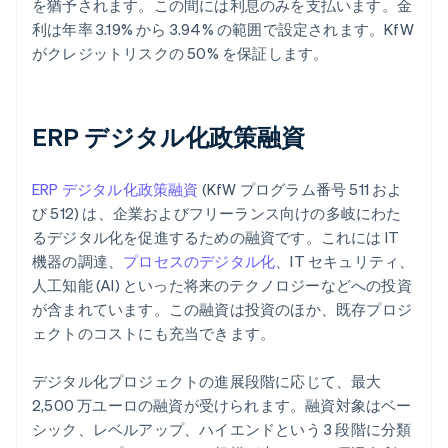
を猶予されます。この間には利息のみを支払います。金
利は年率 3.19% から 3.94% の範囲で設定されます。KfW
がクレジットリスクの 50% を保証します。
ERP デジタル化政策融資
ERP デジタル化政策融資
(KfW プログラム番号 511 およ
び 512) は、企業およびフリーランス向けの多岐にわた
るデジタル化を促進するための融資です。これには IT
機器の調達、
プロセスのデジタル化
、IT セキュリティ、
人工知能 (AI) といった将来のテクノロジーなどへの投資
が含まれています。この融資は投資のほか、既存プロジ
ェクトのコストにも充当できます。
デジタル化プロジェクトの進展段階に応じて、最大
2,500 万ユーロの融資が受けられます。融資対象はベー
シック、レベルアップ、ハイエンドという 3 段階に分類