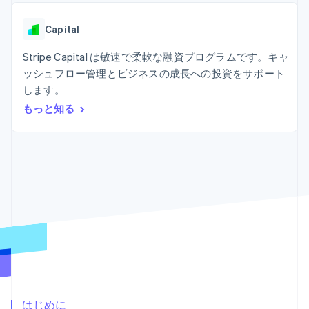
Recognition
ポーネント
SaaS
従量課金請求を提供
決済手段
製品ロードマップ
ステーブルコイン担保型
会計管理の
125 以上の決
Capital
Sessions 年次カンファ
のカードを発行
自動化
済手段を利用
レンス
エージェントによるサー
Stripe
可能
Terminal
Stripe Capital は敏速で柔軟な融資プログラムです。キャ
採用情報
ビスのプロビジョニング
Sigma
業種別
対面支払い
ニュースルーム
と管理
ッシュフロー管理とビジネスの成長への投資をサポート
カスタムレ
Authorization
Stripe Press
します。
ポート
Boost
AI 企業
Data
決済成功率の
クリエイターエコノミ―
もっと知る
Pipeline
最適化
ゲーム
リソース
データの同
Link
ホスピタリティ、旅行、
お問い合わせ
期
スピーディー
レジャー
な決済
保険
アプリへの導入
営業にお問い合わせ
メディアおよびエンター
コードサンプル
パートナーになる
テインメント
開発者のブログ
非営利団体
API ステータス
プロフェッショナルサー
その他
ビス
Product roadmap
パブリックセクター
今後の予定を確認
小売業
Radar
不正防止
エコシステム
Atlas
はじめに
スタートアップの企業設立