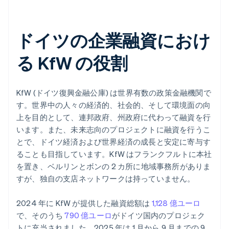
ドイツの企業融資におけ
る KfW の役割
KfW (ドイツ復興金融公庫) は世界有数の政策金融機関で
す。世界中の人々の経済的、社会的、そして環境面の向
上を目的として、連邦政府、州政府に代わって融資を行
います。また、未来志向のプロジェクトに融資を行うこ
とで、ドイツ経済および世界経済の成長と安定に寄与す
ることも目指しています。KfW はフランクフルトに本社
を置き、ベルリンとボンの 2 カ所に地域事務所がありま
すが、独自の支店ネットワークは持っていません。
2024 年に KfW が提供した融資総額は
1,128 億ユーロ
で、そのうち
790 億ユーロ
がドイツ国内のプロジェク
トに充当されました。2025 年は 1 月から 9 月までの 9