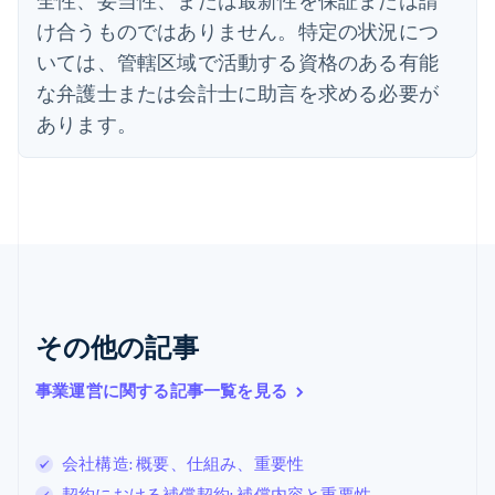
English
け合うものではありません。特定の状況につ
オーストリア
いては、管轄区域で活動する資格のある有能
Deutsch
English
オランダ
な弁護士または会計士に助言を求める必要が
Nederlands
English
あります。
カナダ
English
Français
キプロス
English
ギリシア
English
クロアチア
English
Italiano
ジブラルタル
English
その他の記事
シンガポール
English
简体中文
事業運営に関する記事一覧を見る
スイス
Deutsch
Français
Italiano
English
スウェーデン
会社構造: 概要、仕組み、重要性
Svenska
English
スペイン
契約における補償契約: 補償内容と重要性