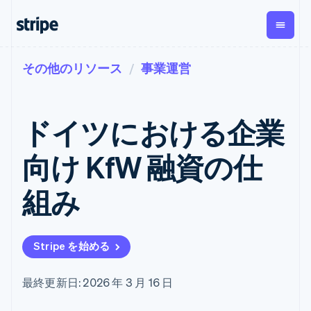
その他のリソース
事業運営
企業規模別
ドキュメント
学ぶ
支払い
収益
資金管
プラッ
理
フォー
大企業向け
Stripe のドキュメント
ブログ
とマー
Payments
Billing
スタートアップ向け
API リファレンス
導入事例
ドイツにおける企業
オンライン決
経常収益
ットプ
Global
ライブラリと SDK
ガイド
済
Metronome
Payouts
イス
Stripe Apps
Managed
向け KfW 融資の仕
従量課金
Payments
第三者
Connec
ユースケース別
マーチャント
サブスクリ
への入
サポート
プション
オブレコード
金
組み
プラッ
ガイド
エージェンティックコマ
サブスクリ
ソリューショ
Payment links
フォー
ース
サポートに問い合わせる
プションの
ン
決済の
E コマース / ECサイト
オンライン決済を受け付
管理サポートプラン
コーディング
管理
Invoicing
築
埋込型金融
け
プロフェッショナルサー
1 回限りまた
不要の決済ペ
Stripe を始める
請求・財務関連
構築済みの決済を実装
ビス
は継続
ージ
Checkout
グローバルビジネス
プラットフォームまたは
構築済み決済
Tax
アプリ内決済
マーケットプレイスを構
消費税と
UI
最終更新日: 2026 年 3 月 16 日
マーケットプレイス
築する
VAT の自動
Elements
資金管理
サブスクリプションを管
柔軟な UI コン
計算
Revenue
会社
プラットフォーム
理