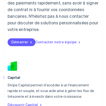
English
des paiements rapidement, sans avoir à signer
Liechtenstein
de contrat ni à fournir vos coordonnées
Deutsch
English
Lituanie
bancaires. N'hésitez pas à nous contacter
English
pour discuter de solutions personnalisées pour
Luxembourg
votre entreprise.
Français
Deutsch
English
Malaisie
English
简体中文
Démarrer
Contacter notre équipe
Malte
English
Mexique
Español
English
Norvège
English
Nouvelle-Zélande
English
Capital
Pays-Bas
Stripe Capital permet d'accéder à un financement
Nederlands
English
rapide et souple, et vous aide ainsi à gérer les flux de
Pologne
English
trésorerie et à investir dans votre croissance.
Portugal
Découvrir Capital
Português
English