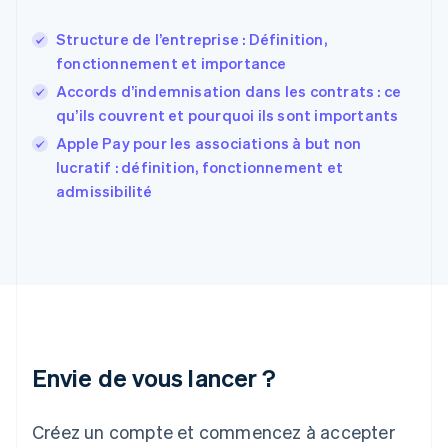
English
États-Unis
Structure de l’entreprise : Définition,
English
Español
简体中文
fonctionnement et importance
Finlande
English
Svenska
Accords d’indemnisation dans les contrats : ce
France
qu’ils couvrent et pourquoi ils sont importants
Français
English
Apple Pay pour les associations à but non
Gibraltar
English
lucratif : définition, fonctionnement et
Grèce
admissibilité
English
Hongrie
English
Inde
English
Irlande
English
Italie
Italiano
English
Envie de vous lancer ?
Japon
日本語
English
Créez un compte et commencez à accepter
Lettonie