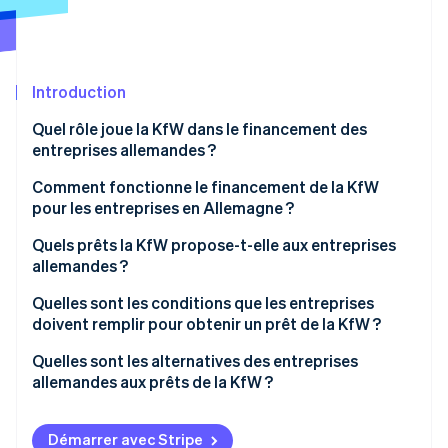
Découvrez les prochaines évolutions
Commerce en ligne
Radar
Prévention de la fraude
Écosystème
Introduction
Atlas
Constitution de start-up
Partenaires
Quel rôle joue la KfW dans le financement des
Climate
Stripe App Marketplace
entreprises allemandes ?
Élimination du carbone
Prêts de la KfW pour les entreprises
Comment fonctionne le financement de la KfW
Identity
pour les entreprises en Allemagne ?
Vérification de l'identité
Obstacles rencontrés par les entreprises en quête
Quels prêts la KfW propose-t-elle aux entreprises
de financement
allemandes ?
Prêt de démarrage Startgeld du Programme
Quelles sont les conditions que les entreprises
européen de relance (ERP)
doivent remplir pour obtenir un prêt de la KfW ?
Stripe Sessions 2026
Découvrez comment Stripe construit l’infrastructure écono
Prêt de promotion ERP pour les petites et moyennes
Plan d’affaires et description du projet
Quelles sont les alternatives des entreprises
Regarder la vidéo
entreprises (PME)
allemandes aux prêts de la KfW ?
Données d’entreprise et informations financières
Prêt de promotion de la KfW pour les moyennes
Types de financement classiques
Charge administrative et risques
entreprises
Démarrer avec Stripe