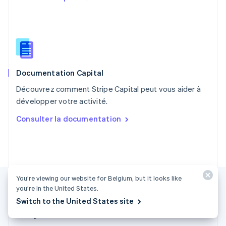
R.A.S. de Hong Kong, Chine
English
简体中文
République tchèque
English
Roumanie
English
Documentation Capital
Royaume-Uni
English
Découvrez comment Stripe Capital peut vous aider à
Singapour
développer votre activité.
English
简体中文
Slovaquie
Consulter la documentation
English
Slovénie
English
Italiano
Suède
Svenska
English
Suisse
You’re viewing our website for Belgium, but it looks like
Deutsch
Français
Italiano
English
you’re in the United States.
Thaïlande
Switch to the United States site
ไทย
English