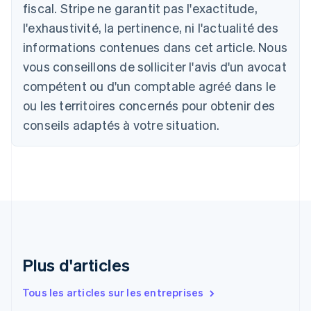
Deutsch
English
fiscal. Stripe ne garantit pas l'exactitude,
Belgique
l'exhaustivité, la pertinence, ni l'actualité des
Nederlands
Français
Deutsch
English
Brésil
informations contenues dans cet article. Nous
Português
English
vous conseillons de solliciter l'avis d'un avocat
Bulgarie
compétent ou d'un comptable agréé dans le
English
Canada
ou les territoires concernés pour obtenir des
English
Français
conseils adaptés à votre situation.
Chine continentale
简体中文
English
Chypre
English
Croatie
English
Italiano
Danemark
English
Émirats arabes unis
English
Plus d'articles
Espagne
Español
English
Tous les articles sur les entreprises
Estonie