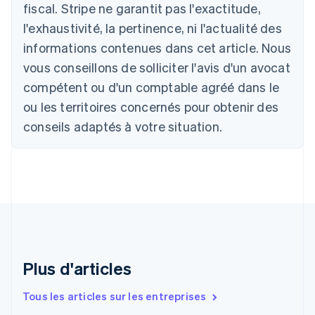
Deutsch
English
fiscal. Stripe ne garantit pas l'exactitude,
Belgique
l'exhaustivité, la pertinence, ni l'actualité des
Nederlands
Français
Deutsch
English
Brésil
informations contenues dans cet article. Nous
Português
English
vous conseillons de solliciter l'avis d'un avocat
Bulgarie
compétent ou d'un comptable agréé dans le
English
Canada
ou les territoires concernés pour obtenir des
English
Français
conseils adaptés à votre situation.
Chine continentale
简体中文
English
Chypre
English
Croatie
English
Italiano
Danemark
English
Émirats arabes unis
English
Plus d'articles
Espagne
Español
English
Tous les articles sur les entreprises
Estonie