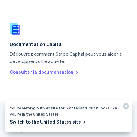
R.A.S. de Hong Kong, Chine
English
简体中文
République tchèque
English
Roumanie
English
Documentation Capital
Royaume-Uni
English
Découvrez comment Stripe Capital peut vous aider à
Singapour
développer votre activité.
English
简体中文
Slovaquie
Consulter la documentation
English
Slovénie
English
Italiano
Suède
Svenska
English
Suisse
You’re viewing our website for Switzerland, but it looks like
Deutsch
Français
Italiano
English
you’re in the United States.
Thaïlande
Switch to the United States site
ไทย
English