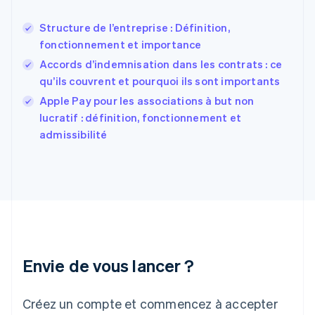
English
États-Unis
Structure de l’entreprise : Définition,
English
Español
简体中文
fonctionnement et importance
Finlande
English
Svenska
Accords d’indemnisation dans les contrats : ce
France
qu’ils couvrent et pourquoi ils sont importants
Français
English
Apple Pay pour les associations à but non
Gibraltar
English
lucratif : définition, fonctionnement et
Grèce
admissibilité
English
Hongrie
English
Inde
English
Irlande
English
Italie
Italiano
English
Envie de vous lancer ?
Japon
日本語
English
Créez un compte et commencez à accepter
Lettonie