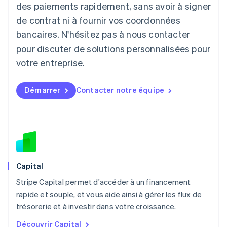
English
des paiements rapidement, sans avoir à signer
Liechtenstein
de contrat ni à fournir vos coordonnées
Deutsch
English
Lituanie
bancaires. N'hésitez pas à nous contacter
English
pour discuter de solutions personnalisées pour
Luxembourg
votre entreprise.
Français
Deutsch
English
Malaisie
English
简体中文
Démarrer
Contacter notre équipe
Malte
English
Mexique
Español
English
Norvège
English
Nouvelle-Zélande
English
Capital
Pays-Bas
Stripe Capital permet d'accéder à un financement
Nederlands
English
rapide et souple, et vous aide ainsi à gérer les flux de
Pologne
English
trésorerie et à investir dans votre croissance.
Portugal
Découvrir Capital
Português
English