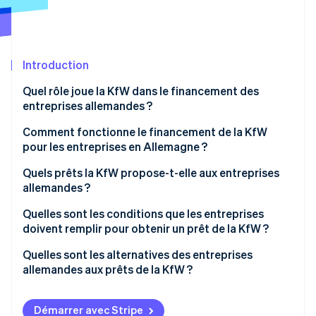
Découvrez les prochaines évolutions
Commerce en ligne
Radar
Prévention de la fraude
Écosystème
Introduction
Atlas
Constitution de start-up
Partenaires
Quel rôle joue la KfW dans le financement des
Climate
Stripe App Marketplace
entreprises allemandes ?
Élimination du carbone
Prêts de la KfW pour les entreprises
Comment fonctionne le financement de la KfW
Identity
pour les entreprises en Allemagne ?
Vérification de l'identité
Obstacles rencontrés par les entreprises en quête
Quels prêts la KfW propose-t-elle aux entreprises
de financement
allemandes ?
Prêt de démarrage Startgeld du Programme
Quelles sont les conditions que les entreprises
européen de relance (ERP)
doivent remplir pour obtenir un prêt de la KfW ?
Stripe Sessions 2026
Découvrez comment Stripe construit l’infrastructure écono
Prêt de promotion ERP pour les petites et moyennes
Plan d’affaires et description du projet
Quelles sont les alternatives des entreprises
Regarder la vidéo
entreprises (PME)
allemandes aux prêts de la KfW ?
Données d’entreprise et informations financières
Prêt de promotion de la KfW pour les moyennes
Types de financement classiques
Charge administrative et risques
entreprises
Démarrer avec Stripe