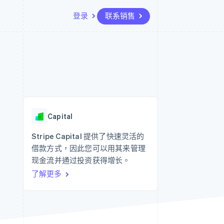
登录
联系销售
资源
生态系统
联系
场
更多
应用程序集成
合作伙伴
联系销售
Product roadmap
代码示例
Stripe App Marketplace
成为合作伙伴
了解未来规划
开发者博客
API 状态
Radar
欺诈防范
Capital
Atlas
初创企业注册
Stripe Capital 提供了快速灵活的
借款方式，因此您可以用其来管理
Climate
碳移除
现金流并通过投资获得增长。
了解更多