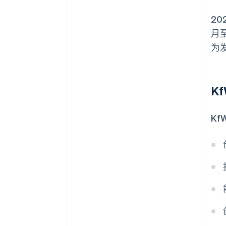
20
月至
为
K
K