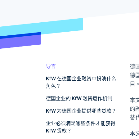
导言
德
德
KfW 在德国企业融资中扮演什么
目
角色？
KfW 企业贷款
德国企业的 KfW 融资运作机制
本
的
寻求融资的企业面临的障碍
KfW 为德国企业提供哪些贷款？
替
欧洲复兴计划 (ERP) 初创公司贷款
企业必须满足哪些条件才能获得
——StartGeld
KfW 贷款？
本