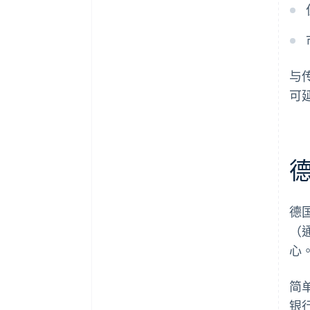
与
可
德
德
（
心
简
银