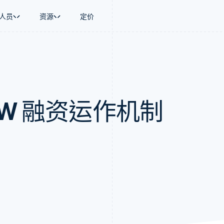
人员
资源
定价
景
指南
按行业
公司
资金管理
平台和交易市
商务
持
接受线上付款
AI 企业
产品路线图
Global Payouts
Connect
币
持方案
实施预建结账流程
创作者经济
Sessions 年度大会
向第三方打款
平台支付
务
务
构建平台或交易市场
游戏
招聘
Crypto
fW 融资运作机制
金融
管理订阅
酒店、旅游与休闲
新闻编辑室
钱包、稳定币发行和发卡基础设
动化
提供按用量计费
保险
Stripe Press
施
企业
发行稳定币支持的支付卡
媒体与娱乐
支付
使用代理预配和管理服务
非营利组织
场
专业服务
理
公共部门
零售
化
on