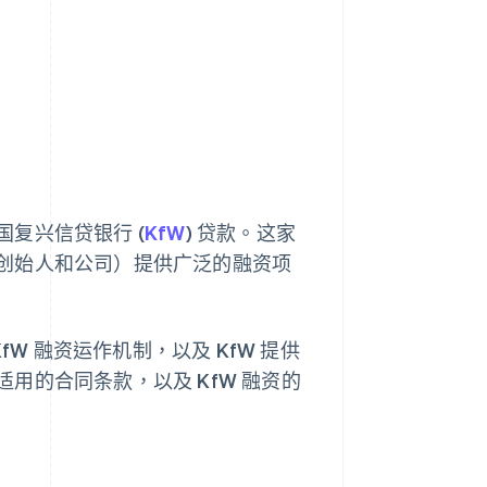
Stripe Sessions 2026
了解 Stripe 如何为 AI 构
建经济基础设施。
立即观看
复兴信贷银行 (
KfW
) 贷款。这家
创始人和公司）提供广泛的融资项
W 融资运作机制，以及 KfW 提供
用的合同条款，以及 KfW 融资的