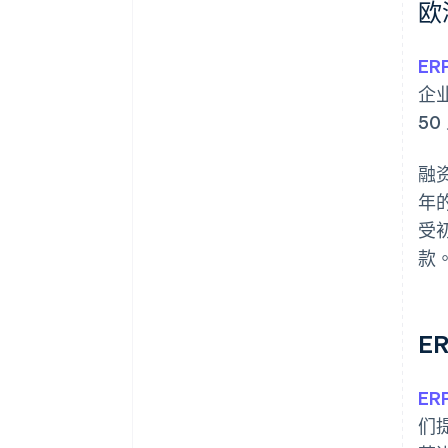
欧
ER
企
5
融
年
受
款
E
E
们