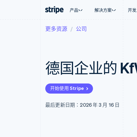
产品
解决方案
开发
更多资源
公司
按企业阶段
文档
学习
按应用场
支持
支付
营收
大型企业
Stripe 文档
博客
智能体
获取支
Payments
Billing
初创企业
API 参考文档
客户案例
加密货
管理支
在线支付
经常性收入
库与 SDK
指南
电子商
专业服
Managed Payments
Metronome
Stripe Apps
德国企业的 K
嵌入式
备案商家解决方案
按用量计费
财务自
Payment links
Subscriptions
全球化
无代码支付
订阅管理
应用内
Checkout
Invoicing
交易市
预构建支付界面
一次性或定期账单
开始使用 Stripe
资金管
Elements
Tax
平台
灵活的 UI 组件
销售税和增值税自动
SaaS
支付方式
Revenue Recogniti
最后更新日期：2026 年 3 月 16 日
Access to 125+
会计自动化
Authorization Boost
Stripe Sigma
支付成功率优化
自定义报告
Link
Data Pipeline
加速结账
数据同步