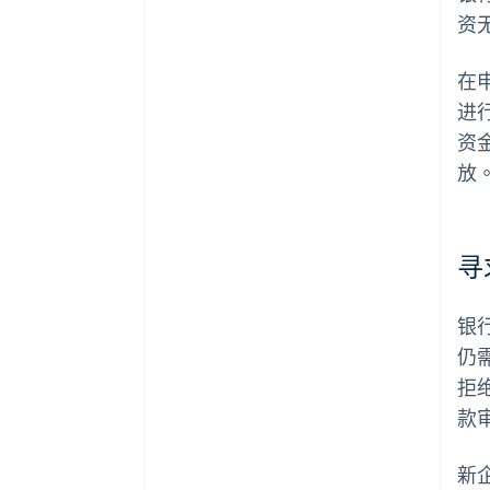
资
在
进
资
放
寻
银
仍
拒
款
新