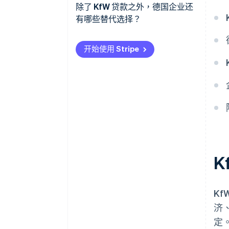
ERP 中小企业 (SME) 政策性贷款
商业计划与项目描述
除了 KfW 贷款之外，德国企业还
有哪些替代选择？
KfW 中型企业政策性贷款
公司记录与财务
传统融资类型
面向数字化的 ERP 政策性贷款
行政负担与风险
开始使用 Stripe
特殊融资与混合融资类型
K
济
定