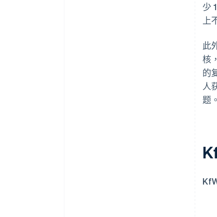
少
上
此
核
的
人
题
K