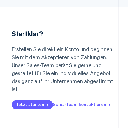
Luxemburg
Français
Deutsch
English
Malaysia
English
简体中文
Malta
Startklar?
English
Mexiko
Español
English
Erstellen Sie direkt ein Konto und beginnen
Neuseeland
Sie mit dem Akzeptieren von Zahlungen.
English
Niederlande
Unser Sales-Team berät Sie gerne und
Nederlands
English
gestaltet für Sie ein individuelles Angebot,
Norwegen
das ganz auf Ihr Unternehmen abgestimmt
English
Österreich
ist.
Deutsch
English
Polen
Jetzt starten
Sales-Team kontaktieren
English
Portugal
Português
English
Rumänien
English