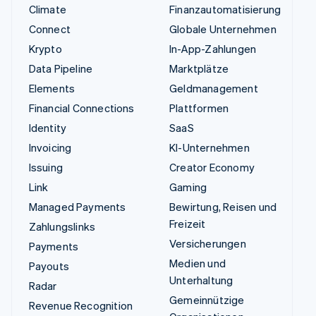
Climate
Finanzautomatisierung
Connect
Globale Unternehmen
Krypto
In-App-Zahlungen
Data Pipeline
Marktplätze
Elements
Geldmanagement
Financial Connections
Plattformen
Identity
SaaS
Invoicing
KI-Unternehmen
Issuing
Creator Economy
Link
Gaming
Managed Payments
Bewirtung, Reisen und
Freizeit
Zahlungslinks
Versicherungen
Payments
Medien und
Payouts
Unterhaltung
Radar
Gemeinnützige
Revenue Recognition