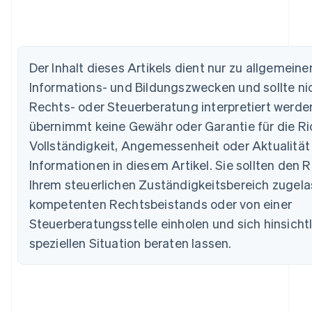
Australien
English
Der Inhalt dieses Artikels dient nur zu allgemeine
Belgien
Informations- und Bildungszwecken und sollte nic
Nederlands
Français
Deutsch
English
Brasilien
Rechts- oder Steuerberatung interpretiert werden
Português
English
übernimmt keine Gewähr oder Garantie für die Ric
Bulgarien
Vollständigkeit, Angemessenheit oder Aktualität
English
Dänemark
Informationen in diesem Artikel. Sie sollten den R
English
Ihrem steuerlichen Zuständigkeitsbereich zugel
Deutschland
Deutsch
English
kompetenten Rechtsbeistands oder von einer
Estland
Steuerberatungsstelle einholen und sich hinsichtl
English
Festlandchina
speziellen Situation beraten lassen.
简体中文
English
Finnland
English
Svenska
Frankreich
Français
English