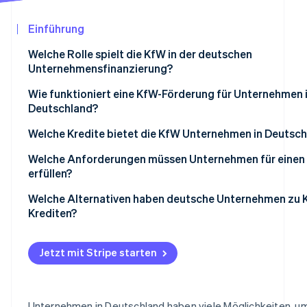
Betrugsprävention
Ecosystem
Atlas
Einführung
Start-up-Gründung
Partner
Stripe App-Marktplatz
Welche Rolle spielt die KfW in der deutschen
Climate
Unternehmensfinanzierung?
CO₂-Entnahme
Identity
Kreditangebote der KfW für Unternehmen
Wie funktioniert eine KfW-Förderung für Unternehmen 
Online-Identitätsprüfung
Deutschland?
Hürden für Unternehmen bei der Förderung
Welche Kredite bietet die KfW Unternehmen in Deutsch
ERP-Gründerkredit – StartGeld
Welche Anforderungen müssen Unternehmen für einen
erfüllen?
ERP-Förderkredit KMU
Stripe-Sessions 2026
Erfahren Sie, wie Stripe Lösungen für die Wir
Businessplan und Projektbeschreibung
Welche Alternativen haben deutsche Unternehmen zu 
KfW-Förderkredit großer Mittelstand
Jetzt ansehen
Krediten?
Finanzielle Nachweise und Unterlagen
ERP-Förderkredit Digitalisierung
Klassische Finanzierungsformen
Administrativer Aufwand und Risiken
Jetzt mit Stripe starten
Sonder- und Mischformen der Finanzierung
Unternehmen in Deutschland haben viele Möglichkeiten, um