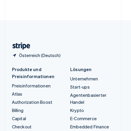
Vereinigte Arabische Emirate
English
Vereinigte Staaten
English
Español
简体中文
Vereinigtes Königreich
English
Zypern
English
Österreich (Deutsch)
Produkte und
Lösungen
Preisinformationen
Unternehmen
Preisinformationen
Start-ups
Atlas
Agentenbasierter
Authorization Boost
Handel
Billing
Krypto
Capital
E-Commerce
Checkout
Embedded Finance