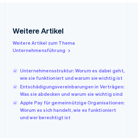
Gibraltar
English
Griechenland
English
Weitere Artikel
Indien
English
Weitere Artikel zum Thema
Irland
Unternehmensführung
English
Italien
Italiano
English
Japan
Unternehmensstruktur: Worum es dabei geht,
日本語
English
wie sie funktioniert und warum sie wichtig ist
Kanada
Entschädigungsvereinbarungen in Verträgen:
English
Français
Was sie abdecken und warum sie wichtig sind
Kroatien
English
Italiano
Apple Pay für gemeinnützige Organisationen:
Lettland
Worum es sich handelt, wie es funktioniert
English
und wer berechtigt ist
Liechtenstein
Deutsch
English
Litauen
English