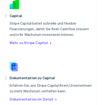
Schweden
Svenska
English
Schweiz
Capital
Deutsch
Français
Italiano
English
Singapur
Stripe Capital bietet schnelle und flexible
English
简体中文
Finanzierungen, damit Sie Ihren Cashflow steuern
Slowakei
und in Ihr Wachstum investieren können.
English
Mehr zu Stripe Capital
Slowenien
English
Italiano
Sonderverwaltungsregion Hongkong,
China
English
简体中文
Spanien
Español
English
Thailand
Dokumentation zu Capital
ไทย
English
Erfahren Sie, wie Stripe Capital Ihrem Unternehmen
Tschechische Republik
zu mehr Wachstum verhelfen kann.
English
Ungarn
Dokumentation im Detail
English