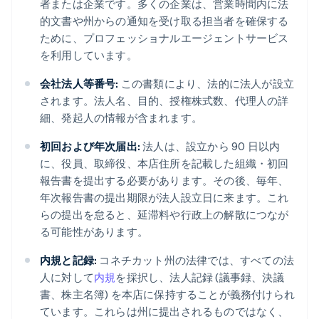
者または企業です。多くの企業は、営業時間内に法
的文書や州からの通知を受け取る担当者を確保する
ために、プロフェッショナルエージェントサービス
を利用しています。
会社法人等番号:
この書類により、法的に法人が設立
されます。法人名、目的、授権株式数、代理人の詳
細、発起人の情報が含まれます。
初回および年次届出:
法人は、設立から 90 日以内
に、役員、取締役、本店住所を記載した組織・初回
報告書を提出する必要があります。その後、毎年、
年次報告書の提出期限が法人設立日に来ます。これ
らの提出を怠ると、延滞料や行政上の解散につなが
る可能性があります。
内規と記録:
コネチカット州の法律では、すべての法
人に対して
内規
を採択し、法人記録 (議事録、決議
書、株主名簿) を本店に保持することが義務付けられ
ています。これらは州に提出されるものではなく、