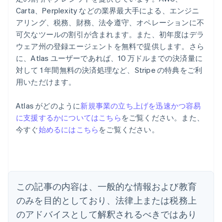
Carta、Perplexity などの業界最大手による、エンジニ
アリング、税務、財務、法令遵守、オペレーションに不
可欠なツールの割引が含まれます。また、初年度はデラ
ウェア州の登録エージェントを無料で提供します。さら
に、Atlas ユーザーであれば、10 万ドルまでの決済量に
対して 1 年間無料の決済処理など、Stripe の特典をご利
用いただけます。
Atlas がどのように
新規事業の立ち上げを迅速かつ容易
に支援するかについてはこちら
をご覧ください。また、
アイルランド
今すぐ
始めるにはこちら
をご覧ください。
English
アメリカ
English
Español
简体中文
アラブ首長国連邦
English
イギリス
この記事の内容は、一般的な情報および教育
English
のみを目的としており、法律上または税務上
イタリア
のアドバイスとして解釈されるべきではあり
Italiano
English