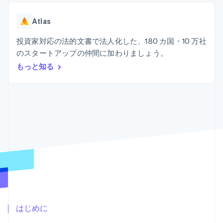
Recognition
ポーネント
SaaS
従量課金請求を提供
決済手段
製品ロードマップ
ステーブルコイン担保型
会計管理の
125 以上の決
Atlas
Sessions 年次カンファ
のカードを発行
自動化
済手段を利用
レンス
エージェントによるサー
Stripe
可能
Terminal
投資家対応の法的文書で法人化した、180 カ国・10 万社
採用情報
ビスのプロビジョニング
Sigma
業種別
対面支払い
ニュースルーム
と管理
のスタートアップの仲間に加わりましょう。
カスタムレ
Authorization
Stripe Press
もっと知る
ポート
Boost
AI 企業
Data
決済成功率の
クリエイターエコノミ―
Pipeline
最適化
ゲーム
リソース
データの同
Link
ホスピタリティ、旅行、
お問い合わせ
期
スピーディー
レジャー
な決済
保険
アプリへの導入
営業にお問い合わせ
メディアおよびエンター
コードサンプル
パートナーになる
テインメント
開発者のブログ
非営利団体
API ステータス
プロフェッショナルサー
その他
ビス
Product roadmap
パブリックセクター
今後の予定を確認
小売業
Radar
不正防止
はじめに
エコシステム
Atlas
スタートアップの企業設立