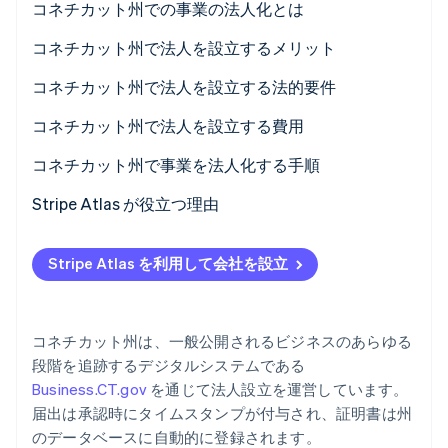
コネチカット州での事業の法人化とは
パートナー
Climate
Stripe App Marketplace
コネチカット州で法人を設立するメリット
カーボンリムーバル
Identity
資本投資の節約
コネチカット州で法人を設立する法的要件
オンライン本人確認
エンタープライズゾーンでの税制優遇措置
コネチカット州で法人を設立する費用
予測可能な法令遵守と税務処理
コネチカット州で事業を法人化する手順
1. 法人形態と名称を選択する
Stripe Atlas が役立つ理由
Stripe Sessions 2026
Stripe が AI の経済インフラをどのように構築しているかを
2. 登録代理人の任命
Atlas への申請
ご覧ください。
Stripe Atlas を利用して会社を設立
こちらをご覧ください
3. 会社法人等番号を提出する
EIN が届く前の決済と銀行取引
4. 組織・初回報告書を提出する
創業者株式のキャッシュレス購入
コネチカット州は、一般公開されるビジネスのあらゆる
5. ガバナンスと記録の確立
自動 83(b) 課税選択申請
段階を追跡するデジタルシステムである
Business.CT.gov
を通じて法人設立を運営しています。
世界クラスの企業の法的文書
届出は承認時にタイムスタンプが付与され、証明書は州
Stripe Payments を 1 年間無料でご利用いただけるほ
のデータベースに自動的に登録されます。