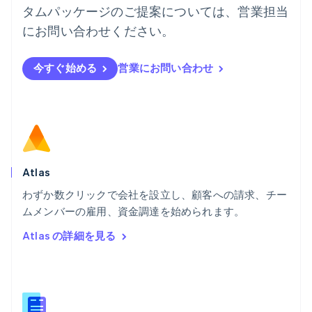
ハンガリー
タムパッケージのご提案については、営業担当
English
フィンランド
にお問い合わせください。
English
Svenska
ブラジル
今すぐ始める
営業にお問い合わせ
Português
English
フランス
Français
English
ブルガリア
English
ベルギー
Nederlands
Français
Deutsch
English
ポーランド
Atlas
English
わずか数クリックで会社を設立し、顧客への請求、チー
ポルトガル
Português
English
ムメンバーの雇用、資金調達を始められます。
マルタ
Atlas の詳細を見る
English
マレーシア
English
简体中文
メキシコ
Español
English