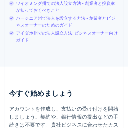
スイス
ワイオミング州での法人設立方法 - 創業者と投資家
Deutsch
Français
Italiano
English
が知っておくべきこと
スウェーデン
Svenska
English
バージニア州で法人を設立する方法 - 創業者とビジ
スペイン
ネスオーナーのためのガイド
Español
English
アイダホ州での法人設立方法: ビジネスオーナー向け
スロバキア
ガイド
English
スロベニア
English
Italiano
タイ
ไทย
English
チェコ共和国
English
デンマーク
English
今すぐ始めましょう
ドイツ
Deutsch
English
ニュージーランド
アカウントを作成し、支払いの受け付けを開始
English
しましょう。契約や、銀行情報の提出などの手
ノルウェー
English
続きは不要です。貴社ビジネスに合わせたカス