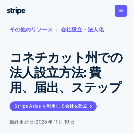
その他のリソース
会社設立・法人化
企業規模別
ドキュメント
学ぶ
支払い
収益
資金管
プラッ
理
フォー
大企業向け
Stripe のドキュメント
ブログ
とマー
Payments
Billing
スタートアップ向け
API リファレンス
導入事例
コネチカット州での
オンライン決
経常収益
ットプ
Global
ライブラリと SDK
ガイド
済
Metronome
Payouts
イス
Stripe Apps
Managed
法人設立方法: 費
従量課金
Payments
第三者
Connec
ユースケース別
マーチャント
サブスクリ
への入
サポート
プション
オブレコード
金
用、届出、ステップ
プラッ
ガイド
エージェンティックコマ
サブスクリ
ソリューショ
Payment links
フォー
ース
サポートに問い合わせる
プションの
ン
決済の
E コマース / ECサイト
オンライン決済を受け付
管理サポートプラン
コーディング
管理
Invoicing
築
埋込型金融
け
プロフェッショナルサー
1 回限りまた
不要の決済ペ
Stripe Atlas を利用して会社を設立
請求・財務関連
構築済みの決済を実装
ビス
は継続
ージ
Checkout
グローバルビジネス
プラットフォームまたは
構築済み決済
Tax
アプリ内決済
マーケットプレイスを構
消費税と
UI
最終更新日: 2025 年 11 月 19 日
マーケットプレイス
築する
VAT の自動
Elements
資金管理
サブスクリプションを管
柔軟な UI コン
計算
Revenue
会社
プラットフォーム
理