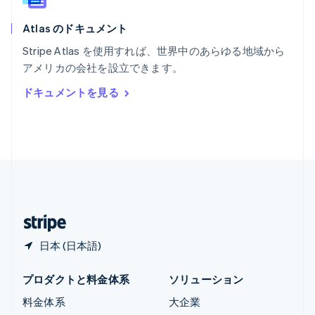
ラトビア
English
Atlas のドキュメント
リトアニア
English
Stripe Atlas を使用すれば、世界中のあらゆる地域から
リヒテンシュタイン
アメリカの会社を設立できます。
Deutsch
English
ルーマニア
ドキュメントを見る
English
ルクセンブルグ
Français
Deutsch
English
中国香港特別行政区
English
简体中文
中国本土
简体中文
English
日本
日本語
English
日本 (日本語)
プロダクトと料金体系
ソリューション
料金体系
大企業