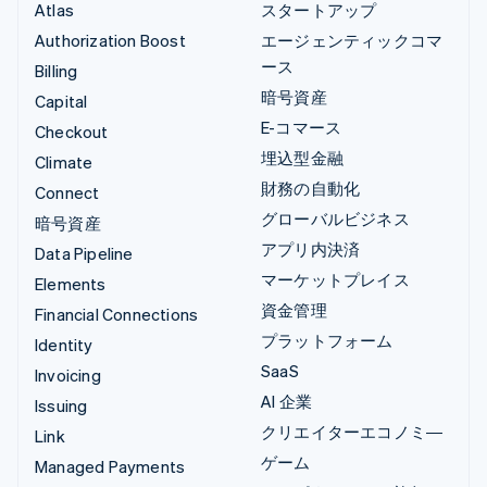
Atlas
スタートアップ
Authorization Boost
エージェンティックコマ
ース
Billing
暗号資産
Capital
E-コマース
Checkout
埋込型金融
Climate
財務の自動化
Connect
グローバルビジネス
暗号資産
アプリ内決済
Data Pipeline
マーケットプレイス
Elements
資金管理
Financial Connections
プラットフォーム
Identity
SaaS
Invoicing
AI 企業
Issuing
クリエイターエコノミ―
Link
ゲーム
Managed Payments