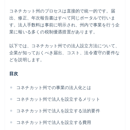
か、5 万ドルのパートナークレジットと割引も利用可
能
コネチカット州のプロセスは直接的で統一的です。届
出、修正、年次報告書はすべて同じポータルで行いま
す。法人手数料は事前に明示され、州内で事業を行う企
業に報いる多くの税制優遇措置があります。
以下では、コネチカット州での法人設立方法について、
企業が知っておくべき届出、コスト、法令遵守の要件な
どを説明します。
目次
コネチカット州での事業の法人化とは
コネチカット州で法人を設立するメリット
コネチカット州で法人を設立する法的要件
コネチカット州で法人を設立する費用