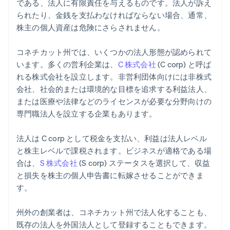
である、法人に有限責任を与えるものです。法人が訴え
られたり、金銭を支払わなければならない場合、通常、
株主の個人資産は危険にさらされません。
コネチカット州では、いくつかの法人形態が認められて
います。多くの営利企業は、
C 株式会社
(C corp) と呼ば
れる株式会社を設立します。非営利団体向けには非株式
会社、社会的または環境的な目標を追求する利益法人、
または医療や法律などのライセンスが必要な分野向けの
専門職法人を設立する企業もあります。
法人は C corp として税金を支払い、利益は法人レベル
と株主レベルで課税されます。ビジネスが適格である場
合は、
S 株式会社
(S corp) ステータスを選択して、収益
と損失を株主の個人申告書に転嫁させることができま
す。
州外の創業者は、コネチカット州で法人化することも、
既存の法人を外国法人として登録することもできます。