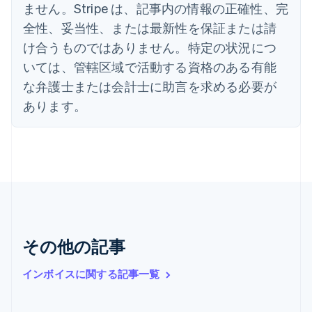
インド
ません。Stripe は、記事内の情報の正確性、完
English
全性、妥当性、または最新性を保証または請
エストニア
English
け合うものではありません。特定の状況につ
オーストラリア
いては、管轄区域で活動する資格のある有能
English
オーストリア
な弁護士または会計士に助言を求める必要が
Deutsch
English
あります。
オランダ
Nederlands
English
カナダ
English
Français
キプロス
English
ギリシア
English
クロアチア
その他の記事
English
Italiano
ジブラルタル
English
インボイスに関する記事一覧
シンガポール
English
简体中文