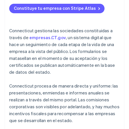
2. Designa a un agente registrado
Solicitud de ingreso a Atlas
Constituye tu empresa con Stripe Atlas
3. Presenta el acta constitutiva
Aceptación de pagos y operaciones bancarias antes
de que llegue tu EIN
4. Presenta tu organización y tu primer informe
Compra de acciones para fundadores sin
Connecticut gestiona las sociedades constituidas a
5. Establece gobernanza y registros
desembolso en efectivo
través de
empresas.CT.gov
, un sistema digital que
hace un seguimiento de cada etapa de la vida de una
Declaración automática de la elección de
empresa a la vista del público. Los formularios se
impuestos 83(b)
matasellan en el momento de su aceptación y los
Documentos legales de empresas de primer nivel
certificados se publican automáticamente en la base
de datos del estado.
Un año gratis de Stripe Payments, más $50,000 en
créditos y descuentos para socios
Connecticut procesa de manera directa y uniforme: las
presentaciones, enmiendas e informes anuales se
realizan a través del mismo portal. Las comisiones
corporativas son visibles por adelantado, y hay muchos
incentivos fiscales para recompensar a las empresas
que se desarrollan en el estado.