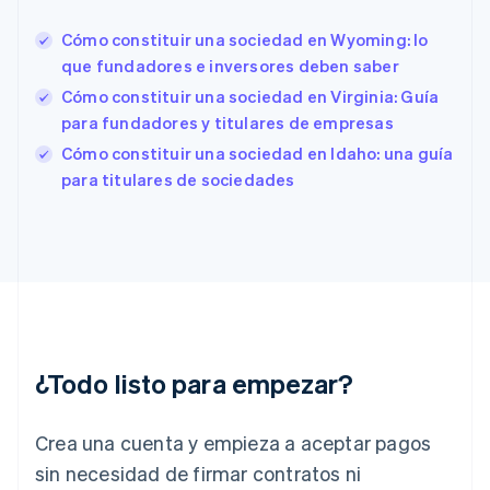
Español
English
Cómo constituir una sociedad en Wyoming: lo
Estados Unidos
English
Español
简体中文
que fundadores e inversores deben saber
Estonia
Cómo constituir una sociedad en Virginia: Guía
English
para fundadores y titulares de empresas
Finlandia
English
Svenska
Cómo constituir una sociedad en Idaho: una guía
Francia
para titulares de sociedades
Français
English
Gibraltar
English
Grecia
English
Hungría
English
India
English
¿Todo listo para empezar?
Irlanda
English
Crea una cuenta y empieza a aceptar pagos
Italia
Italiano
English
sin necesidad de firmar contratos ni
Japón