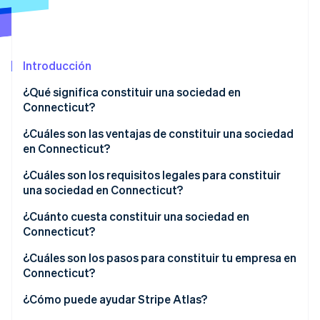
Radar
Prevención de fraude
Ecosistema
Atlas
Introducción
Constitución de una startup
Socios
Climate
Stripe App Marketplace
¿Qué significa constituir una sociedad en
Eliminación de dióxido de carbono
Connecticut?
Identity
¿Cuáles son las ventajas de constituir una sociedad
Verificación de identidad en línea
en Connecticut?
Ahorro en inversión de capital
¿Cuáles son los requisitos legales para constituir
una sociedad en Connecticut?
Exenciones de impuestos en zonas empresariales
¿Cuánto cuesta constituir una sociedad en
Sesiones de Stripe 2026
Cumplimiento de la normativa y tratamiento de
Connecticut?
Descubre cómo Stripe construye la infraestructura económi
impuestos predecibles
Mirar ahora
¿Cuáles son los pasos para constituir tu empresa en
Connecticut?
1. Elige una estructura corporativa y un nombre
¿Cómo puede ayudar Stripe Atlas?