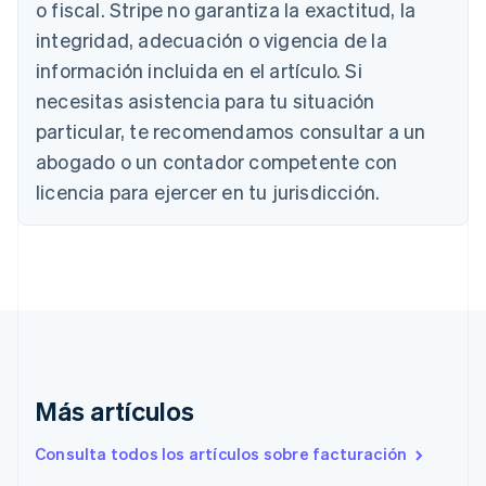
o fiscal. Stripe no garantiza la exactitud, la
Nederlands
Français
Deutsch
English
integridad, adecuación o vigencia de la
Brasil
Português
English
información incluida en el artículo. Si
Bulgaria
necesitas asistencia para tu situación
English
Canadá
particular, te recomendamos consultar a un
English
Français
abogado o un contador competente con
China continental
licencia para ejercer en tu jurisdicción.
简体中文
English
Chipre
English
Croacia
English
Italiano
Dinamarca
English
Emiratos Árabes Unidos
English
Eslovaquia
Más artículos
English
Eslovenia
Consulta todos los artículos sobre facturación
English
Italiano
España