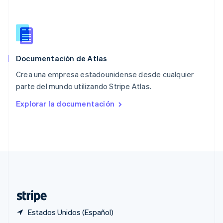
English
Portugal
Português
English
RAE de Hong Kong, China
English
简体中文
Documentación de Atlas
Reino Unido
English
Crea una empresa estadounidense desde cualquier
República Checa
parte del mundo utilizando Stripe Atlas.
English
Rumania
Explorar la documentación
English
Singapur
English
简体中文
Suecia
Svenska
English
Suiza
Deutsch
Français
Italiano
English
Tailandia
ไทย
English
Estados Unidos (Español)