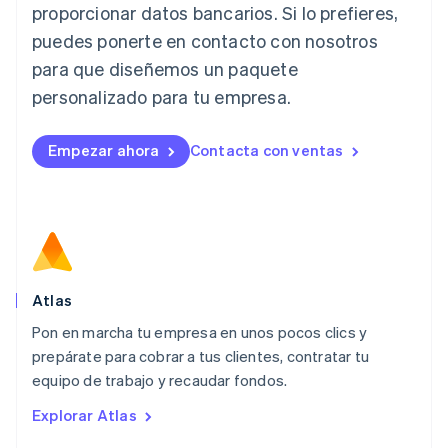
proporcionar datos bancarios. Si lo prefieres,
日本語
English
Letonia
puedes ponerte en contacto con nosotros
English
para que diseñemos un paquete
Liechtenstein
personalizado para tu empresa.
Deutsch
English
Lituania
English
Empezar ahora
Contacta con ventas
Luxemburgo
Français
Deutsch
English
Malasia
English
简体中文
Malta
English
México
Español
English
Atlas
Noruega
Pon en marcha tu empresa en unos pocos clics y
English
prepárate para cobrar a tus clientes, contratar tu
Nueva Zelandia
English
equipo de trabajo y recaudar fondos.
Países Bajos
Explorar Atlas
Nederlands
English
Polonia