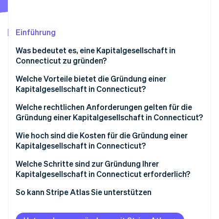
Betrugsprävention
Ecosystem
Atlas
Start-up-Gründung
Partner
Einführung
Stripe App-Marktplatz
Climate
Was bedeutet es, eine Kapitalgesellschaft in
CO₂-Entnahme
Connecticut zu gründen?
Identity
Online-Identitätsprüfung
Welche Vorteile bietet die Gründung einer
Kapitalgesellschaft in Connecticut?
Einsparungen bei Kapitalinvestitionen
Welche rechtlichen Anforderungen gelten für die
Gründung einer Kapitalgesellschaft in Connecticut?
Steuernachlässe in Enterprise Zones
Stripe-Sessions 2026
Wie hoch sind die Kosten für die Gründung einer
Erfahren Sie, wie Stripe Lösungen für die W
Vorhersehbare Compliance und Steuerbehandlung
Kapitalgesellschaft in Connecticut?
Jetzt ansehen
Welche Schritte sind zur Gründung Ihrer
Kapitalgesellschaft in Connecticut erforderlich?
1. Unternehmensstruktur und Namen wählen
So kann Stripe Atlas Sie unterstützen
2. Registrierte Vertretung benennen
Bei Atlas eine Unternehmensgründung beantragen