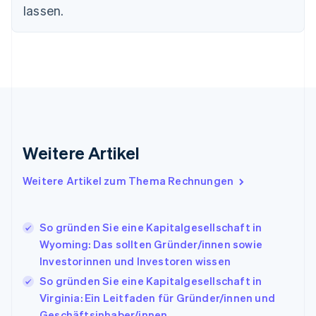
lassen.
Festlandchina
简体中文
English
Finnland
English
Svenska
Frankreich
Français
English
Gibraltar
English
Griechenland
English
Weitere Artikel
Indien
English
Weitere Artikel zum Thema Rechnungen
Irland
English
Italien
So gründen Sie eine Kapitalgesellschaft in
Italiano
English
Japan
Wyoming: Das sollten Gründer/innen sowie
日本語
English
Investorinnen und Investoren wissen
Kanada
So gründen Sie eine Kapitalgesellschaft in
English
Français
Virginia: Ein Leitfaden für Gründer/innen und
Kroatien
English
Italiano
Geschäftsinhaber/innen