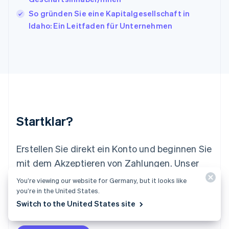
Lettland
So gründen Sie eine Kapitalgesellschaft in
English
Idaho: Ein Leitfaden für Unternehmen
Liechtenstein
Deutsch
English
Litauen
English
Luxemburg
Français
Deutsch
English
Malaysia
English
简体中文
Malta
Startklar?
English
Mexiko
Español
English
Erstellen Sie direkt ein Konto und beginnen Sie
Neuseeland
mit dem Akzeptieren von Zahlungen. Unser
English
Niederlande
Sales-Team berät Sie gerne und gestaltet für
You’re viewing our website for Germany, but it looks like
Nederlands
English
Sie ein individuelles Angebot, das ganz auf Ihr
you’re in the United States.
Norwegen
Switch to the United States site
Unternehmen abgestimmt ist.
English
Österreich
Deutsch
English