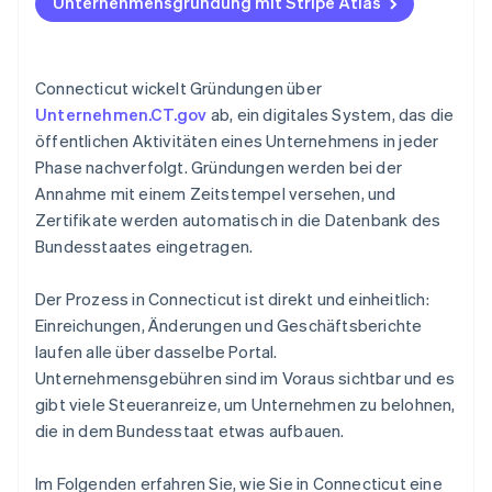
Unternehmensgründung mit Stripe Atlas
3. Gründungsurkunde einreichen
Zahlungen und Bankgeschäfte vor Erhalt der EIN
4. Organisations- und Erstbericht einreichen
Gründungsaktien ohne Einsatz liquider Mittel
erwerben
Connecticut wickelt Gründungen über
5. Governance und Aufzeichnungen einrichten
Unternehmen.CT.gov
ab, ein digitales System, das die
Automatische Einreichung des 83(b)-
öffentlichen Aktivitäten eines Unternehmens in jeder
Steuerformulars
Phase nachverfolgt. Gründungen werden bei der
Hochwertige rechtliche Unternehmensdokumente
Annahme mit einem Zeitstempel versehen, und
Zertifikate werden automatisch in die Datenbank des
Ein Jahr Stripe Payments kostenlos, plus
Bundesstaates eingetragen.
Partnergutschriften und Rabatte im Wert von
50.000 USD
Der Prozess in Connecticut ist direkt und einheitlich:
Einreichungen, Änderungen und Geschäftsberichte
laufen alle über dasselbe Portal.
Unternehmensgebühren sind im Voraus sichtbar und es
gibt viele Steueranreize, um Unternehmen zu belohnen,
die in dem Bundesstaat etwas aufbauen.
Im Folgenden erfahren Sie, wie Sie in Connecticut eine