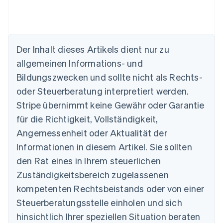
Der Inhalt dieses Artikels dient nur zu
allgemeinen Informations- und
Bildungszwecken und sollte nicht als Rechts-
oder Steuerberatung interpretiert werden.
Australien
English
Stripe übernimmt keine Gewähr oder Garantie
Belgien
für die Richtigkeit, Vollständigkeit,
Nederlands
Français
Deutsch
English
Brasilien
Angemessenheit oder Aktualität der
Português
English
Informationen in diesem Artikel. Sie sollten
Bulgarien
den Rat eines in Ihrem steuerlichen
English
Dänemark
Zuständigkeitsbereich zugelassenen
English
kompetenten Rechtsbeistands oder von einer
Deutschland
Steuerberatungsstelle einholen und sich
Deutsch
English
Estland
hinsichtlich Ihrer speziellen Situation beraten
English