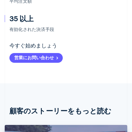
平均注文額
35 以上
有効化された決済手段
アイルランド
今すぐ始めましょう
English
アメリカ
営業にお問い合わせ
English
Español
简体中文
アラブ首長国連邦
English
イギリス
English
イタリア
Italiano
English
インド
English
顧客のストーリーをもっと読む
エストニア
English
オーストラリア
English