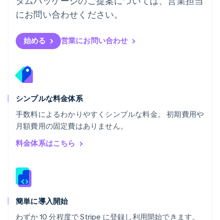
タムパッケージのご提案については、営業担当
フランス
にお問い合わせください。
Français
English
ブルガリア
English
始める
営業にお問い合わせ
ベルギー
Nederlands
Français
Deutsch
English
ポーランド
English
ポルトガル
Português
English
シンプルな料金体系
マルタ
手数料によるわかりやすくシンプルな料金。 初期費用や
English
月額費用の固定費はありません。
マレーシア
English
简体中文
料金体系はこちら
メキシコ
Español
English
ラトビア
English
リトアニア
English
簡単に導入開始
リヒテンシュタイン
わずか 10 分程度で Stripe に登録し利用開始できます。
Deutsch
English