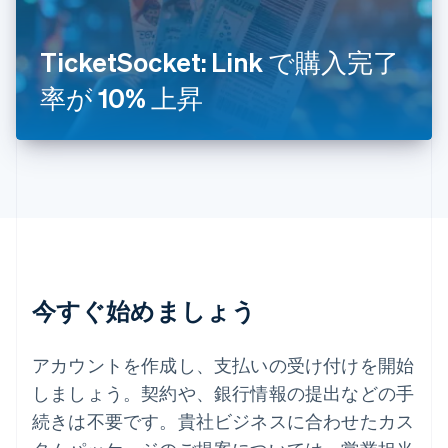
スロバキア
English
TicketSocket: Link で購入完了
スロベニア
English
Italiano
率が 10% 上昇
タイ
ไทย
English
チェコ共和国
English
デンマーク
English
ドイツ
Deutsch
English
ニュージーランド
English
今すぐ始めましょう
ノルウェー
English
ハンガリー
アカウントを作成し、支払いの受け付けを開始
English
フィンランド
しましょう。契約や、銀行情報の提出などの手
English
Svenska
続きは不要です。貴社ビジネスに合わせたカス
ブラジル
Português
English