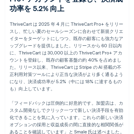
功率を 5.2% 向上
ThriveCart は 2025 年 4 月に ThriveCart Pro+ をリリー
スし、忙しい夏のセールシーズンに合わせて新規クリエ
イターをターゲットにしつつ、既存の顧客にも強力なア
ップグレードを提供しました。リリースから 60 日以内
に、ThriveCart は 30,000 以上の ThriveCart Pro+ アカ
ウントを登録し、既存の顧客基盤の約 40% を占めまし
た。リリース以来、ThriveCart は Stripe の AI 搭載の不
正利用対策ツールにより正当な決済がより多く通るよう
になり、決済成功率が 5.2%（中には 18% に達するもの
も）向上しています。
「フィードバックは圧倒的に好意的です。加盟店は、カ
スタム開発なしでクリック一つで新しい決済手段を有効
化できることを気に入っています。これらの新しい決済
オプションの採用と収益成長の間に直接的な相関関係が
あることを確認しています」と Smale 氏は述べました。