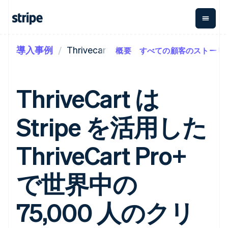
導入事例
Thrivecart
概要
すべての顧客のストーリ
企業規模別
ドキュメント
学ぶ
支払い
収益
資金管
プラッ
理
フォー
大企業向け
Stripe のドキュメント
ブログ
とマー
Payments
Billing
スタートアップ向け
API リファレンス
導入事例
ThriveCart は
オンライン決
経常収益
ットプ
Global
ライブラリと SDK
ガイド
済
Metronome
Payouts
イス
Stripe Apps
Managed
Stripe を活用した
従量課金
Payments
第三者
Connec
ユースケース別
マーチャント
サブスクリ
への入
サポート
プション
オブレコード
金
プラッ
ガイド
エージェンティックコマ
ThriveCart Pro+
サブスクリ
ソリューショ
Payment links
フォー
ース
サポートに問い合わせる
プションの
ン
決済の
E コマース / ECサイト
オンライン決済を受け付
管理サポートプラン
コーディング
管理
Invoicing
築
埋込型金融
け
プロフェッショナルサー
で世界中の
1 回限りまた
不要の決済ペ
請求・財務関連
構築済みの決済を実装
ビス
は継続
ージ
Checkout
グローバルビジネス
プラットフォームまたは
構築済み決済
Tax
アプリ内決済
マーケットプレイスを構
75,000 人のクリ
消費税と
UI
マーケットプレイス
築する
VAT の自動
Elements
資金管理
サブスクリプションを管
柔軟な UI コン
計算
Revenue
会社
プラットフォーム
理