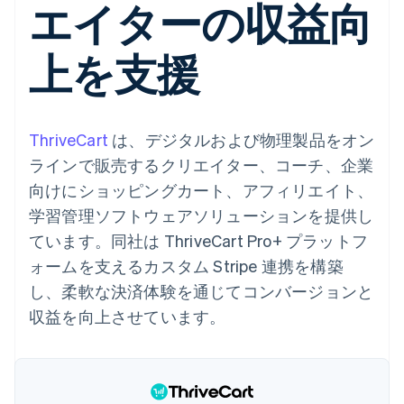
エイターの収益向
Recognition
ポーネント
SaaS
従量課金請求を提供
決済手段
製品ロードマップ
ステーブルコイン担保型
会計管理の
125 以上の決
Sessions 年次カンファ
のカードを発行
自動化
上を支援
済手段を利用
レンス
エージェントによるサー
Stripe
可能
Terminal
採用情報
ビスのプロビジョニング
Sigma
業種別
対面支払い
ニュースルーム
と管理
カスタムレ
Authorization
Stripe Press
ポート
Boost
AI 企業
Data
ThriveCart
決済成功率の
は、デジタルおよび物理製品をオン
クリエイターエコノミ―
Pipeline
最適化
ゲーム
ラインで販売するクリエイター、コーチ、企業
リソース
データの同
Link
ホスピタリティ、旅行、
お問い合わせ
期
向けにショッピングカート、アフィリエイト、
スピーディー
レジャー
な決済
保険
アプリへの導入
営業にお問い合わせ
学習管理ソフトウェアソリューションを提供し
メディアおよびエンター
コードサンプル
パートナーになる
テインメント
開発者のブログ
ています。同社は ThriveCart Pro+ プラットフ
非営利団体
API ステータス
ォームを支えるカスタム Stripe 連携を構築
プロフェッショナルサー
その他
ビス
し、柔軟な決済体験を通じてコンバージョンと
Product roadmap
パブリックセクター
収益を向上させています。
今後の予定を確認
小売業
Radar
不正防止
エコシステム
Atlas
スタートアップの企業設立