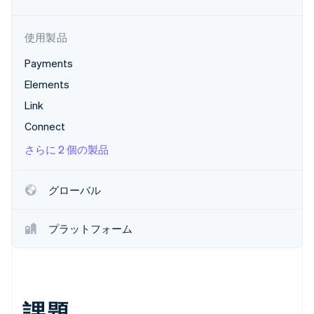
パートナー
Climate
Stripe App Marketplace
カーボンリムーバル
使用製品
Identity
Payments
オンライン本人確認
Elements
Link
Connect
さらに 2 個の製品
Stripe Sessions 2026
Stripe が AI の経済インフラをどのように構築しているかを
ご覧ください。
こちらをご覧ください
グローバル
プラットフォーム
課題