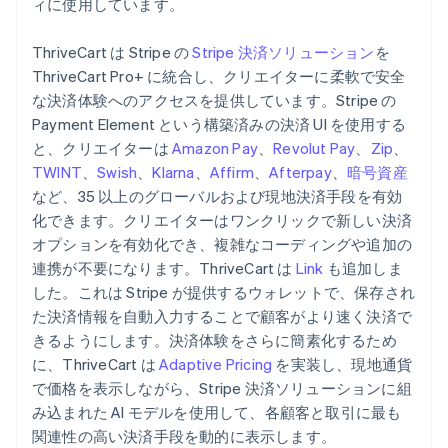
ィに使用しています。
ThriveCart は Stripe の
Stripe 決済ソリューション
を
ThriveCart Pro+ に統合し、クリエイターに柔軟で安全
な決済体験へのアクセスを提供しています。Stripe の
Payment Element という構築済みの決済 UI を使用する
と、クリエイターは
Amazon Pay
、
Revolut Pay
、
Zip
、
TWINT
、
Swish
、
Klarna
、
Affirm
、
Afterpay
、
暗号資産
など、35 以上のグローバルおよび現地決済手段を有効
化できます。クリエイターはワンクリックで新しい決済
オプションを有効化でき、複雑なコーディングや追加の
連携が不要になります。ThriveCart は
Link
も追加しま
した。これは Stripe が提供するウォレットで、保存され
た決済情報を自動入力することで顧客がより速く決済で
きるようにします。決済体験をさらに簡素化するため
に、ThriveCart は
Adaptive Pricing
を実装し、現地通貨
で価格を表示しながら、Stripe 決済ソリューションに組
み込まれた AI モデルを使用して、各顧客と取引に最も
関連性の高い決済手段を動的に表示します。