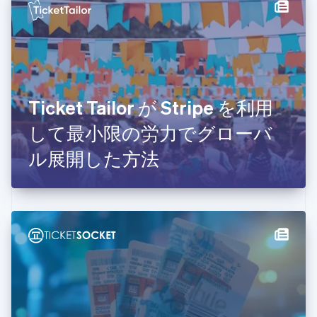
オーストリア
Deutsch
English
オランダ
Nederlands
English
カナダ
English
Français
キプロス
Ticket Tailor が Stripe を利用
English
して最小限の労力でグローバ
ギリシア
English
ル展開した方法
クロアチア
English
Italiano
ジブラルタル
English
シンガポール
English
简体中文
スイス
Deutsch
Français
Italiano
English
スウェーデン
Svenska
English
スペイン
Español
English