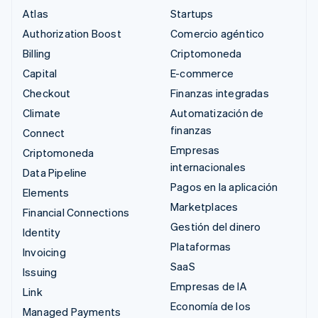
Atlas
Startups
Authorization Boost
Comercio agéntico
Billing
Criptomoneda
Capital
E-commerce
Checkout
Finanzas integradas
Climate
Automatización de
finanzas
Connect
Empresas
Criptomoneda
internacionales
Data Pipeline
Pagos en la aplicación
Elements
Marketplaces
Financial Connections
Gestión del dinero
Identity
Plataformas
Invoicing
SaaS
Issuing
Empresas de IA
Link
Economía de los
Managed Payments