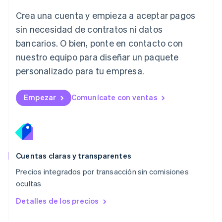
Liechtenstein
Crea una cuenta y empieza a aceptar pagos
Deutsch
English
Lituania
sin necesidad de contratos ni datos
English
bancarios. O bien, ponte en contacto con
Luxemburgo
nuestro equipo para diseñar un paquete
Français
Deutsch
English
Malasia
personalizado para tu empresa.
English
简体中文
Malta
English
Empezar
Comunícate con ventas
México
Español
English
Noruega
English
Nueva Zelandia
English
Cuentas claras y transparentes
Países Bajos
Precios integrados por transacción sin comisiones
Nederlands
English
ocultas
Polonia
English
Detalles de los precios
Portugal
Português
English