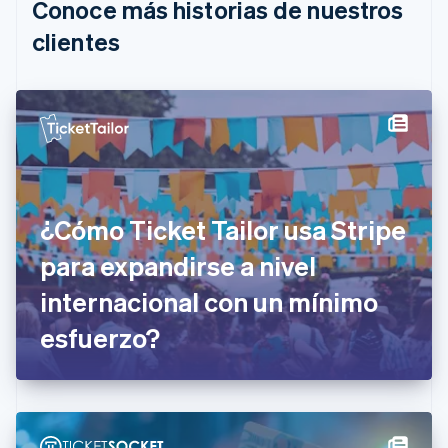
Conoce más historias de nuestros
Bulgaria
English
clientes
Canadá
English
Français
China continental
简体中文
English
Chipre
English
Croacia
English
Italiano
Dinamarca
¿Cómo Ticket Tailor usa Stripe
English
Emiratos Árabes Unidos
para expandirse a nivel
English
internacional con un mínimo
Eslovaquia
English
esfuerzo?
Eslovenia
English
Italiano
España
Español
English
Estados Unidos
English
Español
简体中文