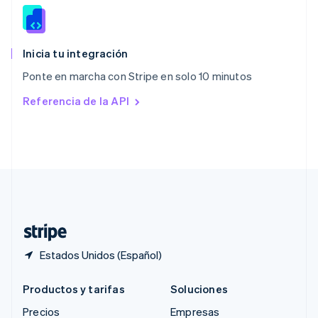
RAE de Hong Kong, China
English
简体中文
Reino Unido
English
Inicia tu integración
República Checa
Ponte en marcha con Stripe en solo 10 minutos
English
Rumania
Referencia de la API
English
Singapur
English
简体中文
Suecia
Svenska
English
Suiza
Deutsch
Français
Italiano
English
Tailandia
ไทย
English
Estados Unidos (Español)
Productos y tarifas
Soluciones
Precios
Empresas