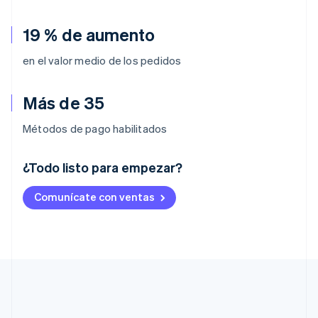
19 % de aumento
en el valor medio de los pedidos
Más de 35
Métodos de pago habilitados
¿Todo listo para empezar?
Alemania
Comunícate con ventas
Deutsch
English
Australia
English
Austria
Deutsch
English
Bélgica
Nederlands
Français
Deutsch
English
Brasil
Português
English