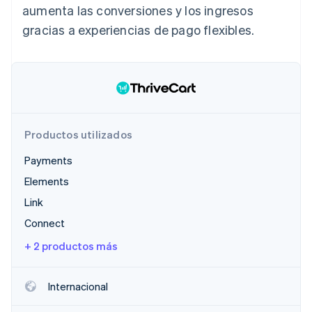
aumenta las conversiones y los ingresos
Radar
gracias a experiencias de pago flexibles.
Prevención de fraude
Ecosistema
Atlas
Constitución de una startup
Socios
Climate
Stripe App Marketplace
Eliminación de dióxido de carbono
Identity
Verificación de identidad en línea
Productos utilizados
Payments
Elements
Link
Sesiones de Stripe 2026
Connect
Descubre cómo Stripe construye la infraestructura económi
Mirar ahora
+ 2 productos más
Internacional