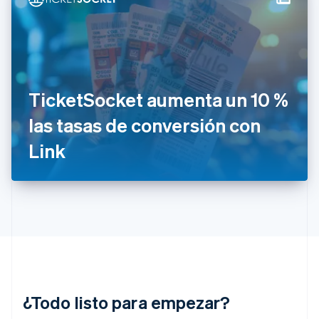
Estonia
English
Finlandia
English
Svenska
Francia
Français
English
Gibraltar
TicketSocket aumenta un 10 %
English
las tasas de conversión con
Grecia
English
Link
Hungría
English
India
English
Irlanda
English
Italia
Italiano
English
Japón
日本語
English
¿Todo listo para empezar?
Letonia
English