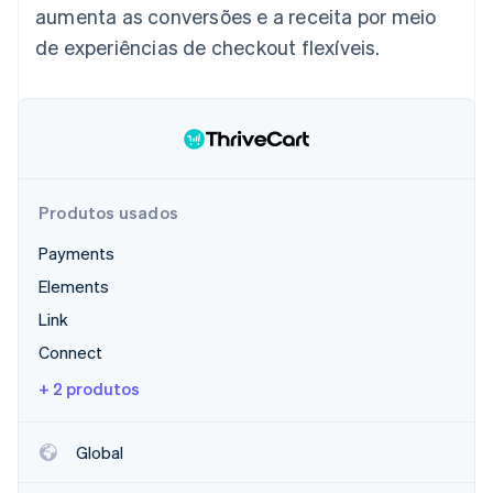
aumenta as conversões e a receita por meio
Veja o que está chegando
de experiências de checkout flexíveis.
Radar
Ecossistema
Prevenção de fraudes
Parceiros
Atlas
Stripe App Marketplace
Incorporação de startups
Climate
Remoção de carbono
Identity
Produtos usados
Verificação de identidade
Payments
Elements
Link
Connect
Stripe Sessions 2026
Veja como a Stripe está construindo a infraestrutura econ
+ 2 produtos
Assista agora
Global