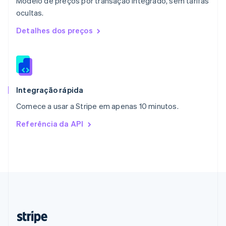
Modelo de preços por transação integrado, sem tarifas
Nederlands
English
ocultas.
Polônia
English
Detalhes dos preços
Portugal
Português
English
RAE de Hong Kong, China
English
简体中文
Reino Unido
English
Integração rápida
República Tcheca
Comece a usar a Stripe em apenas 10 minutos.
English
Romênia
Referência da API
English
Singapura
English
简体中文
Suécia
Svenska
English
Suíça
Deutsch
Français
Italiano
English
Tailândia
ไทย
English