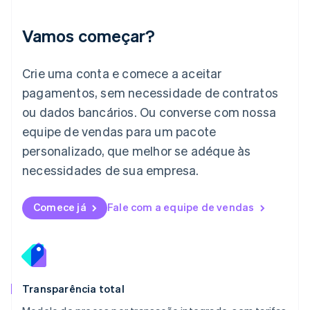
Italiano
English
Japão
Vamos começar?
日本語
English
Letônia
English
Crie uma conta e comece a aceitar
Liechtenstein
pagamentos, sem necessidade de contratos
Deutsch
English
Lituânia
ou dados bancários. Ou converse com nossa
English
equipe de vendas para um pacote
Luxemburgo
personalizado, que melhor se adéque às
Français
Deutsch
English
Malásia
necessidades de sua empresa.
English
简体中文
Malta
English
Comece já
Fale com a equipe de vendas
México
Español
English
Noruega
English
Nova Zelândia
English
Transparência total
Países Baixos