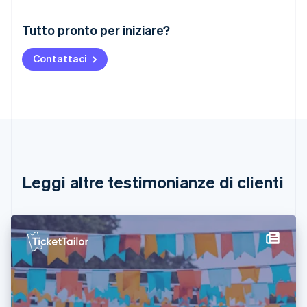
Australia
Tutto pronto per iniziare?
English
Austria
Contattaci
Deutsch
English
Belgio
Nederlands
Français
Deutsch
English
Brasile
Português
English
Bulgaria
English
Canada
English
Français
Leggi altre testimonianze di clienti
Cina continentale
简体中文
English
Cipro
English
Croazia
English
Italiano
Danimarca
English
Emirati Arabi Uniti