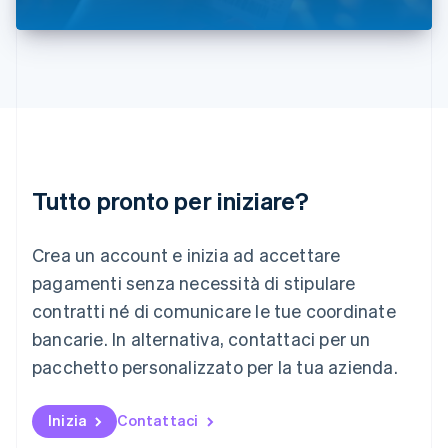
English
Liechtenstein
Deutsch
English
Lituania
English
Lussemburgo
Français
Deutsch
English
Malaysia
English
简体中文
Tutto pronto per iniziare?
Malta
English
Messico
Crea un account e inizia ad accettare
Español
English
Norvegia
pagamenti senza necessità di stipulare
English
contratti né di comunicare le tue coordinate
Nuova Zelanda
bancarie. In alternativa, contattaci per un
English
Paesi Bassi
pacchetto personalizzato per la tua azienda.
Nederlands
English
Polonia
English
Inizia
Contattaci
Portogallo