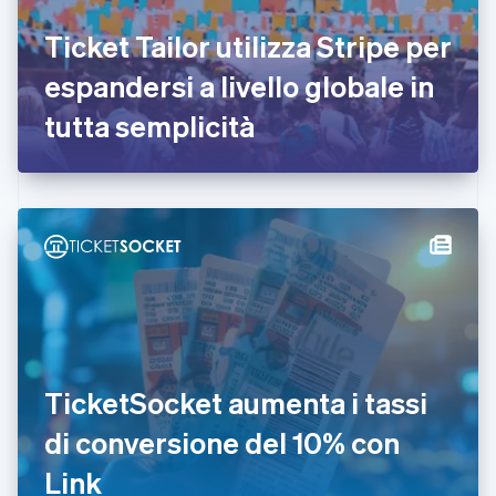
English
Estonia
Ticket Tailor utilizza Stripe per
English
espandersi a livello globale in
Finlandia
English
Svenska
tutta semplicità
Francia
Français
English
Germania
Deutsch
English
Giappone
日本語
English
Gibilterra
English
Grecia
English
India
English
Irlanda
TicketSocket aumenta i tassi
English
di conversione del 10% con
Italia
Italiano
English
Link
Lettonia