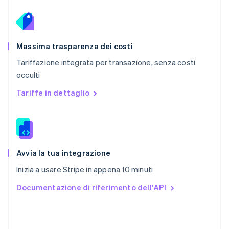
Português
English
RAS di Hong Kong, Cina
English
简体中文
Regno Unito
English
Massima trasparenza dei costi
Repubblica Ceca
Tariffazione integrata per transazione, senza costi
English
occulti
Romania
English
Tariffe in dettaglio
Singapore
English
简体中文
Slovacchia
English
Slovenia
English
Italiano
Avvia la tua integrazione
Spagna
Inizia a usare Stripe in appena 10 minuti
Español
English
Stati Uniti
Documentazione di riferimento dell'API
English
Español
简体中文
Svezia
Svenska
English
Svizzera