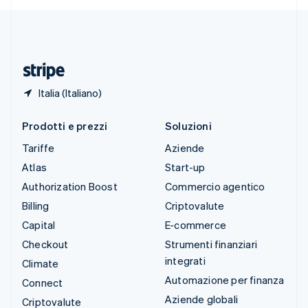
Deutsch
Français
Italiano
English
Thailandia
ไทย
English
Ungheria
English
Italia (Italiano)
Prodotti e prezzi
Soluzioni
Tariffe
Aziende
Atlas
Start-up
Authorization Boost
Commercio agentico
Billing
Criptovalute
Capital
E-commerce
Checkout
Strumenti finanziari
integrati
Climate
Automazione per finanza
Connect
Aziende globali
Criptovalute