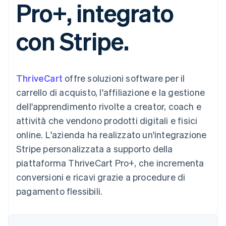
Pro+, integrato
utente
Automazione
Gestione del denaro
Gestire gli
flessibile
Metodi di
della contabilità
Roadmap del prodotto
Piattaforme
abbonamenti
pagamento
Stripe Sigma
Conferenza annuale
SaaS
Offrire addebiti in base
con Stripe.
Accesso a
Report
Sessions
all'utilizzo
oltre 125
personalizzati
Lavora con noi
Emettere carte
Terminal
Data Pipeline
Sala stampa
garantite da stablecoin
Pagamenti di
Sincronizzazione
Stripe Press
Per settore
persona
dei dati
Esegui il provisioning e
ThriveCart
offre soluzioni software per il
Authorization
gestisci i servizi con gli
Boost
Aziende di IA
agenti
carrello di acquisto, l'affiliazione e la gestione
Accettazione
Creator economy
Recapiti
dell'apprendimento rivolte a creator, coach e
ottimizzata
Gaming
Link
Ospitalità, viaggi e
Contattaci
attività che vendono prodotti digitali e fisici
Pagamento
tempo libero
Diventa nostro partner
Risorse
Assicurazione
online. L'azienda ha realizzato un'integrazione
accelerato
Media e
Financial
Stripe personalizzata a supporto della
intrattenimento
Integrazioni app
Connections
Organizzazioni non
Esempi di codice
Conti finanziari
piattaforma ThriveCart Pro+, che incrementa
profit
Blog per sviluppatori
collegati
conversioni e ricavi grazie a procedure di
Servizi professionali
Stato dell'API
Pubblica
pagamento flessibili.
amministrazione
Commercio al dettaglio
Altro
Product roadmap