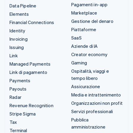
Pagamenti in-app
Data Pipeline
Marketplace
Elements
Gestione del denaro
Financial Connections
Piattaforme
Identity
SaaS
Invoicing
Aziende di IA
Issuing
Creator economy
Link
Gaming
Managed Payments
Ospitalità, viaggi e
Link di pagamento
tempo libero
Payments
Assicurazione
Payouts
Media e intrattenimento
Radar
Organizzazioni non profit
Revenue Recognition
Servizi professionali
Stripe Sigma
Pubblica
Tax
amministrazione
Terminal