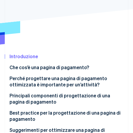
Scopri cosa ti aspetta
Radar
Ecosistema
Prevenzione delle frodi
Partner
Atlas
Stripe App Marketplace
Costituzione di start-up
Climate
Rimozione del carbonio
Introduzione
Identity
Verifica online dell'identità
Che cos’è una pagina di pagamento?
Perché progettare una pagina di pagamento
ottimizzata è importante per un’attività?
Principali componenti di progettazione di una
Stripe Sessions 2026
pagina di pagamento
Scopri come Stripe sta costruendo l'infrastruttura economi
Guarda ora
Best practice per la progettazione di una pagina di
pagamento
Suggerimenti per ottimizzare una pagina di