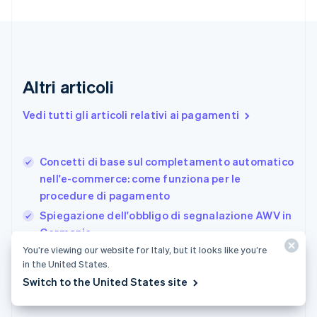
English
Italiano
Danimarca
English
Emirati Arabi Uniti
English
Estonia
Altri articoli
English
Finlandia
Vedi tutti gli articoli relativi ai pagamenti
English
Svenska
Francia
Français
English
Concetti di base sul completamento automatico
Germania
nell'e-commerce: come funziona per le
Deutsch
English
procedure di pagamento
Giappone
日本語
English
Spiegazione dell'obbligo di segnalazione AWV in
Gibilterra
Germania
English
You’re viewing our website for Italy, but it looks like you’re
Come incentivare la conversione al pagamento:
Grecia
in the United States.
English
11 tattiche che ogni attività dovrebbe conoscere
India
Switch to the United States site
English
Irlanda