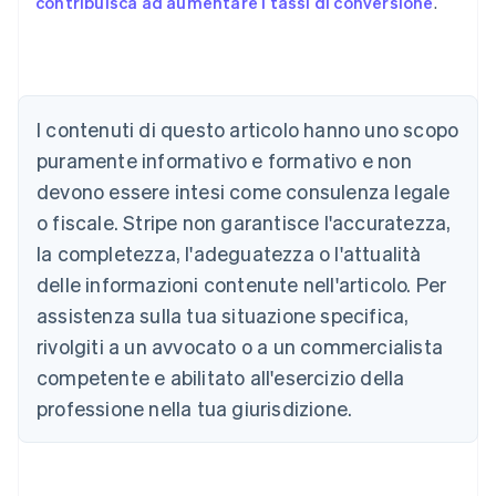
contribuisca ad aumentare i tassi di conversione
.
I contenuti di questo articolo hanno uno scopo
Australia
English
puramente informativo e formativo e non
Austria
devono essere intesi come consulenza legale
Deutsch
English
Belgio
o fiscale. Stripe non garantisce l'accuratezza,
Nederlands
Français
Deutsch
English
la completezza, l'adeguatezza o l'attualità
Brasile
delle informazioni contenute nell'articolo. Per
Português
English
Bulgaria
assistenza sulla tua situazione specifica,
English
rivolgiti a un avvocato o a un commercialista
Canada
competente e abilitato all'esercizio della
English
Français
Cina continentale
professione nella tua giurisdizione.
简体中文
English
Cipro
English
Croazia