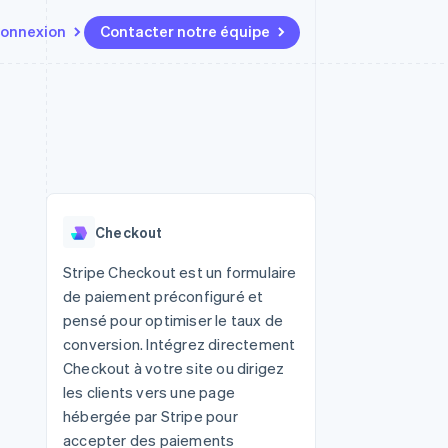
onnexion
Contacter notre équipe
Ressources
Écosystème
Contact
t marketplaces
Plus
Intégrations d'applications
Partenaires
Contacter notre équipe
Product roadmap
elle
Exemples de code
Stripe App Marketplace
Devenir partenaire
Découvrez les prochaines
r les
Blog des développeurs
évolutions
rs
État de l'API
 platforms
Radar
ciers intégrés
Checkout
Prévention de la fraude
ratif
es et virtuelles
Atlas
Stripe Checkout est un formulaire
Constitution de start-up
de paiement préconfiguré et
Climate
pensé pour optimiser le taux de
Élimination du carbone
conversion. Intégrez directement
Identity
Checkout à votre site ou dirigez
Vérification de l'identité
les clients vers une page
hébergée par Stripe pour
accepter des paiements