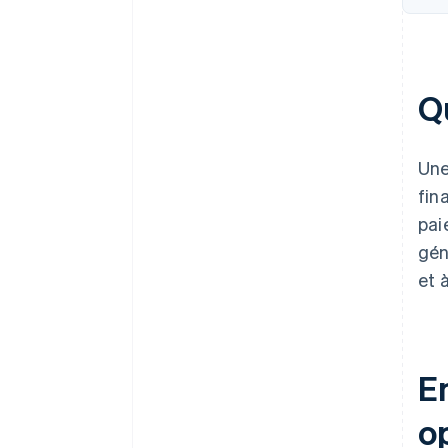
Q
Un
fin
pai
gén
et 
E
op