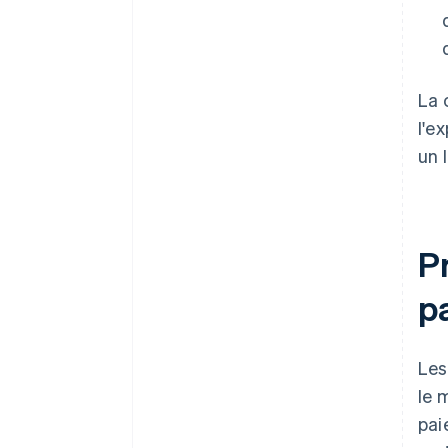
La 
l'e
un 
P
p
Les
le 
pai