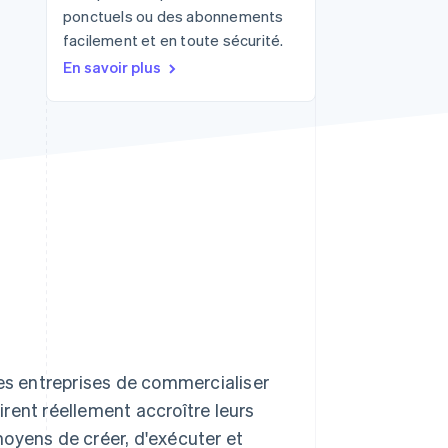
ponctuels ou des abonnements
facilement et en toute sécurité.
En savoir plus
Stripe Sessions 2026
Découvrez comment
Stripe construit
l’infrastructure
économique de l’IA.
Regarder la vidéo
les entreprises de commercialiser
sirent réellement accroître leurs
moyens de créer, d'exécuter et