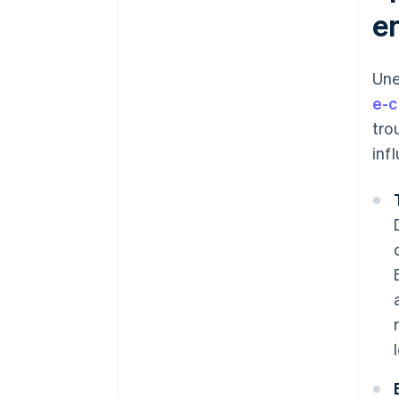
e
Une
e-
tro
inf