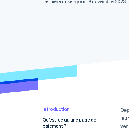
Authorization Boost
Dernière mise à jour : 8 novembre 2023
Acceptation optimisée
Link
Paiements accélérés
Financial Connections
Comptes financiers associés
Introduction
Dep
leu
Qu’est-ce qu’une page de
paiement ?
ven