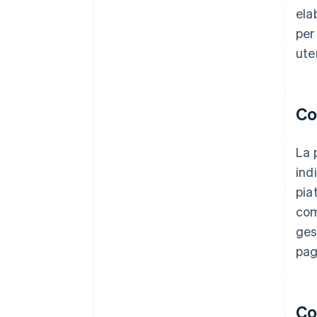
ela
per
ute
Co
La 
ind
pia
com
ges
pag
Co