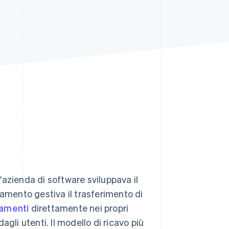
Stripe Sessions 2026
Scopri come Stripe sta
costruendo
l'infrastruttura
economica per l'IA.
Guarda ora
azienda di software sviluppava il
gamento gestiva il trasferimento di
gamenti
direttamente nei propri
gli utenti. Il modello di ricavo più