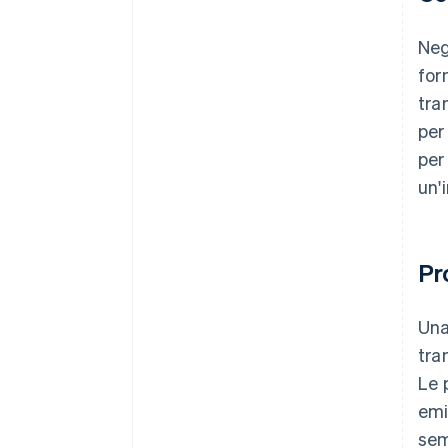
Neg
for
tra
per
per
un'
Pr
Una
tra
Le 
emi
sem