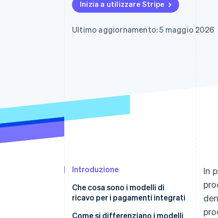
Inizia a utilizzare Stripe
Link
Pagamento accelerato
Financial Connections
Ultimo aggiornamento: 5 maggio 2026
Conti finanziari collegati
Introduzione
In 
pro
Che cosa sono i modelli di
ricavo per i pagamenti integrati
den
pro
Ricarico sui pagamenti
Come si differenziano i modelli