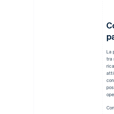
Co
p
La 
tra
ric
att
con
pos
ope
Con