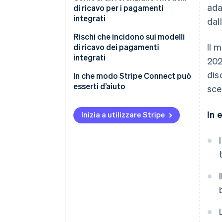
ada
di ricavo per i pagamenti
Abbonamenti con pagamenti
integrati
dall
Commissione fissa per
Rischi che incidono sui modelli
transazione
Il 
di ricavo dei pagamenti
integrati
202
Condivisione dei ricavi
dis
In che modo Stripe Connect può
Prodotti finanziari a valore
esserti d’aiuto
sce
aggiunto
In 
Inizia a utilizzare Stripe