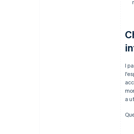
Ch
in
I p
l'e
acc
mon
a u
Que