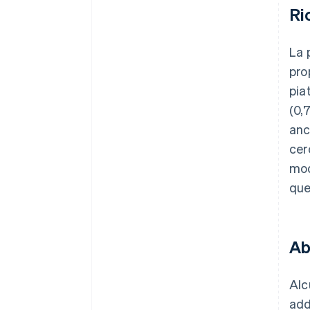
Ri
La 
pro
pia
(0,
anc
cer
mod
que
Ab
Alc
add