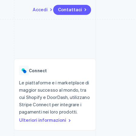
Accedi
Contattaci
Risorse
Ecosistema
Recapiti
me e marketplace
Altro
Integrazioni app
Partner
Contattaci
Product roadmap
ns
Esempi di codice
Stripe App Marketplace
Diventa nostro partner
Scopri cosa ti aspetta
 piattaforme
Blog per sviluppatori
ibero
Stato dell'API
Radar
Prevenzione delle frodi
Connect
Atlas
Costituzione di start-up
Le piattaforme e i marketplace di
maggior successo al mondo, tra
Climate
Rimozione del carbonio
cui Shopify e DoorDash, utilizzano
Stripe Connect per integrare i
Identity
Verifica online dell'identità
pagamenti nei loro prodotti.
Ulteriori informazioni