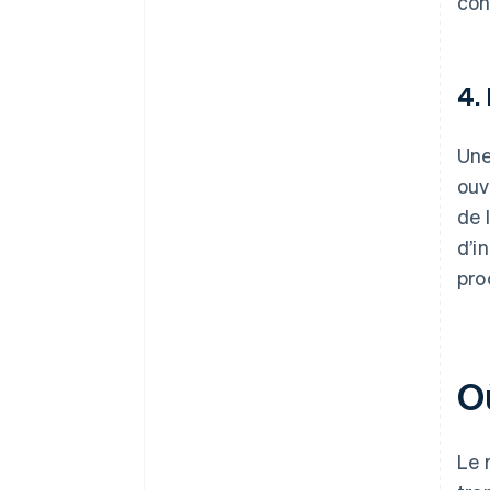
con
4.
Une
ouv
de 
d’i
pro
Où
Le 