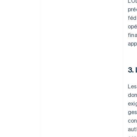
L’O
pré
féd
opé
fin
app
3.
Les
don
exi
ges
con
aut