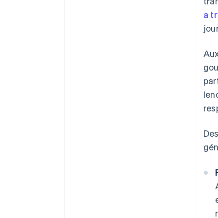
tra
a t
jou
Aux
gou
par
len
res
Des
gén