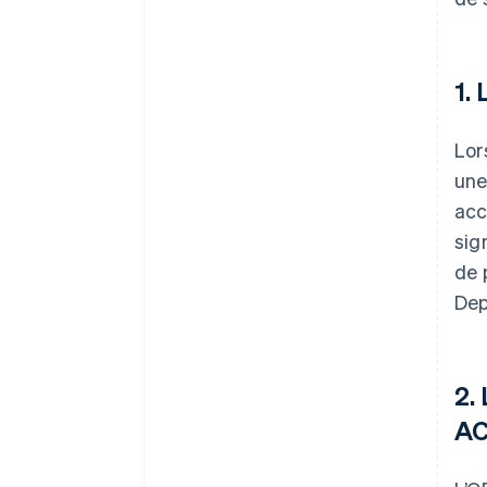
1.
Lor
une
acc
sig
de 
Dep
2.
A