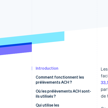
Authorization Boost
Acceptation optimisée
Link
Paiements accélérés
Financial Connections
Comptes financiers associés
Introduction
Les
fac
Comment fonctionnent les
prélèvements ACH ?
33,
par
1. La transaction est initiée et le
Où les prélèvements ACH sont-
de 
paiement envoyé
ils utilisés ?
2. La transaction est traitée en
Qui utilise les