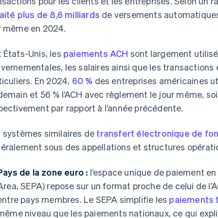
nsactions pour les clients et les entreprises. Selon un r
raité plus de 8,6 milliards
de versements automatiques e
r même en 2024.
 États-Unis, les
paiements ACH
sont largement utilisé
vernementales, les salaires ainsi que les transactions 
ticuliers. En 2024,
60 %
des entreprises américaines uti
demain et 56 % l’ACH avec règlement le jour même, soi
pectivement par rapport à l’année précédente.
 systèmes similaires de
transfert électronique de fo
éralement sous des appellations et structures opératio
Pays de la zone euro :
l’espace unique de paiement en
Area, SEPA) repose sur un format proche de celui de l’A
entre pays membres. Le SEPA simplifie les
paiements t
même niveau que les paiements nationaux, ce qui expl