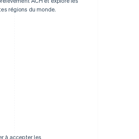
rélèvement ACH et explore les
ntes régions du monde.
H
r à accepter les