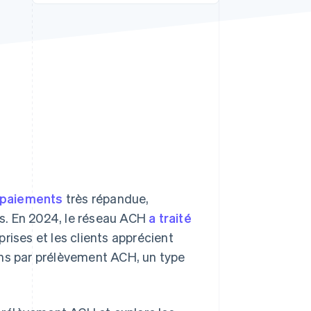
Stripe Sessions 2026
Découvrez comment
Stripe construit
l’infrastructure
économique de l’IA.
Regarder la vidéo
 paiements
très répandue,
s. En 2024, le réseau ACH
a traité
prises et les clients apprécient
tions par prélèvement ACH, un type