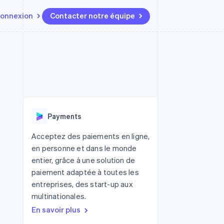
onnexion
Contacter notre équipe
Ressources
Écosystème
Contact
t marketplaces
Plus
Intégrations d'applications
Partenaires
Contacter notre équipe
Product roadmap
elle
Exemples de code
Stripe App Marketplace
Devenir partenaire
Découvrez les prochaines
r les
Blog des développeurs
évolutions
rs
État de l'API
 platforms
Radar
ciers intégrés
Payments
Prévention de la fraude
ratif
es et virtuelles
Atlas
Acceptez des paiements en ligne,
Constitution de start-up
en personne et dans le monde
Climate
entier, grâce à une solution de
Élimination du carbone
paiement adaptée à toutes les
Identity
entreprises, des start-up aux
Vérification de l'identité
multinationales.
En savoir plus