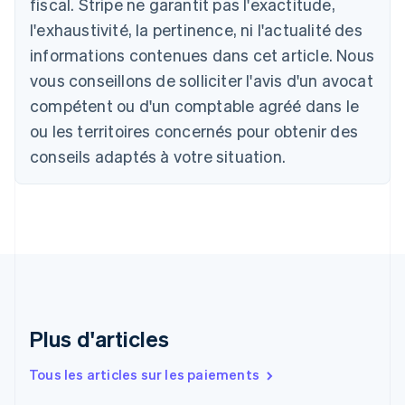
fiscal. Stripe ne garantit pas l'exactitude,
Nederlands
Français
Deutsch
English
l'exhaustivité, la pertinence, ni l'actualité des
Brésil
Português
English
informations contenues dans cet article. Nous
Bulgarie
vous conseillons de solliciter l'avis d'un avocat
English
Canada
compétent ou d'un comptable agréé dans le
English
Français
ou les territoires concernés pour obtenir des
Chine continentale
conseils adaptés à votre situation.
简体中文
English
Chypre
English
Croatie
English
Italiano
Danemark
English
Émirats arabes unis
English
Espagne
Plus d'articles
Español
English
Estonie
Tous les articles sur les paiements
English
États-Unis