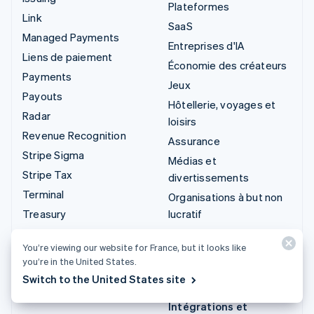
Plateformes
Link
SaaS
Managed Payments
Entreprises d'IA
Liens de paiement
Économie des créateurs
Payments
Jeux
Payouts
Hôtellerie, voyages et
Radar
loisirs
Revenue Recognition
Assurance
Stripe Sigma
Médias et
Stripe Tax
divertissements
Terminal
Organisations à but non
Treasury
lucratif
Services professionnels
You’re viewing our website for France, but it looks like
Secteur public
you’re in the United States.
Vente au détail
Switch to the United States site
Intégrations et