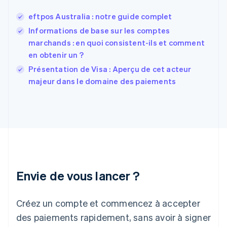
English
Español
简体中文
eftpos Australia : notre guide complet
Finlande
English
Svenska
Informations de base sur les comptes
France
marchands : en quoi consistent-ils et comment
Français
English
en obtenir un ?
Gibraltar
English
Présentation de Visa : Aperçu de cet acteur
Grèce
majeur dans le domaine des paiements
English
Hongrie
English
Inde
English
Irlande
English
Italie
Italiano
English
Envie de vous lancer ?
Japon
日本語
English
Créez un compte et commencez à accepter
Lettonie
English
des paiements rapidement, sans avoir à signer
Liechtenstein