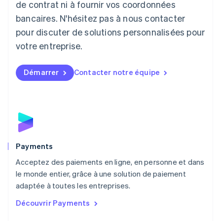
de contrat ni à fournir vos coordonnées
Deutsch
English
Lituanie
bancaires. N'hésitez pas à nous contacter
English
pour discuter de solutions personnalisées pour
Luxembourg
votre entreprise.
Français
Deutsch
English
Malaisie
English
简体中文
Démarrer
Contacter notre équipe
Malte
English
Mexique
Español
English
Norvège
English
Nouvelle-Zélande
English
Payments
Pays-Bas
Acceptez des paiements en ligne, en personne et dans
Nederlands
English
le monde entier, grâce à une solution de paiement
Pologne
English
adaptée à toutes les entreprises.
Portugal
Découvrir Payments
Português
English
R.A.S. de Hong Kong, Chine