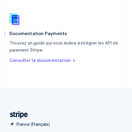
English
简体中文
République tchèque
English
Roumanie
English
Documentation Payments
Royaume-Uni
English
Trouvez un guide qui vous aidera à intégrer les API de
Singapour
paiement Stripe.
English
简体中文
Slovaquie
Consulter la documentation
English
Slovénie
English
Italiano
Suède
Svenska
English
Suisse
Deutsch
Français
Italiano
English
Thaïlande
ไทย
English
France (Français)