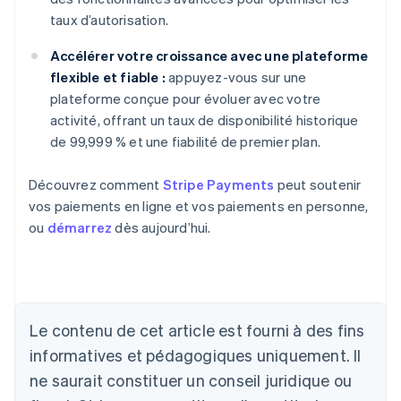
taux d’autorisation.
Accélérer votre croissance avec une plateforme
flexible et fiable :
appuyez-vous sur une
plateforme conçue pour évoluer avec votre
activité, offrant un taux de disponibilité historique
de 99,999 % et une fiabilité de premier plan.
Découvrez comment
Stripe Payments
peut soutenir
vos paiements en ligne et vos paiements en personne,
ou
démarrez
dès aujourd’hui.
Allemagne
Deutsch
English
Australie
Le contenu de cet article est fourni à des fins
English
informatives et pédagogiques uniquement. Il
Autriche
ne saurait constituer un conseil juridique ou
Deutsch
English
Belgique