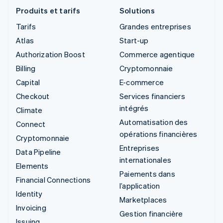
Produits et tarifs
Solutions
Tarifs
Grandes entreprises
Atlas
Start-up
Authorization Boost
Commerce agentique
Billing
Cryptomonnaie
Capital
E-commerce
Checkout
Services financiers
intégrés
Climate
Automatisation des
Connect
opérations financières
Cryptomonnaie
Entreprises
Data Pipeline
internationales
Elements
Paiements dans
Financial Connections
l’application
Identity
Marketplaces
Invoicing
Gestion financière
Issuing