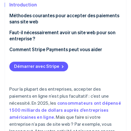
Découvrez les prochaines évolutions
Commerce en ligne
Introduction
Radar
Méthodes courantes pour accepter des paiements
Prévention de la fraude
sans site web
Écosystème
Atlas
Liens de paiement
Faut-il nécessairement avoir un site web pour son
Constitution de start-up
Partenaires
entreprise ?
Climate
Stripe App Marketplace
Les liens de paiement Stripe
Élimination du carbone
Comment Stripe Payments peut vous aider
Plateformes de paiement
Identity
Vérification de l'identité
Logiciel de facturation
Démarrer avec Stripe
Applications de paiement
Terminaux virtuels
Pour la plupart des entreprises, accepter des
Stripe Sessions 2026
paiements en ligne n’est plus facultatif : c’est une
Codes QR
Découvrez comment Stripe construit l’infrastructure écono
nécessité. En 2025, les
consommateurs ont dépensé
Regarder la vidéo
Marketplaces numériques
1 500 milliards de dollars auprès d’entreprises
américaines en ligne.
Mais que faire si votre
Inconvénients des marketplaces digitales pour l’e-
entreprise n’a pas de site web ? Par exemple, vous
commerce