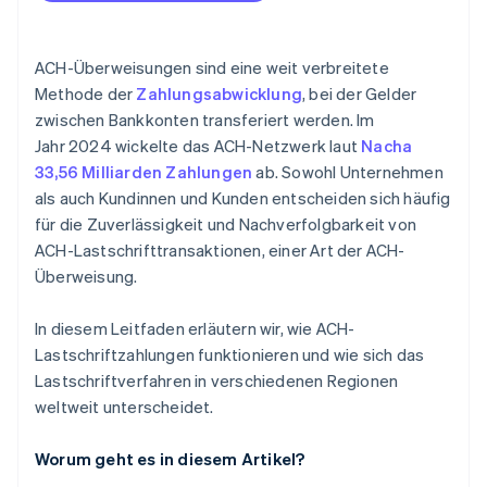
Halten Sie die Nacha-Vorschriften ein
Höhere Kundenzufriedenheit
Halten Sie den Datensicherheitsstandard der
Markttrends und Wachstum der ACH-Lastschriften
Zahlungskarten-Branche (PCI DSS) ein
ACH-Überweisungen sind eine weit verbreitete
Methode der
Zahlungsabwicklung
, bei der Gelder
Implementieren Sie Instrumente zur
zwischen Bankkonten transferiert werden. Im
Betrugsprävention
Jahr 2024 wickelte das ACH-Netzwerk laut
Nacha
Integrieren Sie die erforderliche Software
33,56 Milliarden Zahlungen
ab. Sowohl Unternehmen
als auch Kundinnen und Kunden entscheiden sich häufig
Schulen Sie Ihre Mitarbeitenden
für die Zuverlässigkeit und Nachverfolgbarkeit von
Offenlegung und Autorisierung
ACH-Lastschrifttransaktionen, einer Art der ACH-
Überweisung.
In diesem Leitfaden erläutern wir, wie ACH-
Lastschriftzahlungen funktionieren und wie sich das
Lastschriftverfahren in verschiedenen Regionen
weltweit unterscheidet.
Worum geht es in diesem Artikel?