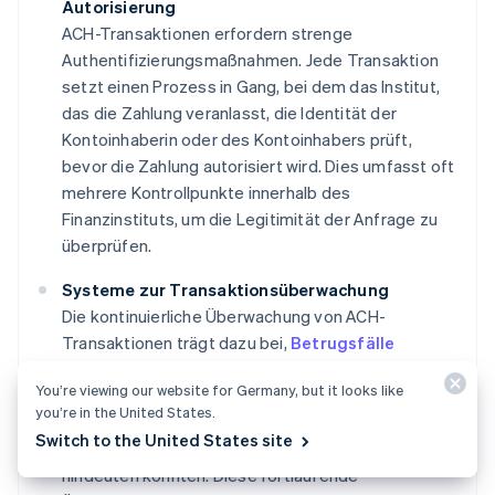
Autorisierung
ACH-Transaktionen erfordern strenge
Authentifizierungsmaßnahmen. Jede Transaktion
setzt einen Prozess in Gang, bei dem das Institut,
das die Zahlung veranlasst, die Identität der
Kontoinhaberin oder des Kontoinhabers prüft,
bevor die Zahlung autorisiert wird. Dies umfasst oft
mehrere Kontrollpunkte innerhalb des
Finanzinstituts, um die Legitimität der Anfrage zu
überprüfen.
Systeme zur Transaktionsüberwachung
Die kontinuierliche Überwachung von ACH-
Transaktionen trägt dazu bei,
Betrugsfälle
aufzudecken und zu verhindern
. Systeme
You’re viewing our website for Germany, but it looks like
analysieren Muster im Zahlungsverhalten und
you’re in the United States.
kennzeichnen ungewöhnliche Transaktionen, die
Switch to the United States site
auf unbefugte oder
betrügerische Aktivitäten
hindeuten könnten. Diese fortlaufende