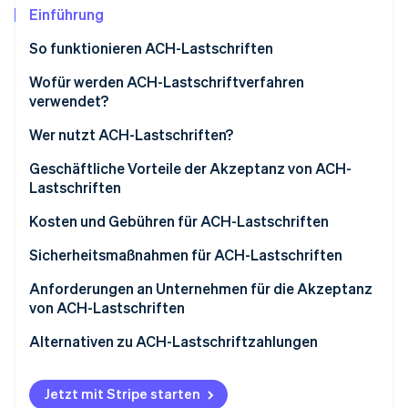
Betrugsprävention
Ecosystem
Einführung
Atlas
So funktionieren ACH-Lastschriften
Start-up-Gründung
Partner
Stripe App-Marktplatz
Climate
1. Die Transaktion wird initiiert und die Zahlung
Wofür werden ACH-Lastschriftverfahren
CO₂-Entnahme
übermittelt
verwendet?
Identity
2. Die Transaktion wird gebündelt und über das ACH-
Wer nutzt ACH-Lastschriften?
Online-Identitätsprüfung
Netzwerk weitergeleitet
Geschäftliche Nutzung von ACH-Lastschriften
Geschäftliche Vorteile der Akzeptanz von ACH-
3. Datensicherheit sorgt für Ihre Sicherheit
Lastschriften
Kundennutzung von ACH-Lastschriften
4. Gelder abrechnen und Rückzahlungen bearbeiten
Niedrigere Transaktionsgebühren
Kosten und Gebühren für ACH-Lastschriften
Stripe-Sessions 2026
Effiziente wiederkehrende Zahlungen
Unternehmen
Sicherheitsmaßnahmen für ACH-Lastschriften
Erfahren Sie, wie Stripe Lösungen für die W
Jetzt ansehen
Weniger Fehler bei der Zahlungsabwicklung
Kundinnen und Kunden
Anforderungen an Unternehmen für die Akzeptanz
von ACH-Lastschriften
Erhöhte Zahlungssicherheit
Richten Sie ein Händlerkonto ein
Alternativen zu ACH-Lastschriftzahlungen
Optimierte Abläufe
Arbeiten Sie mit einem ACH-Betreiber zusammen
Zugang zu zuverlässigen Datenanalysen
Jetzt mit Stripe starten