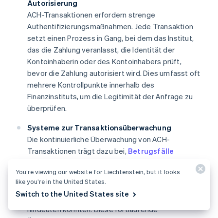
Autorisierung
ACH-Transaktionen erfordern strenge
Authentifizierungsmaßnahmen. Jede Transaktion
setzt einen Prozess in Gang, bei dem das Institut,
das die Zahlung veranlasst, die Identität der
Kontoinhaberin oder des Kontoinhabers prüft,
bevor die Zahlung autorisiert wird. Dies umfasst oft
mehrere Kontrollpunkte innerhalb des
Finanzinstituts, um die Legitimität der Anfrage zu
überprüfen.
Systeme zur Transaktionsüberwachung
Die kontinuierliche Überwachung von ACH-
Transaktionen trägt dazu bei,
Betrugsfälle
aufzudecken und zu verhindern
. Systeme
You’re viewing our website for Liechtenstein, but it looks
analysieren Muster im Zahlungsverhalten und
like you’re in the United States.
kennzeichnen ungewöhnliche Transaktionen, die
Switch to the United States site
auf unbefugte oder
betrügerische Aktivitäten
hindeuten könnten. Diese fortlaufende