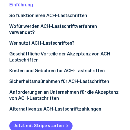
Betrugsprävention
Ecosystem
Einführung
Atlas
So funktionieren ACH-Lastschriften
Start-up-Gründung
Partner
Stripe App-Marktplatz
Climate
1. Die Transaktion wird initiiert und die Zahlung
Wofür werden ACH-Lastschriftverfahren
CO₂-Entnahme
übermittelt
verwendet?
2. Die Transaktion wird gebündelt und über das ACH-
Wer nutzt ACH-Lastschriften?
Netzwerk weitergeleitet
Geschäftliche Nutzung von ACH-Lastschriften
Geschäftliche Vorteile der Akzeptanz von ACH-
3. Datensicherheit sorgt für Ihre Sicherheit
Lastschriften
Stripe-Sessions 2026
Kundennutzung von ACH-Lastschriften
Erfahren Sie, wie Stripe Lösungen für die Wirtschaft
4. Gelder abrechnen und Rückzahlungen bearbeiten
Niedrigere Transaktionsgebühren
Kosten und Gebühren für ACH-Lastschriften
Jetzt ansehen
Effiziente wiederkehrende Zahlungen
Unternehmen
Sicherheitsmaßnahmen für ACH-Lastschriften
Weniger Fehler bei der Zahlungsabwicklung
Kundinnen und Kunden
Anforderungen an Unternehmen für die Akzeptanz
von ACH-Lastschriften
Erhöhte Zahlungssicherheit
Richten Sie ein Händlerkonto ein
Alternativen zu ACH-Lastschriftzahlungen
Optimierte Abläufe
Arbeiten Sie mit einem ACH-Betreiber zusammen
Zugang zu zuverlässigen Datenanalysen
Jetzt mit Stripe starten