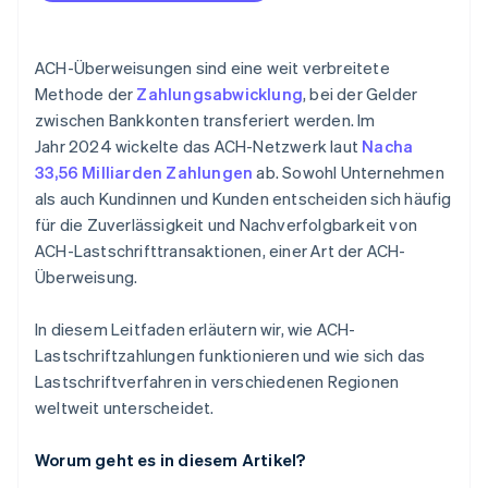
Halten Sie die Nacha-Vorschriften ein
Höhere Kundenzufriedenheit
Halten Sie den Datensicherheitsstandard der
Markttrends und Wachstum der ACH-Lastschriften
Zahlungskarten-Branche (PCI DSS) ein
ACH-Überweisungen sind eine weit verbreitete
Methode der
Zahlungsabwicklung
, bei der Gelder
Implementieren Sie Instrumente zur
zwischen Bankkonten transferiert werden. Im
Betrugsprävention
Jahr 2024 wickelte das ACH-Netzwerk laut
Nacha
Integrieren Sie die erforderliche Software
33,56 Milliarden Zahlungen
ab. Sowohl Unternehmen
als auch Kundinnen und Kunden entscheiden sich häufig
Schulen Sie Ihre Mitarbeitenden
für die Zuverlässigkeit und Nachverfolgbarkeit von
Offenlegung und Autorisierung
ACH-Lastschrifttransaktionen, einer Art der ACH-
Überweisung.
In diesem Leitfaden erläutern wir, wie ACH-
Lastschriftzahlungen funktionieren und wie sich das
Lastschriftverfahren in verschiedenen Regionen
weltweit unterscheidet.
Worum geht es in diesem Artikel?