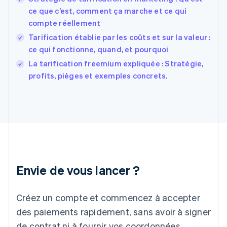
English
Español
简体中文
ce que c’est, comment ça marche et ce qui
Finlande
English
Svenska
compte réellement
France
Tarification établie par les coûts et sur la valeur :
Français
English
ce qui fonctionne, quand, et pourquoi
Gibraltar
English
La tarification freemium expliquée : Stratégie,
Grèce
profits, pièges et exemples concrets.
English
Hongrie
English
Inde
English
Irlande
English
Italie
Italiano
English
Envie de vous lancer ?
Japon
日本語
English
Créez un compte et commencez à accepter
Lettonie
English
des paiements rapidement, sans avoir à signer
Liechtenstein
de contrat ni à fournir vos coordonnées