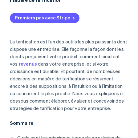
Écrémage des prix
Produits numériques et SaaS
Comprendre vos coûts
Tarification dynamique
Services
Premiers pas avec Stripe
Adaptez les prix à votre modèle économique
Tarification supplémentaire
Voyages, hôtellerie et autres marchés dynamiques
Choisissez la bonne structure
La tarification est l’un des outils les plus puissants dont
Testez, apprenez et ajustez
dispose une entreprise. Elle façonne la façon dont les
Assurez-vous que vos systèmes peuvent soutenir
clients perçoivent votre produit, comment circulent
votre stratégie
vos
revenus
dans votre entreprise, et si votre
croissance est durable. Et pourtant, de nombreuses
décisions en matière de tarification se résument
encore à des suppositions, à l’intuition ou à l’imitation
du concurrent le plus proche. Nous vous expliquons ci-
dessous comment élaborer, évaluer et concevoir des
stratégies de tarification pour votre entreprise.
Sommaire
Quels sont les principaux types de stratégies de