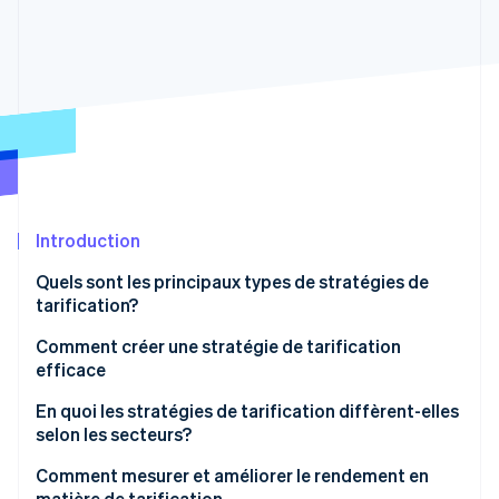
Commerce de détail
État des API
Atlas
Constitution d'une entreprise
Climate
Élimination du carbone
Écosystème
Identity
Partenaires
Vérification de l'identité
Stripe App Marketplace
Introduction
Stripe Sessions 2026
Quels sont les principaux types de stratégies de
Découvrez comment Stripe construit l’infrastructure écon
tarification?
l’IA.
Regarder
Tarification basée sur le coûts
Comment créer une stratégie de tarification
efficace
Tarification établie sur la valeur
Comprendre la valeur que vous apportez
En quoi les stratégies de tarification diffèrent-elles
Tarification en fonction de la concurrence
selon les secteurs?
Connaissez votre public
Tarification de pénétration
Biens matériels
Comment mesurer et améliorer le rendement en
Étudiez la concurrence
matière de tarification