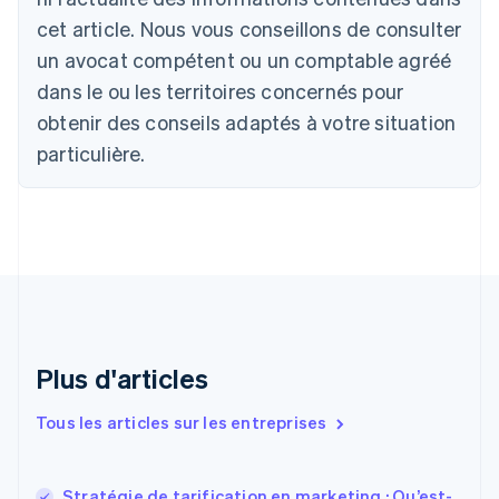
Nederlands
Français
Deutsch
English
Brésil
cet article. Nous vous conseillons de consulter
Português
English
un avocat compétent ou un comptable agréé
Bulgarie
dans le ou les territoires concernés pour
English
Canada
obtenir des conseils adaptés à votre situation
English
Français
particulière.
Chine continentale
简体中文
English
Chypre
English
Croatie
English
Italiano
Danemark
English
Émirats arabes unis
English
Plus d'articles
Espagne
Español
English
Tous les articles sur les entreprises
Estonie
English
États-Unis
Stratégie de tarification en marketing : Qu’est-