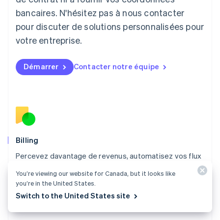
Deutsch
English
Lituanie
bancaires. N'hésitez pas à nous contacter
English
pour discuter de solutions personnalisées pour
Luxembourg
votre entreprise.
Français
Deutsch
English
Malaisie
English
简体中文
Démarrer
Contacter notre équipe
Malte
English
Mexique
Español
English
Norvège
English
Nouvelle-Zélande
English
Billing
Pays-Bas
Percevez davantage de revenus, automatisez vos flux
Nederlands
English
de gestion des revenus, et acceptez les paiements
Pologne
You’re viewing our website for Canada, but it looks like
English
dans le monde entier.
you’re in the United States.
Portugal
Switch to the United States site
Découvrir Billing
Português
English
RAS de Hong Kong, Chine