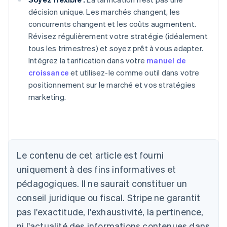
décision unique. Les marchés changent, les
concurrents changent et les coûts augmentent.
Révisez régulièrement votre stratégie (idéalement
tous les trimestres) et soyez prêt à vous adapter.
Intégrez la tarification dans votre
manuel de
croissance
et utilisez-le comme outil dans votre
positionnement sur le marché et vos stratégies
marketing.
Le contenu de cet article est fourni
Allemagne
uniquement à des fins informatives et
Deutsch
English
Australie
pédagogiques. Il ne saurait constituer un
English
conseil juridique ou fiscal. Stripe ne garantit
Autriche
Deutsch
English
pas l'exactitude, l'exhaustivité, la pertinence,
Belgique
ni l'actualité des informations contenues dans