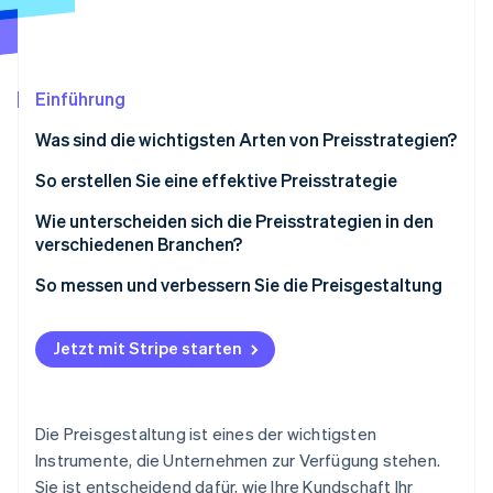
Betrugsprävention
Ecosystem
Atlas
Start-up-Gründung
Partner
Stripe App-Marktplatz
Climate
Einführung
CO₂-Entnahme
Was sind die wichtigsten Arten von Preisstrategien?
Identity
Online-Identitätsprüfung
Kostenbasierte Preisgestaltung
So erstellen Sie eine effektive Preisstrategie
Wertorientierte Preisgestaltung
Verstehen, welchen Wert Sie bieten
Wie unterscheiden sich die Preisstrategien in den
verschiedenen Branchen?
Wettbewerbsorientierte Preisgestaltung
Ihre Zielgruppe kennen
Physische Waren
So messen und verbessern Sie die Preisgestaltung
Stripe-Sessions 2026
Penetrationspreise
Die Konkurrenz analysieren
Erfahren Sie, wie Stripe Lösungen für die Wirts
Digitale Produkte und SaaS
Jetzt ansehen
Abschöpfungsstrategie
Kostenüberblick verschaffen
Jetzt mit Stripe starten
Dienstleistungen
Dynamische Preisgestaltung
Die Preisgestaltung an Ihr Geschäftsmodell
anpassen
Reisen, Gastronomie und andere dynamische
Premium-Preisgestaltung
Märkte
Die Preisgestaltung ist eines der wichtigsten
Die richtige Struktur wählen
Instrumente, die Unternehmen zur Verfügung stehen.
Sie ist entscheidend dafür, wie Ihre Kundschaft Ihr
Testen, lernen und anpassen