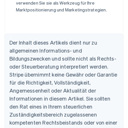
verwenden Sie sie als Werkzeug für Ihre
Marktpositionierung und Marketingstrategien.
Der Inhalt dieses Artikels dient nur zu
allgemeinen Informations- und
Bildungszwecken und sollte nicht als Rechts-
Australien
oder Steuerberatung interpretiert werden.
English
Belgien
Stripe übernimmt keine Gewähr oder Garantie
Nederlands
Français
Deutsch
English
für die Richtigkeit, Vollständigkeit,
Brasilien
Português
English
Angemessenheit oder Aktualität der
Bulgarien
Informationen in diesem Artikel. Sie sollten
English
Dänemark
den Rat eines in Ihrem steuerlichen
English
Zuständigkeitsbereich zugelassenen
Deutschland
kompetenten Rechtsbeistands oder von einer
Deutsch
English