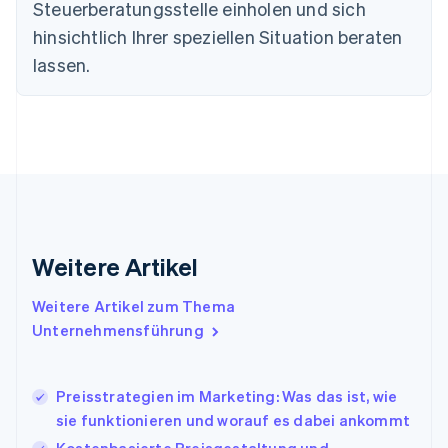
Estland
Steuerberatungsstelle einholen und sich
English
hinsichtlich Ihrer speziellen Situation beraten
Festlandchina
lassen.
简体中文
English
Finnland
English
Svenska
Frankreich
Français
English
Gibraltar
English
Griechenland
English
Indien
Weitere Artikel
English
Irland
Weitere Artikel zum Thema
English
Italien
Unternehmensführung
Italiano
English
Japan
日本語
English
Preisstrategien im Marketing: Was das ist, wie
Kanada
sie funktionieren und worauf es dabei ankommt
English
Français