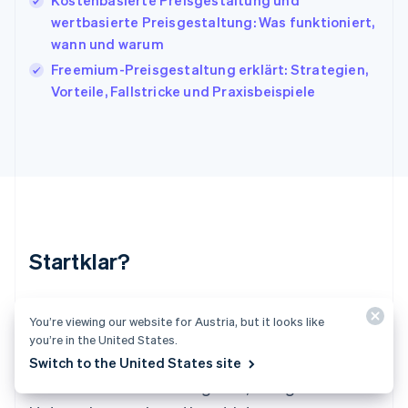
Kostenbasierte Preisgestaltung und
Kroatien
English
Italiano
wertbasierte Preisgestaltung: Was funktioniert,
Lettland
wann und warum
English
Freemium-Preisgestaltung erklärt: Strategien,
Liechtenstein
Vorteile, Fallstricke und Praxisbeispiele
Deutsch
English
Litauen
English
Luxemburg
Français
Deutsch
English
Malaysia
English
简体中文
Malta
English
Startklar?
Mexiko
Español
English
Neuseeland
Erstellen Sie direkt ein Konto und beginnen Sie
English
You’re viewing our website for Austria, but it looks like
mit dem Akzeptieren von Zahlungen. Unser
Niederlande
you’re in the United States.
Nederlands
English
Sales-Team berät Sie gerne und gestaltet für
Switch to the United States site
Norwegen
Sie ein individuelles Angebot, das ganz auf Ihr
English