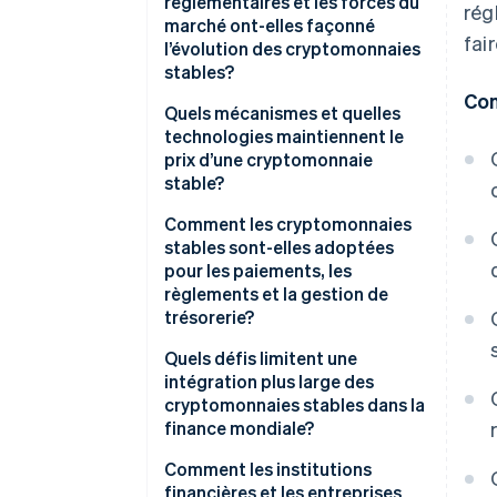
réglementaires et les forces du
rég
marché ont-elles façonné
fai
l’évolution des cryptomonnaies
stables?
Con
Quels mécanismes et quelles
technologies maintiennent le
prix d’une cryptomonnaie
stable?
Cryptomonnaies stables
Comment les cryptomonnaies
adossées à des monnaies
stables sont-elles adoptées
fiduciaires
pour les paiements, les
règlements et la gestion de
Cryptomonnaies stables
trésorerie?
adossées à des cryptomonnaies
Quels défis limitent une
Cryptomonnaies stables
intégration plus large des
algorithmiques
cryptomonnaies stables dans la
finance mondiale?
Modèles hybrides
Comment les institutions
financières et les entreprises