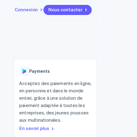
Connexion
Nous contacter
Ressources
Écosystème
Contact
t places de
Plus
Intégrations d'applications
Partenaires
Nous contacter
Product roadmap
ssions
Exemples de code
Stripe App Marketplace
Devenir partenaire
Découvrez ce qui vous attend
Blog des développeurs
r les
rs
État des API
Radar
Prévention de la fraude
Payments
Atlas
tif
Constitution d'une entreprise
Acceptez des paiements en ligne,
en personne et dans le monde
Climate
Élimination du carbone
entier, grâce à une solution de
paiement adaptée à toutes les
Identity
Vérification de l'identité
entreprises, des jeunes pousses
aux multinationales.
En savoir plus