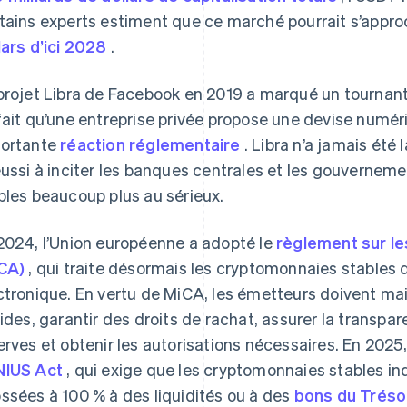
tains experts estiment que ce marché pourrait s’appr
lars d’ici 2028
.
projet Libra de Facebook en 2019 a marqué un tournant
fait qu’une entreprise privée propose une devise numé
ortante
réaction réglementaire
. Libra n’a jamais été
éussi à inciter les banques centrales et les gouvernem
bles beaucoup plus au sérieux.
2024, l’Union européenne a adopté le
règlement sur le
iCA)
, qui traite désormais les cryptomonnaies stabl
ctronique. En vertu de MiCA, les émetteurs doivent ma
uides, garantir des droits de rachat, assurer la transp
erves et obtenir les autorisations nécessaires. En 2025, 
NIUS Act
, qui exige que les cryptomonnaies stables ind
ssées à 100 % à des liquidités ou à des
bons du Trés