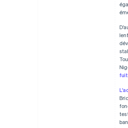
éga
éme
D’a
len
dév
sta
Tou
Nig
fui
L’a
Bri
fon
tes
ban