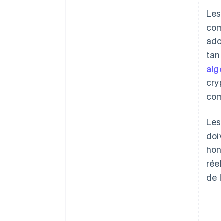
Les
com
ado
tan
alg
cry
com
Les
doi
hon
rée
de 