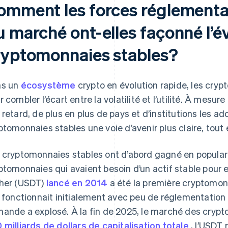
omment les forces réglementair
u marché ont-elles façonné l’é
ryptomonnaies stables?
ns un
écosystème
crypto en évolution rapide, les cr
r combler l’écart entre la volatilité et l’utilité. À mesu
 retard, de plus en plus de pays et d’institutions les ad
ptomonnaies stables une voie d’avenir plus claire, tou
 cryptomonnaies stables ont d’abord gagné en popular
ptomonnaies qui avaient besoin d’un actif stable pour en
her (USDT)
lancé en 2014
a été la première cryptomon
e fonctionnait initialement avec peu de réglementation
ande a explosé. À la fin de 2025, le marché des cryp
 milliards de dollars de capitalisation totale
, l’USDT