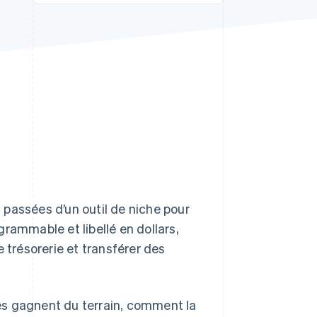
Stripe Sessions 2026
Découvrez comment
Stripe construit
l’infrastructure
économique pour l’IA.
Regarder
passées d’un outil de niche pour
rammable et libellé en dollars,
e trésorerie et transférer des
es gagnent du terrain, comment la