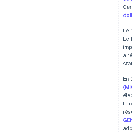
Cer
dol
Le 
Le 
imp
a r
sta
En 
(M
éle
liq
rés
GE
ado