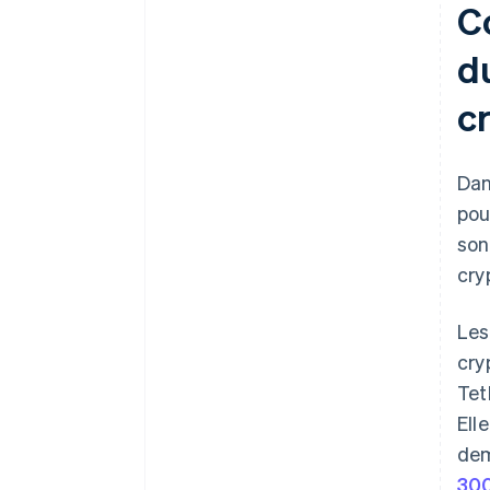
C
d
c
Da
pou
son
cry
Les
cry
Tet
Ell
dem
300