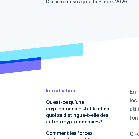
Authorization Boost
Dernière mise à jour le 3 mars 2026
Optimisation des acceptations
Link
Paiements accélérés
Introduction
En 
les
Qu’est-ce qu’une
cryptomonnaie stable et en
uti
quoi se distingue-t-elle des
fon
autres cryptomonnaies?
Comment les forces
Ci-