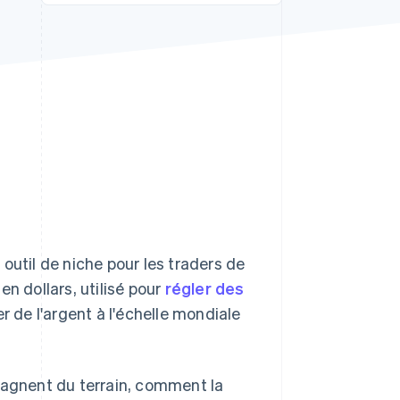
Stripe Sessions 2026
Découvrez comment
Stripe construit
l’infrastructure
économique de l’IA.
Regarder la vidéo
outil de niche pour les traders de
n dollars, utilisé pour
régler des
er de l'argent à l'échelle mondiale
gagnent du terrain, comment la