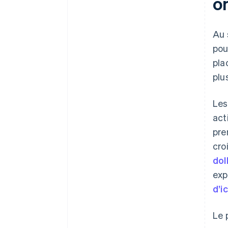
on
Au 
pou
pla
plu
Les
act
pre
cro
dol
exp
d’i
Le 