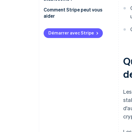
Comment Stripe peut vous
aider
Démarrer avec Stripe
Qu
d
Le
sta
d'a
cry
Les