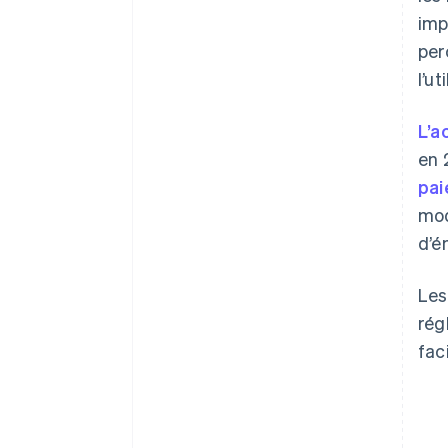
imp
per
l’u
L’a
en 
pa
mod
d’é
Les
rég
faci