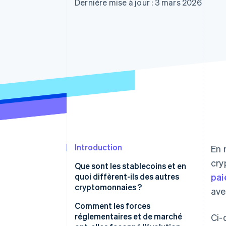
Authorization Boost
Dernière mise à jour : 3 mars 2026
Acceptation optimisée
Link
Paiements accélérés
Financial Connections
Comptes financiers associés
Introduction
En 
cry
Que sont les stablecoins et en
quoi diffèrent-ils des autres
pa
cryptomonnaies ?
ave
Comment les forces
réglementaires et de marché
Ci-