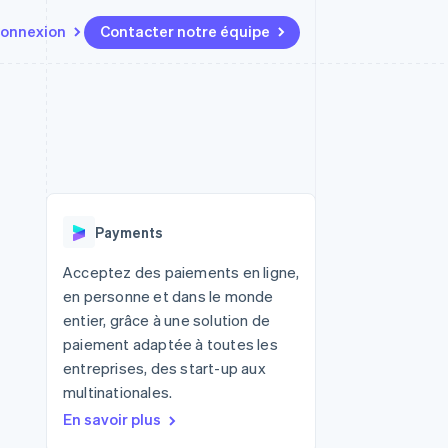
onnexion
Contacter notre équipe
Ressources
Écosystème
Contact
t marketplaces
Plus
Intégrations d'applications
Partenaires
Contacter notre équipe
Product roadmap
elle
Exemples de code
Stripe App Marketplace
Devenir partenaire
Découvrez les prochaines
r les
Blog des développeurs
évolutions
rs
État de l'API
 platforms
Radar
ciers intégrés
Payments
Prévention de la fraude
ratif
es et virtuelles
Atlas
Acceptez des paiements en ligne,
Constitution de start-up
en personne et dans le monde
Climate
entier, grâce à une solution de
Élimination du carbone
paiement adaptée à toutes les
Identity
entreprises, des start-up aux
Vérification de l'identité
multinationales.
En savoir plus