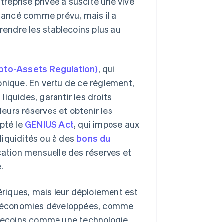
reprise privée a suscité une vive
é lancé comme prévu, mais il a
endre les stablecoins plus au
pto-Assets Regulation)
, qui
onique. En vertu de ce règlement,
iquides, garantir les droits
leurs réserves et obtenir les
opté le
GENIUS Act
, qui impose aux
 liquidités ou à des
bons du
ication mensuelle des réserves et
.
riques, mais leur déploiement est
Les économies développées, comme
ablecoins comme une technologie