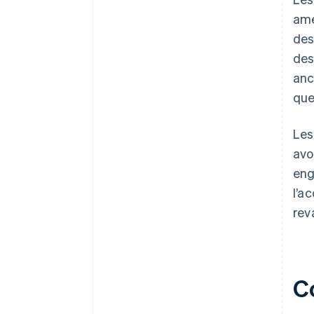
amé
des
des
anc
que
Les
avo
eng
l’a
rev
C