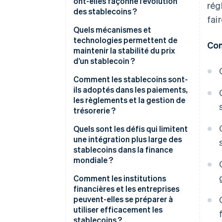
ont-elles façonné l’évolution
rég
des stablecoins ?
fai
Quels mécanismes et
technologies permettent de
Con
maintenir la stabilité du prix
d’un stablecoin ?
Monnaies adossées à des
Comment les stablecoins sont-
monnaies fiduciaires
ils adoptés dans les paiements,
les règlements et la gestion de
Monnaies adossées à des
trésorerie ?
cryptomonnaies
Quels sont les défis qui limitent
Monnaies algorithmiques
une intégration plus large des
stablecoins dans la finance
Designs hybrides
mondiale ?
Comment les institutions
financières et les entreprises
peuvent-elles se préparer à
utiliser efficacement les
stablecoins ?