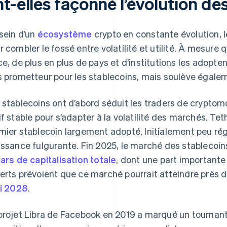
t-elles façonné l’évolution de
sein d’un
écosystème
crypto en constante évolution, 
r combler le fossé entre volatilité et utilité. À mesure
ce, de plus en plus de pays et d’institutions les adopten
s prometteur pour les stablecoins, mais soulève égale
 stablecoins ont d’abord séduit les traders de cryptom
if stable pour s’adapter à la volatilité des marchés. Te
mier stablecoin largement adopté. Initialement peu ré
issance fulgurante. Fin 2025, le marché des stablecoi
lars de capitalisation totale
, dont une part importante
erts prévoient que ce marché pourrait atteindre près 
ci 2028
.
projet Libra de Facebook en 2019 a marqué un tournant 