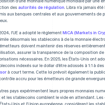
position d’une monnaie numérique mondiale par une ent
ction des
autorités de régulation
. Libra n’a jamais ét
mis aux banques centrales et aux gouvernements de pr
ieux.
2024, l’UE a adopté le règlement
MiCA (Markets in Cry
imile désormais les stablecoins à de la monnaie électr
 émetteurs doivent maintenir des réserves entièrement l
tilisation, assurer la transparence de la composition de 
orisations nécessaires. En 2025, les États-Unis ont ad
blecoins indexés sur le dollar d’être adossés à 1:1 à des
sor
à court terme. Cette loi prévoit également la publ
contrôle accru pour les émetteurs de grande envergure
utres pays expérimentent leurs propres monnaies numé
t et les stablecoins comblent le vide en attendant. 
 États-Unis et l’Union européenne, considèrent les st