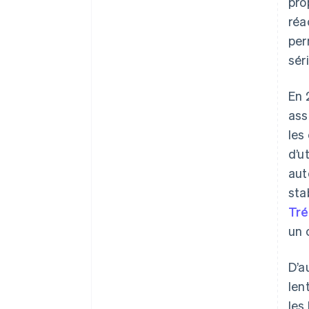
pro
réa
per
sér
En 
ass
les
d’u
aut
sta
Tré
un 
D’a
len
les