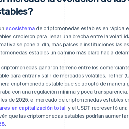
stables?
un
ecosistema
de criptomonedas estables en rápida e
ables crecieron para llenar una brecha entre la volatilid
mativa se pone al día, más países e instituciones las e
ptomonedas estables un camino más claro hacia delan
 criptomonedas ganaron terreno entre los comerciant
able para entrar y salir de mercados volátiles. Tether 
mera criptomoneda estable que se adoptó de manera g
raba con una regulación mínima y poca transparencia
ales de 2025, el mercado de criptomonedas estables c
ares en capitalización total
, y el USDT representó una
vén que las criptomonedas estables podrían aumentar
28
.