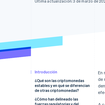
Authorization Boost
Última actualización: 3 de marzo de 20
Optimizaciones de aceptación
Link
Proceso de compra acelerado
Financial Connections
Datos de ctas. financieras
vinculadas
Introducción
En 
de 
¿Qué son las criptomonedas
estables y en qué se diferencian
den
de otras criptomonedas?
efe
¿Cómo han delineado las
fuerzas regulatorias y del
A c