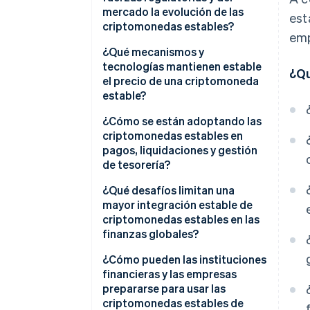
mercado la evolución de las
est
criptomonedas estables?
emp
¿Qué mecanismos y
tecnologías mantienen estable
¿Qu
el precio de una criptomoneda
estable?
Monedas respaldadas por fiat
¿Cómo se están adoptando las
criptomonedas estables en
Monedas con el respaldo de
pagos, liquidaciones y gestión
criptomonedas
de tesorería?
Monedas algorítmicas
¿Qué desafíos limitan una
mayor integración estable de
Diseños híbridos
criptomonedas estables en las
finanzas globales?
¿Cómo pueden las instituciones
financieras y las empresas
prepararse para usar las
criptomonedas estables de