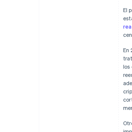
El 
est
rea
cen
En 
tra
los
ree
ade
cri
cor
men
Otr
imp