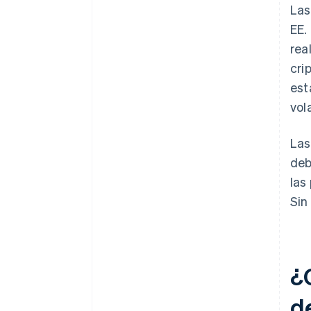
Las
EE.
rea
cri
est
vol
Las
deb
las
Sin
¿
d