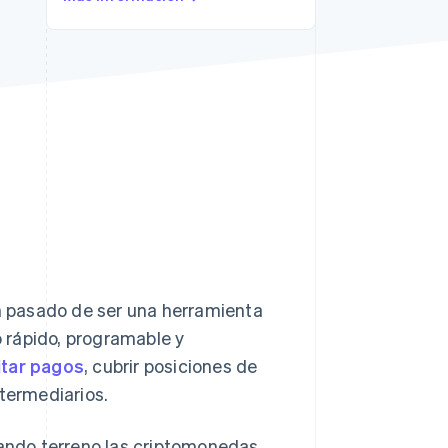
Sesiones de Stripe
2026
Descubre cómo Stripe
construye la
infraestructura
económica para la IA.
Mirar ahora
 pasado de ser una herramienta
 rápido, programable y
itar pagos
, cubrir posiciones de
ntermediarios.
ando terreno las criptomonedas