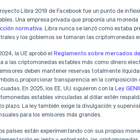
proyecto Libra 2019 de Facebook fue un punto de infle
ables. Una empresa privada que proponía una moneda d
cción normativa
. Libra nunca se lanzó como estaba pr
trales y los gobiernos se tomaran las criptomonedas e
2024, la UE aprobó el
Reglamento sobre mercados de 
ta a las criptomonedas estables más como dinero elect
 emisores deben mantener reservas totalmente líquidas
mbolso, proporcionar transparencia en la composición d
cuadas. En 2025, los EE. UU. siguieron con la
Ley GENI
ptomonedas estables vinculadas al dólar estén respald
to plazo. La ley también exige la divulgación y supervis
suales para los emisores más grandes.
os países están experimentando con sus propias moned
lementación es lenta y, entretanto, las criptomonedas 