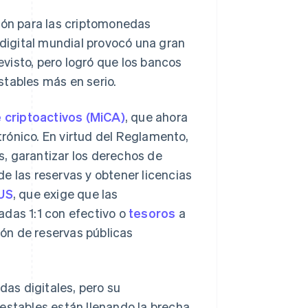
xión para las criptomonedas
igital mundial provocó una gran
evisto, pero logró que los bancos
stables más en serio.
criptoactivos (MiCA)
, que ahora
rónico. En virtud del Reglamento,
, garantizar los derechos de
e las reservas y obtener licencias
US
, que exige que las
adas 1:1 con efectivo o
tesoros
a
ión de reservas públicas
as digitales, pero su
estables están llenando la brecha.