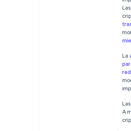
Las
cri
tra
mon
mie
La
par
red
mod
imp
Las
A m
cri