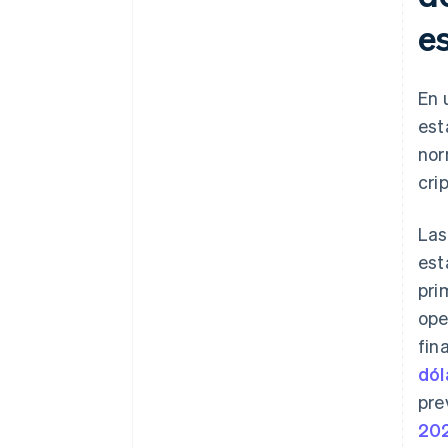
e
En 
est
nor
cri
Las
est
pri
ope
fin
dól
pre
20