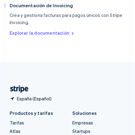
Documentación de Invoicing
Reino Unido
English
Crea y gestiona facturas para pagos únicos con Stripe
República Checa
Invoicing.
English
Rumanía
Explorar la documentación
English
Singapur
English
简体中文
Suecia
Svenska
English
Suiza
Deutsch
Français
Italiano
English
Tailandia
ไทย
English
España (Español)
Productos y tarifas
Soluciones
Tarifas
Empresas
Atlas
Startups