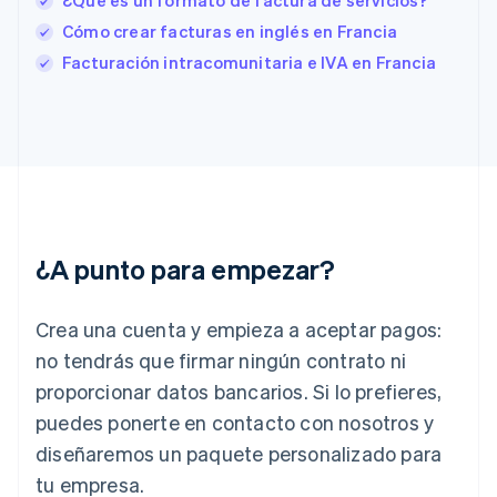
¿Qué es un formato de factura de servicios?
Finlandia
Cómo crear facturas en inglés en Francia
English
Svenska
Facturación intracomunitaria e IVA en Francia
Francia
Français
English
Gibraltar
English
Grecia
English
Hungría
English
India
¿A punto para empezar?
English
Irlanda
English
Crea una cuenta y empieza a aceptar pagos:
Italia
no tendrás que firmar ningún contrato ni
Italiano
English
Japón
proporcionar datos bancarios. Si lo prefieres,
日本語
English
puedes ponerte en contacto con nosotros y
Letonia
diseñaremos un paquete personalizado para
English
Liechtenstein
tu empresa.
Deutsch
English