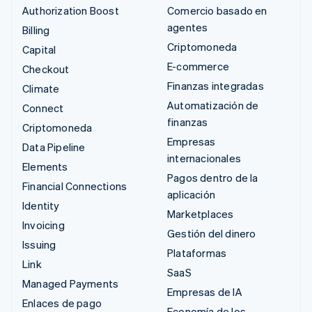
Authorization Boost
Comercio basado en
agentes
Billing
Criptomoneda
Capital
E-commerce
Checkout
Finanzas integradas
Climate
Automatización de
Connect
finanzas
Criptomoneda
Empresas
Data Pipeline
internacionales
Elements
Pagos dentro de la
Financial Connections
aplicación
Identity
Marketplaces
Invoicing
Gestión del dinero
Issuing
Plataformas
Link
SaaS
Managed Payments
Empresas de IA
Enlaces de pago
Economía de los