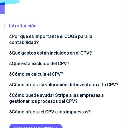
Sector público
Radar
Comercio minorista
Prevención de fraude
Atlas
Introducción
Constitución de una startup
Ecosystem
Climate
¿Por qué es importante el COGS para la
Eliminación de dióxido de carbono
Socios
contabilidad?
Stripe App Marketplace
Identity
¿Qué gastos están incluidos en el CPV?
Verificación de identidad en línea
¿Qué está excluido del CPV?
Costes administrativos
¿Cómo se calcula el CPV?
Gastos de marketing
Ejemplo de cálculo
¿Cómo afecta la valoración del inventario a tu CPV?
Stripe Sessions 2026
Descubre cómo Stripe está construyendo la infraestructu
Gastos generales de la empresa
LIFO
¿Cómo puede ayudar Stripe a las empresas a
para la IA.
gestionar los procesos del CPV?
Ver ahora
Costes de distribución
FIFO
¿Cómo afecta el CPV a los impuestos?
Investigación y desarrollo (I+D)
WAC (en inglés)
Otros gastos indirectos