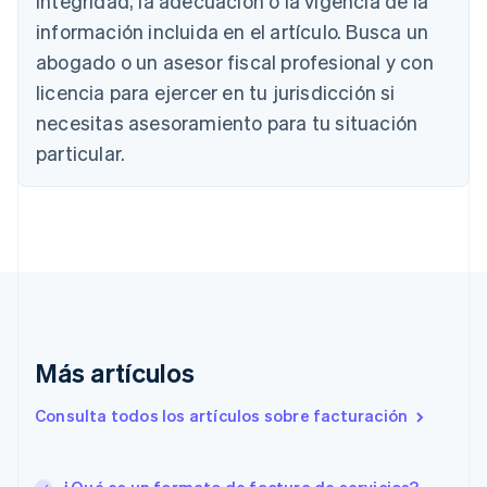
integridad, la adecuación o la vigencia de la
Canadá
información incluida en el artículo. Busca un
English
Français
abogado o un asesor fiscal profesional y con
China continental
简体中文
English
licencia para ejercer en tu jurisdicción si
Chipre
necesitas asesoramiento para tu situación
English
Croacia
particular.
English
Italiano
Dinamarca
English
Emiratos Árabes Unidos
English
Eslovaquia
English
Eslovenia
English
Italiano
Más artículos
España
Español
English
Consulta todos los artículos sobre facturación
Estados Unidos
English
Español
简体中文
Estonia
English