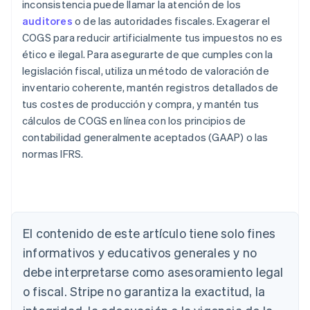
inconsistencia puede llamar la atención de los
auditores
o de las autoridades fiscales. Exagerar el
COGS para reducir artificialmente tus impuestos no es
ético e ilegal. Para asegurarte de que cumples con la
legislación fiscal, utiliza un método de valoración de
inventario coherente, mantén registros detallados de
tus costes de producción y compra, y mantén tus
cálculos de COGS en línea con los principios de
contabilidad generalmente aceptados (GAAP) o las
normas IFRS.
Alemania
Deutsch
English
Australia
English
Austria
Deutsch
English
El contenido de este artículo tiene solo fines
Bélgica
informativos y educativos generales y no
Nederlands
Français
Deutsch
English
Brasil
debe interpretarse como asesoramiento legal
Português
English
o fiscal. Stripe no garantiza la exactitud, la
Bulgaria
English