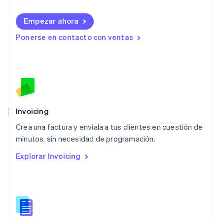
Lituania
English
Empezar ahora
Luxemburgo
Ponerse en contacto con ventas
Français
Deutsch
English
Malasia
English
简体中文
Malta
English
México
Español
English
Noruega
Invoicing
English
Crea una factura y envíala a tus clientes en cuestión de
Nueva Zelanda
English
minutos, sin necesidad de programación.
Países Bajos
Explorar Invoicing
Nederlands
English
Polonia
English
Portugal
Português
English
RAE de Hong Kong, China
English
简体中文