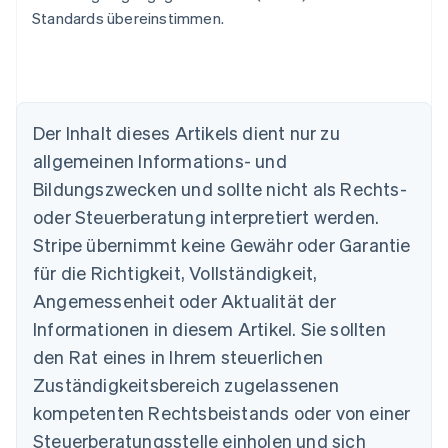
Standards übereinstimmen.
Australien
English
Der Inhalt dieses Artikels dient nur zu
Belgien
allgemeinen Informations- und
Nederlands
Français
Deutsch
English
Brasilien
Bildungszwecken und sollte nicht als Rechts-
Português
English
oder Steuerberatung interpretiert werden.
Bulgarien
English
Stripe übernimmt keine Gewähr oder Garantie
Dänemark
für die Richtigkeit, Vollständigkeit,
English
Deutschland
Angemessenheit oder Aktualität der
Deutsch
English
Informationen in diesem Artikel. Sie sollten
Estland
den Rat eines in Ihrem steuerlichen
English
Festlandchina
Zuständigkeitsbereich zugelassenen
简体中文
English
kompetenten Rechtsbeistands oder von einer
Finnland
Steuerberatungsstelle einholen und sich
English
Svenska