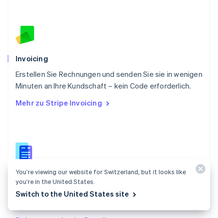
Rumänien
English
Schweden
Svenska
English
Schweiz
Deutsch
Français
Italiano
English
Invoicing
Singapur
English
简体中文
Erstellen Sie Rechnungen und senden Sie sie in wenigen
Slowakei
Minuten an Ihre Kundschaft – kein Code erforderlich.
English
Mehr zu Stripe Invoicing
Slowenien
English
Italiano
Sonderverwaltungsregion Hongkong,
China
English
简体中文
Spanien
Español
English
You’re viewing our website for Switzerland, but it looks like
Dokumentation zu Invoicing
Thailand
you’re in the United States.
ไทย
English
Erstellen und verwalten Sie Rechnungen für einmalige
Switch to the United States site
Tschechische Republik
Zahlungen mit Stripe Invoicing.
English
Ungarn