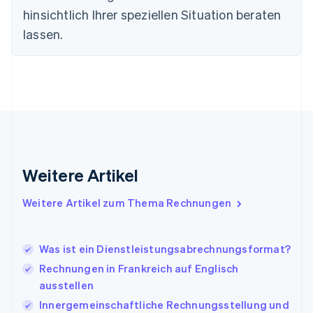
Frankreich
hinsichtlich Ihrer speziellen Situation beraten
Français
English
lassen.
Gibraltar
English
Griechenland
English
Indien
English
Irland
English
Italien
Italiano
English
Weitere Artikel
Japan
日本語
English
Weitere Artikel zum Thema Rechnungen
Kanada
English
Français
Kroatien
Was ist ein Dienstleistungsabrechnungsformat?
English
Italiano
Lettland
Rechnungen in Frankreich auf Englisch
English
ausstellen
Liechtenstein
Innergemeinschaftliche Rechnungsstellung und
Deutsch
English