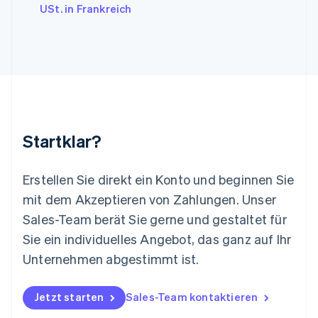
Litauen
USt. in Frankreich
English
Luxemburg
Français
Deutsch
English
Malaysia
English
简体中文
Malta
English
Mexiko
Startklar?
Español
English
Neuseeland
English
Erstellen Sie direkt ein Konto und beginnen Sie
Niederlande
mit dem Akzeptieren von Zahlungen. Unser
Nederlands
English
Norwegen
Sales-Team berät Sie gerne und gestaltet für
English
Sie ein individuelles Angebot, das ganz auf Ihr
Österreich
Deutsch
English
Unternehmen abgestimmt ist.
Polen
English
Portugal
Jetzt starten
Sales-Team kontaktieren
Português
English