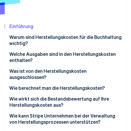
Betrugsprävention
Ecosystem
Atlas
Start-up-Gründung
Partner
Stripe App-Marktplatz
Climate
Einführung
CO₂-Entnahme
Warum sind Herstellungskosten für die Buchhaltung
Identity
wichtig?
Online-Identitätsprüfung
Welche Ausgaben sind in den Herstellungskosten
enthalten?
Was ist von den Herstellungskosten
ausgeschlossen?
Stripe-Sessions 2026
Erfahren Sie, wie Stripe Lösungen für die Wirtschaft
Verwaltungskosten
Wie berechnet man die Herstellungskosten?
Jetzt ansehen
Ausgaben für Marketing
Beispielrechnung
Wie wirkt sich die Bestandsbewertung auf Ihre
Herstellungskosten aus?
Allgemeine Betriebskosten
LIFO
Wie kann Stripe Unternehmen bei der Verwaltung
Vertriebskosten
von Herstellungsprozessen unterstützen?
FIFO