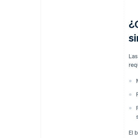
¿C
s
Las
req
El 