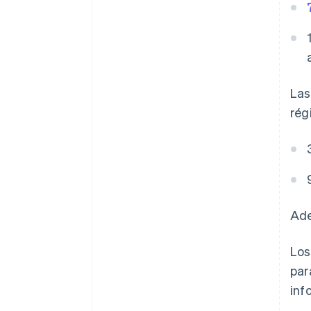
Las
rég
Ade
Los
par
inf