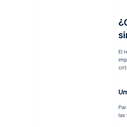
¿
s
El 
imp
cri
Um
Par
las