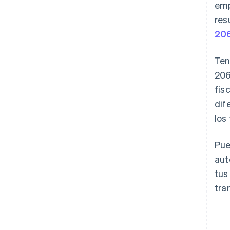
emp
res
20
Ten
206
fis
dif
los
Pue
au
tus
tra