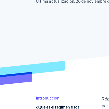
Authorization Boost
Data Pipeline
Última actualización: 26 de noviembre 
Optimizaciones de aceptación
Sincronización de d
Link
Proceso de compra acelerado
Financial Connections
Datos de ctas. financieras
vinculadas
Introducción
Rég
par
¿Qué es el régimen fiscal