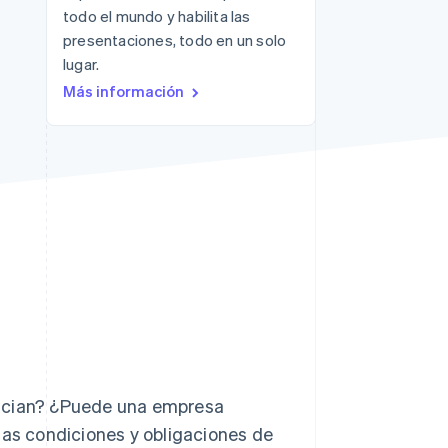
todo el mundo y habilita las
presentaciones, todo en un solo
lugar.
Más información
Stripe Sessions 2026
Descubre cómo Stripe
está construyendo la
infraestructura
económica para la IA.
Ver ahora
encian? ¿Puede una empresa
las condiciones y obligaciones de