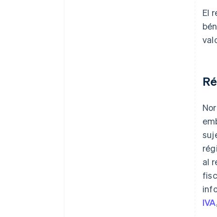
El 
bén
val
Ré
Nor
emb
suj
rég
al 
fis
inf
IVA