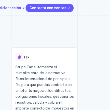
niciar sesión
Contacta con ventas
Recursos
Ecosystem
Contacto
 marketplaces
Más
Integraciones de aplicaciones
Socios
Contacta con ventas
Product roadmap
ento
Muestras de código
Stripe App Marketplace
Conviértete en socio
Descubre lo que viene
ataformas
Blog de desarrolladores
 platforms
Estado de la API
Radar
ncieros
Prevención de fraude
Tax
Atlas
s y virtuales
Constitución de una startup
ro
Stripe Tax automatiza el
es
cumplimiento de la normativa
Climate
Eliminación de dióxido de
fiscal internacional de principio a
carbono
fin, para que puedas centrarte en
Identity
ampliar tu negocio. Identifica tus
Verificación de identidad en
obligaciones fiscales, gestiona los
línea
registros, calcula y cobra el
importe correcto de impuestos en