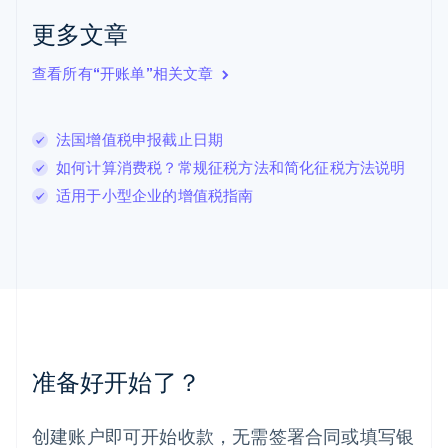
克罗地亚
English
Italiano
更多文章
拉脱维亚
English
查看所有“开账单”相关文章
立陶宛
English
列支敦士登
法国增值税申报截止日期
Deutsch
English
卢森堡
如何计算消费税？常规征税方法和简化征税方法说明
Français
Deutsch
English
适用于小型企业的增值税指南
罗马尼亚
English
马尔他
English
马来西亚
English
简体中文
美国
English
Español
简体中文
墨西哥
准备好开始了？
Español
English
挪威
English
创建账户即可开始收款，无需签署合同或填写银