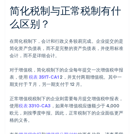
简化税制与正常税制有什
么区别？
在简化税制下，会计和行政义务较易完成。企业提交的是
简化资产负债表，而不是完整的资产负债表，并使用标准
会计，而不是详细会计。
对于增值税，简化税制下的企业每年提交一次增值税申报
阿联酋
表，使用
税表 3517-CA1
2，并支付两期增值税。其中一
English
期支付于 7 月，另一期支付于 12 月。
爱尔兰
English
爱沙尼亚
正常增值税税制下的企业则需要每月提交增值税申报表，
English
使用
税表 3310-CA3
，如果年增值税应缴额少于 4,000
奥地利
欧元，则按季度申报。因此，正常税制下的企业面临更严
Deutsch
English
格的义务。
澳大利亚
English