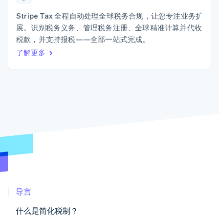
Authorization
Stripe Sigma
产品路线图
SaaS
Boost
自定义报告
Sessions 年度大会
Stripe Tax 全程自动处理全球税务合规，让您专注业务扩
支付成功率优
Data Pipeline
招聘
展。识别税务义务、管理税务注册、全球精准计算并代收
化
数据同步
资讯中心
Link
资源
税款，并支持报税——全部一站式完成。
Stripe Press
加速结账
按行业
了解更多
应用集成
AI 企业
代码示例
创作者经济
开发者博客
联系
游戏
API 状态
更多
酒店、旅游与休闲
联系销售
Product roadmap
保险
成为合作伙伴
了解未来规划
媒体与娱乐
非营利组织
Radar
专业服务
欺诈防范
公共部门
Atlas
零售
初创企业注册
Climate
碳移除
生态系统
导言
合作伙伴
什么是简化税制？
Stripe App Marketplace