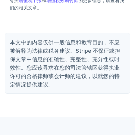
巴西
有关
增值税申报
和
增值税分期付款
的更多信息，请查看我
Português
English
们的相关文章。
保加利亚
English
比利时
Nederlands
Français
Deutsch
English
波兰
本文中的内容仅供一般信息和教育目的，不应
English
丹麦
被解释为法律或税务建议。Stripe 不保证或担
English
保文章中信息的准确性、完整性、充分性或时
德国
效性。您应该寻求在您的司法管辖区获得执业
Deutsch
English
法国
许可的合格律师或会计师的建议，以就您的特
Français
English
定情况提供建议。
芬兰
English
Svenska
荷兰
Nederlands
English
加拿大
English
Français
捷克
English