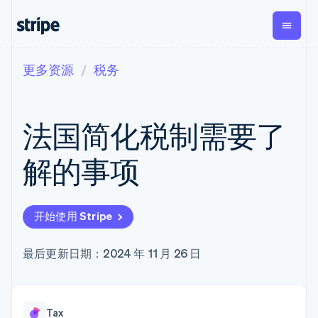
更多资源
税务
按企业阶段
文档
学习
支付
营收
资金管
平台
理
易市
大型企业
Stripe 文档
博客
Payments
Billing
初创企业
API 参考文档
客户案例
法国简化税制需要了
在线支付
经常性收入
Global
Conn
库与 SDK
指南
Payment links
Metronome
Payouts
Stripe Apps
按用量计费
平台
解的事项
无代码支付
Subscriptions
向第三
按应用场景
Checkout
方打款
支持
预构建支付界
订阅管理
Crypto
指南
智能体商务
面
Invoicing
钱包、
加密货币
获取支持
一次性或定期
Elements
开始使用 Stripe
稳定币
电子商务
接受线上付款
托管支持方案
灵活的 UI 组件
账单
发行和
嵌入式金融
实施预置结账流程
专业服务
Payment
Tax
发卡基
财务自动化
构建平台或交易市场
最后更新日期：2024 年 11 月 26 日
methods
销售税和增值
础设施
全球化企业
管理订阅
接入 125+ 种支
税自动化
应用内支付
提供按用量计费
付方式
Revenue
交易市场
发行稳定币支持的支付卡
Terminal
Recognition
公司
资金管理
通过智能体配置和管理服
线下支付
会计自动化
Tax
平台
务