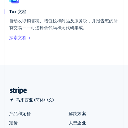
新西兰
English
Tax 文档
匈牙利
English
自动收取销售税、增值税和商品及服务税，并报告您的所
意大利
有交易——可选择低代码和无代码集成。
Italiano
English
印度
探索文档
English
英国
English
直布罗陀
English
中国内地
简体中文
English
中国香港特别行政区
English
简体中文
马来西亚 (简体中文)
产品和定价
解决方案
定价
大型企业