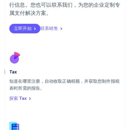
葡萄牙
行信息。您也可以联系我们，为您的企业定制专
Português
English
日本
属支付解决方案。
日本語
English
瑞典
立即开始
联系销售
Svenska
English
瑞士
Deutsch
Français
Italiano
English
塞浦路斯
English
斯洛伐克
English
斯洛文尼亚
Tax
English
Italiano
知道在哪里注册，自动收取正确税额，并获取您制作报税
泰国
ไทย
English
表时所需的报告。
希腊
探索 Tax
English
西班牙
Español
English
新加坡
English
简体中文