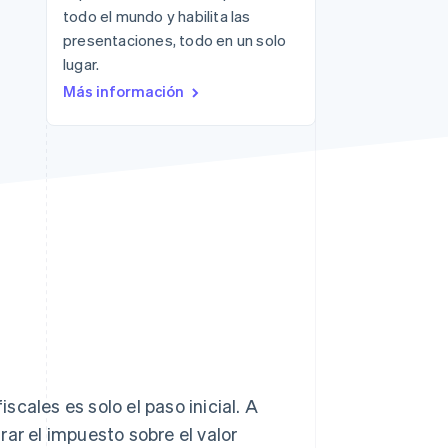
todo el mundo y habilita las
presentaciones, todo en un solo
lugar.
Más información
Stripe Sessions 2026
Descubre cómo Stripe
está construyendo la
infraestructura
económica para la IA.
Ver ahora
cales es solo el paso inicial. A
ar el impuesto sobre el valor