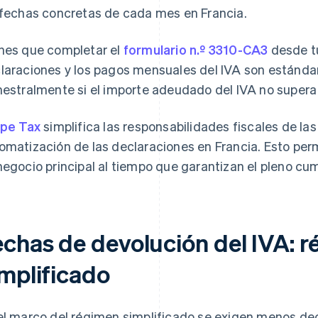
 fechas concretas de cada mes en Francia.
nes que completar el
formulario n.º 3310-CA3
desde tu
laraciones y los pagos mensuales del IVA son estándar
mestralmente si el importe adeudado del IVA no supera
ipe Tax
simplifica las responsabilidades fiscales de l
omatización de las declaraciones en Francia. Esto per
negocio principal al tiempo que garantizan el pleno cu
echas de devolución del IVA: 
implificado
el marco del régimen simplificado se exigen menos de