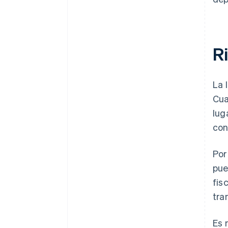
R
La 
Cua
lug
con
Por
pue
fis
tra
Es 