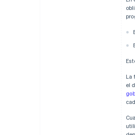
obl
pro
Est
La 
el 
gob
cad
Cua
uti
dep