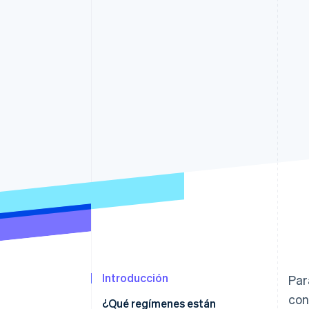
Authorization Boost
Data Pipeline
Optimizaciones de aceptación
Sincronización de d
Link
Proceso de compra acelerado
Financial Connections
Datos de ctas. financieras
vinculadas
Introducción
Par
con
¿Qué regímenes están