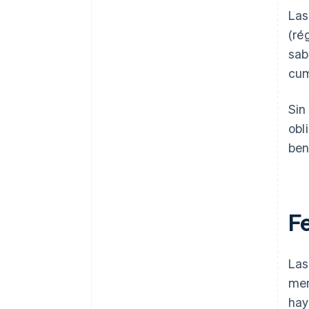
Las
(ré
sa
cum
Sin
obl
ben
F
Las
men
hay