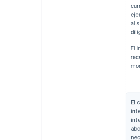
cum
eje
al 
dil
El 
rec
mon
El 
int
int
abo
nec