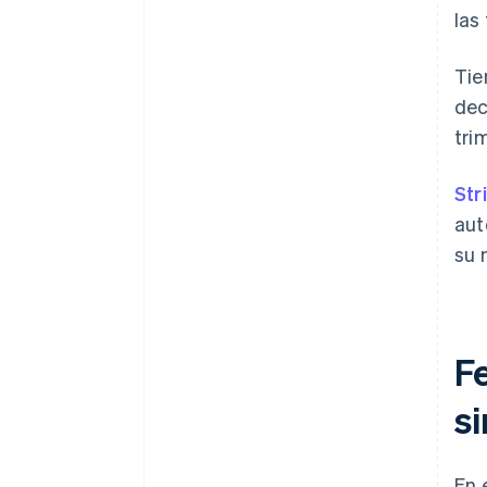
las
Tie
dec
tri
Str
aut
su 
F
s
En 