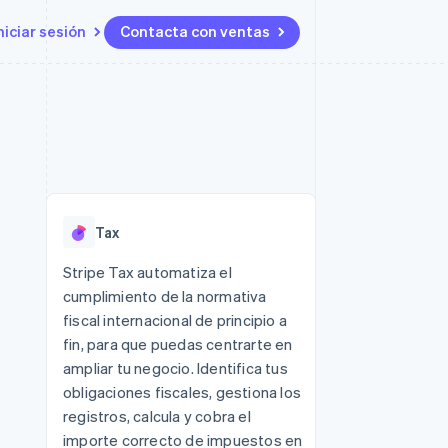
niciar sesión
Contacta con ventas
Recursos
Ecosystem
Contacto
 marketplaces
Más
Integraciones de aplicaciones
Socios
Contacta con ventas
Product roadmap
ento
Muestras de código
Stripe App Marketplace
Conviértete en socio
Descubre lo que viene
ataformas
Blog de desarrolladores
 platforms
Estado de la API
Radar
ncieros
Prevención de fraude
Tax
Atlas
s y virtuales
Constitución de una startup
ro
Stripe Tax automatiza el
es
cumplimiento de la normativa
Climate
Eliminación de dióxido de
fiscal internacional de principio a
carbono
fin, para que puedas centrarte en
Identity
ampliar tu negocio. Identifica tus
Verificación de identidad en
obligaciones fiscales, gestiona los
línea
registros, calcula y cobra el
importe correcto de impuestos en