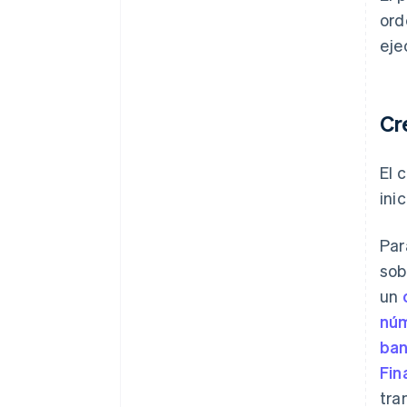
ord
eje
Cr
El 
ini
Par
sob
un
núm
ban
Fin
tra