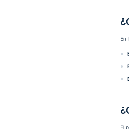
¿
En 
¿
El 