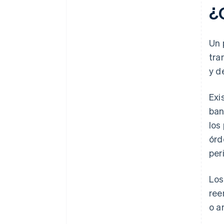
¿
Un 
tra
y d
Exi
ban
los
órd
per
Los
ree
o a