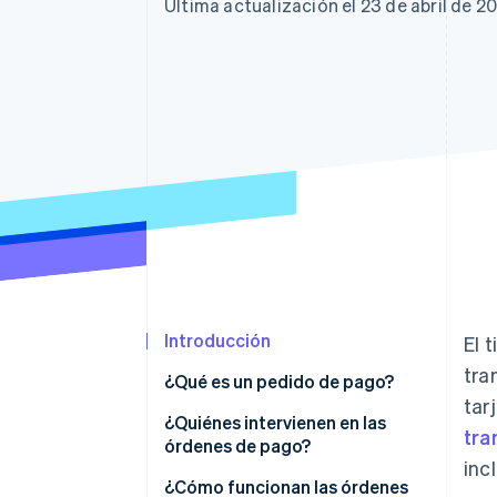
Authorization Boost
Data Pipeline
Última actualización el 23 de abril de 2
Optimizaciones de aceptación
Sincronización de d
Link
Proceso de compra acelerado
Financial Connections
Datos de ctas. financieras
vinculadas
Introducción
El 
tra
¿Qué es un pedido de pago?
tar
¿Quiénes intervienen en las
tra
órdenes de pago?
inc
¿Cómo funcionan las órdenes