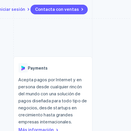
niciar sesión
Contacta con ventas
Recursos
Ecosystem
Contacto
 marketplaces
Más
Integraciones de aplicaciones
Socios
Contacta con ventas
Product roadmap
ento
Muestras de código
Stripe App Marketplace
Conviértete en socio
Descubre lo que viene
ataformas
Blog de desarrolladores
 platforms
Estado de la API
Radar
ncieros
Prevención de fraude
Payments
Atlas
s y virtuales
Constitución de una startup
ro
Acepta pagos por Internet y en
es
persona desde cualquier rincón
Climate
Eliminación de dióxido de
del mundo con una solución de
carbono
pagos diseñada para todo tipo de
Identity
negocios, desde startups en
Verificación de identidad en
crecimiento hasta grandes
línea
empresas internacionales.
Más información