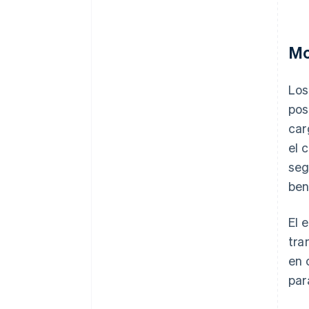
Mo
Los
pos
car
el 
seg
ben
El 
tra
en 
par