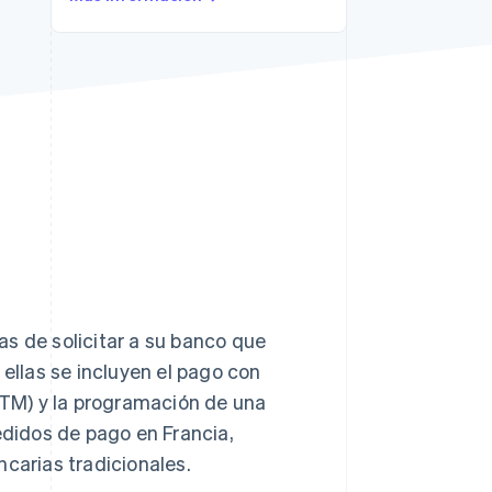
Stripe Sessions 2026
Descubre cómo Stripe
está construyendo la
infraestructura
económica para la IA.
Ver ahora
s de solicitar a su banco que
 ellas se incluyen el pago con
(ATM) y la programación de una
pedidos de pago en Francia,
ncarias tradicionales.