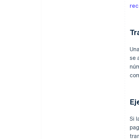
rec
Tr
Una
se 
núm
com
Ej
Si 
pag
tra