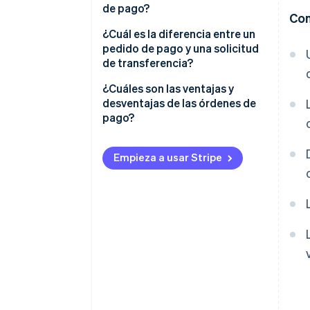
de pago?
Con
Crear el pedido
¿Cuál es la diferencia entre un
pedido de pago y una solicitud
Tramitar y validar el pedido
de transferencia?
Ejecutar el pedido
¿Cuáles son las ventajas y
desventajas de las órdenes de
Mostrar el pedido
pago?
Empieza a usar Stripe