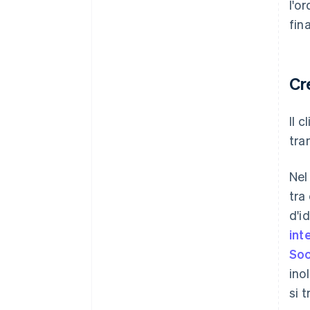
l'o
fin
Cr
Il c
tra
Nel
tra
d'i
int
Soc
ino
si 