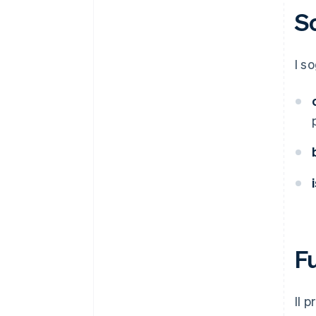
So
I s
F
Il 