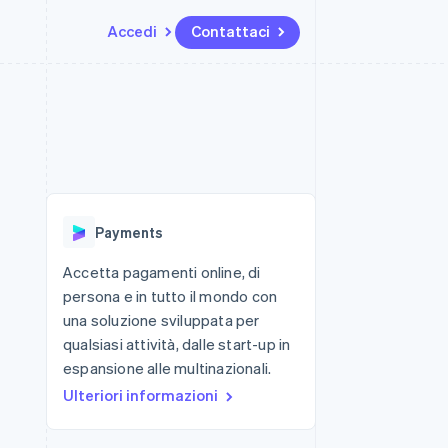
Accedi
Contattaci
Risorse
Ecosistema
Recapiti
me e marketplace
Altro
Integrazioni app
Partner
Contattaci
Product roadmap
ns
Esempi di codice
Stripe App Marketplace
Diventa nostro partner
Scopri cosa ti aspetta
 piattaforme
Blog per sviluppatori
 platforms
ibero
Stato dell'API
Radar
ari integrati
Prevenzione delle frodi
Payments
 fisiche
Atlas
Costituzione di start-up
Accetta pagamenti online, di
persona e in tutto il mondo con
Climate
Rimozione del carbonio
una soluzione sviluppata per
qualsiasi attività, dalle start-up in
Identity
Verifica online dell'identità
espansione alle multinazionali.
Ulteriori informazioni