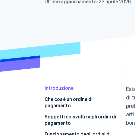
Ultimo aggiornamento: 23 aprile 2026
Link
Pagamento accelerato
Financial Connections
Conti finanziari collegati
Introduzione
Esi
di 
Che cos’è un ordine di
pagamento
pre
art
Soggetti coinvolti negli ordini di
boni
pagamento
Funzionamento degli ordini di