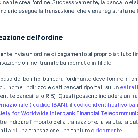
rdinante crea l'ordine. Successivamente, la banca lo elabor
anziario esegue la transazione, che viene registrata nel
eazione dell'ordine
liente invia un ordine di pagamento al proprio istituto fina
nsazione online, tramite bancomat o in filiale.
 caso dei bonifici bancari, l'ordinante deve fornire infor
 cui nome, indirizzo e dati bancari riportati su un
estrat
dentité bancaire, o RIB). Questi possono includere un
nu
ernazionale ( codice IBAN)
, il
codice identificativo banc
iety for Worldwide Interbank Financial Telecommuni
ltre indicare l'importo della transazione, la valuta, la d
tratta di una transazione una tantum o
ricorrente
.