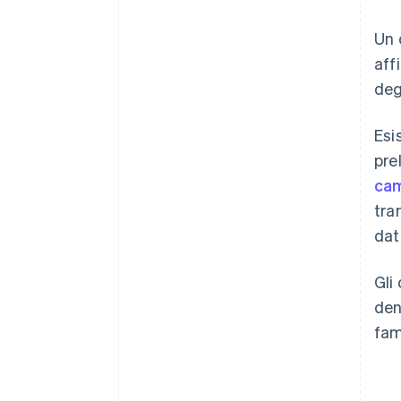
Un 
aff
deg
Esi
pre
cam
tra
dat
Gli
den
fam