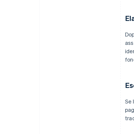
El
Dop
ass
ide
fon
Es
Se 
pag
tra