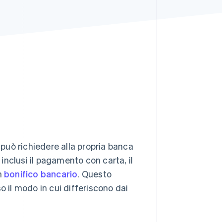
Stripe Sessions 2026
Scopri come Stripe sta
costruendo
l'infrastruttura
economica per l'IA.
Guarda ora
 può richiedere alla propria banca
 inclusi il pagamento con carta, il
n
bonifico bancario
. Questo
o il modo in cui differiscono dai