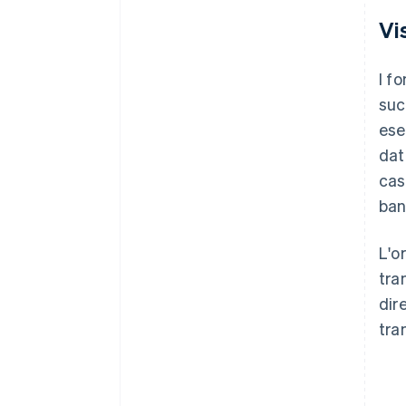
Vi
I f
suc
ese
dat
cas
ban
L'o
tra
dir
tra