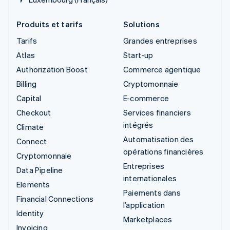
Produits et tarifs
Solutions
Tarifs
Grandes entreprises
Atlas
Start-up
Authorization Boost
Commerce agentique
Billing
Cryptomonnaie
Capital
E-commerce
Checkout
Services financiers
intégrés
Climate
Automatisation des
Connect
opérations financières
Cryptomonnaie
Entreprises
Data Pipeline
internationales
Elements
Paiements dans
Financial Connections
l’application
Identity
Marketplaces
Invoicing