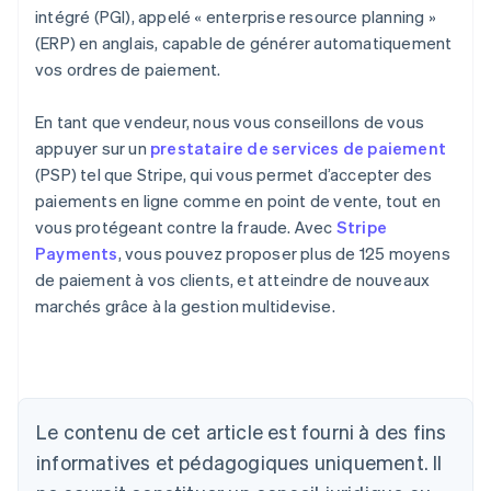
intégré (PGI), appelé « enterprise resource planning »
(ERP) en anglais, capable de générer automatiquement
vos ordres de paiement.
En tant que vendeur, nous vous conseillons de vous
appuyer sur un
prestataire de services de paiement
(PSP) tel que Stripe, qui vous permet d’accepter des
paiements en ligne comme en point de vente, tout en
vous protégeant contre la fraude. Avec
Stripe
Payments
, vous pouvez proposer plus de 125 moyens
de paiement à vos clients, et atteindre de nouveaux
marchés grâce à la gestion multidevise.
Allemagne
Deutsch
English
Australie
Le contenu de cet article est fourni à des fins
English
informatives et pédagogiques uniquement. Il
Autriche
Deutsch
English