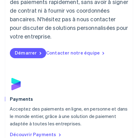
des paiements rapidement, sans avoir à signer
Liechtenstein
de contrat ni à fournir vos coordonnées
Deutsch
English
Lituanie
bancaires. N'hésitez pas à nous contacter
English
pour discuter de solutions personnalisées pour
Luxembourg
votre entreprise.
Français
Deutsch
English
Malaisie
English
简体中文
Démarrer
Contacter notre équipe
Malte
English
Mexique
Español
English
Norvège
English
Nouvelle-Zélande
English
Payments
Pays-Bas
Acceptez des paiements en ligne, en personne et dans
Nederlands
English
le monde entier, grâce à une solution de paiement
Pologne
English
adaptée à toutes les entreprises.
Portugal
Découvrir Payments
Português
English