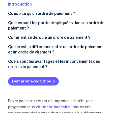
Découvrez les prochaines évolutions
Commerce en ligne
Introduction
Radar
Qu’est-ce qu’un ordre de paiement ?
Prévention de la fraude
Écosystème
Quelles sont les parties impliquées dans un ordre de
Atlas
paiement ?
Constitution de start-up
Partenaires
Climate
Stripe App Marketplace
Comment se déroule un ordre de paiement ?
Élimination du carbone
Création
Quelle est la différence entre un ordre de paiement
Identity
et un ordre de virement ?
Vérification de l'identité
Traitement et validation
Quels sont les avantages et les inconvénients des
Exécution
ordres de paiement ?
Affichage
Démarrer avec Stripe
Stripe Sessions 2026
Découvrez comment Stripe construit l’infrastructure écono
Regarder la vidéo
Payer par carte, retirer de l’argent au distributeur,
programmer un
virement bancaire
: toutes ces
actions sont des ordres de paiement, où le détenteur