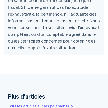
ne saurait constituer un conseil juridique ou
Belgique
fiscal. Stripe ne garantit pas l'exactitude,
Nederlands
Français
Deutsch
English
l'exhaustivité, la pertinence, ni l'actualité des
Brésil
Português
English
informations contenues dans cet article. Nous
Bulgarie
vous conseillons de solliciter l'avis d'un avocat
English
Canada
compétent ou d'un comptable agréé dans le
English
Français
ou les territoires concernés pour obtenir des
Chine continentale
conseils adaptés à votre situation.
简体中文
English
Chypre
English
Croatie
English
Italiano
Danemark
English
Émirats arabes unis
English
Espagne
Plus d'articles
Español
English
Estonie
Tous les articles sur les paiements
English