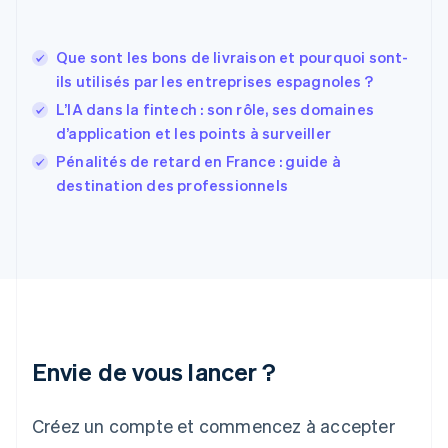
États-Unis
English
Español
简体中文
Que sont les bons de livraison et pourquoi sont-
Finlande
English
Svenska
ils utilisés par les entreprises espagnoles ?
France
L’IA dans la fintech : son rôle, ses domaines
Français
English
d’application et les points à surveiller
Gibraltar
English
Pénalités de retard en France : guide à
Grèce
destination des professionnels
English
Hongrie
English
Inde
English
Irlande
English
Italie
Italiano
English
Envie de vous lancer ?
Japon
日本語
English
Créez un compte et commencez à accepter
Lettonie
English