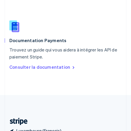
R.A.S. de Hong Kong, Chine
English
简体中文
République tchèque
English
Roumanie
English
Documentation Payments
Royaume-Uni
English
Trouvez un guide qui vous aidera à intégrer les API de
Singapour
paiement Stripe.
English
简体中文
Slovaquie
Consulter la documentation
English
Slovénie
English
Italiano
Suède
Svenska
English
Suisse
Deutsch
Français
Italiano
English
Thaïlande
ไทย
English
Luxembourg (Français)