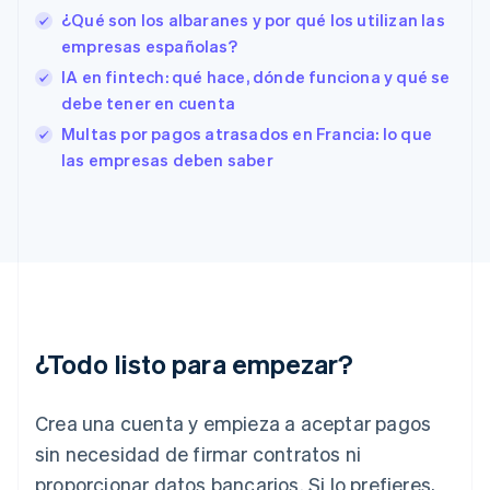
¿Qué son los albaranes y por qué los utilizan las
Estados Unidos
English
Español
简体中文
empresas españolas?
Estonia
IA en fintech: qué hace, dónde funciona y qué se
English
debe tener en cuenta
Finlandia
English
Svenska
Multas por pagos atrasados en Francia: lo que
Francia
las empresas deben saber
Français
English
Gibraltar
English
Grecia
English
Hungría
English
India
English
¿Todo listo para empezar?
Irlanda
English
Crea una cuenta y empieza a aceptar pagos
Italia
Italiano
English
sin necesidad de firmar contratos ni
Japón
proporcionar datos bancarios. Si lo prefieres,
日本語
English