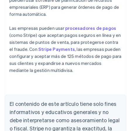
pueden usar software de planificación de recursos
empresariales (ERP) para generar órdenes de pago de
forma automática.
Las empresas pueden usar
procesadores de pagos
(como Stripe) que aceptan pagos seguros en línea y en
sistemas de puntos de venta, para protegerse contra
el fraude. Con
Stripe Payments
, las empresas pueden
configurar y aceptar más de 125 métodos de pago para
sus clientes y expandirse a nuevos mercados
mediante la gestión multidivisa.
Alemania
Deutsch
English
Australia
El contenido de este artículo tiene solo fines
English
informativos y educativos generales y no
Austria
debe interpretarse como asesoramiento legal
Deutsch
English
Bélgica
o fiscal. Stripe no garantiza la exactitud, la
Nederlands
Français
Deutsch
English