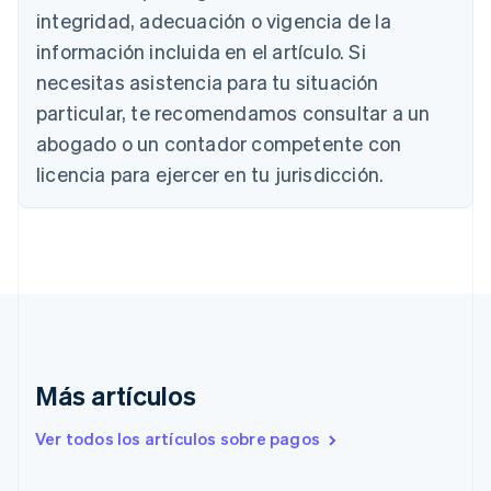
integridad, adecuación o vigencia de la
Brasil
Português
English
información incluida en el artículo. Si
Bulgaria
necesitas asistencia para tu situación
English
Canadá
particular, te recomendamos consultar a un
English
Français
abogado o un contador competente con
China continental
licencia para ejercer en tu jurisdicción.
简体中文
English
Chipre
English
Croacia
English
Italiano
Dinamarca
English
Emiratos Árabes Unidos
English
Eslovaquia
Más artículos
English
Eslovenia
Ver todos los artículos sobre pagos
English
Italiano
España
Español
English