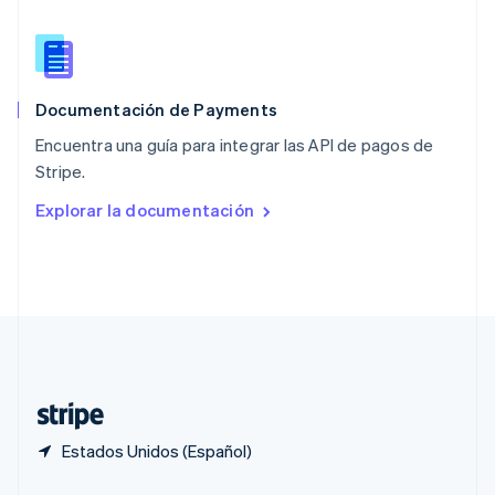
Portugal
Português
English
RAE de Hong Kong, China
English
简体中文
Documentación de Payments
Reino Unido
English
Encuentra una guía para integrar las API de pagos de
República Checa
Stripe.
English
Rumania
Explorar la documentación
English
Singapur
English
简体中文
Suecia
Svenska
English
Suiza
Deutsch
Français
Italiano
English
Tailandia
ไทย
English
Estados Unidos (Español)