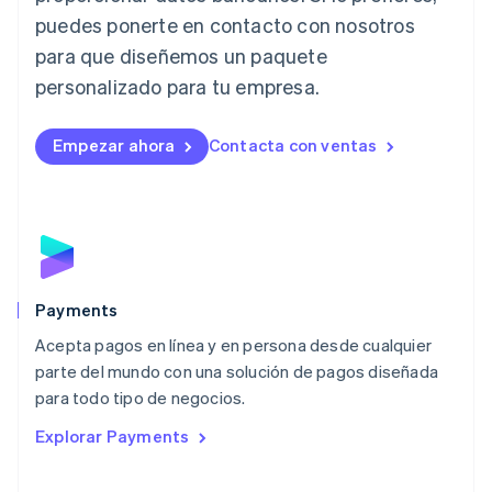
Letonia
puedes ponerte en contacto con nosotros
English
para que diseñemos un paquete
Liechtenstein
personalizado para tu empresa.
Deutsch
English
Lituania
English
Empezar ahora
Contacta con ventas
Luxemburgo
Français
Deutsch
English
Malasia
English
简体中文
Malta
English
México
Español
English
Payments
Noruega
Acepta pagos en línea y en persona desde cualquier
English
parte del mundo con una solución de pagos diseñada
Nueva Zelandia
English
para todo tipo de negocios.
Países Bajos
Explorar Payments
Nederlands
English
Polonia
English