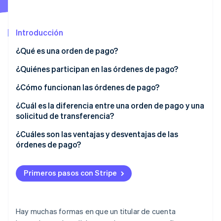
Radar
Prevención de fraude
Introducción
Ecosistema
Atlas
Constitución de una startup
¿Qué es una orden de pago?
Socios
Climate
Stripe App Marketplace
¿Quiénes participan en las órdenes de pago?
Eliminación de dióxido de carbono
Identity
¿Cómo funcionan las órdenes de pago?
Verificación de identidad en línea
Crear la orden
¿Cuál es la diferencia entre una orden de pago y una
solicitud de transferencia?
Procesar y validar la orden
¿Cuáles son las ventajas y desventajas de las
Ejecutar la orden
órdenes de pago?
Sesiones de Stripe 2026
Consultar la orden
Descubre cómo Stripe construye la infraestructura económi
Mirar ahora
Primeros pasos con Stripe
Hay muchas formas en que un titular de cuenta