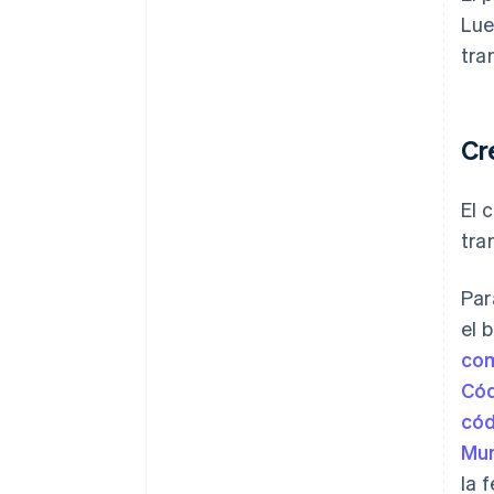
Lue
tra
Cr
El 
tra
Par
el 
com
Cód
cód
Mun
la 