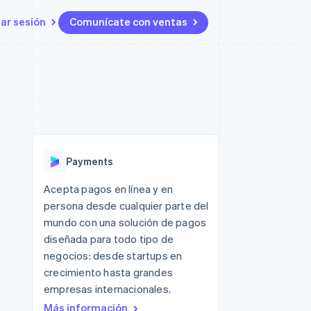
iar sesión
Comunícate con ventas
Recursos
Ecosistema
Contacto
 marketplaces
Más
Integraciones de aplicaciones
Socios
Contacta con ventas
Product roadmap
s
Ejemplos de código
Stripe App Marketplace
Conviértete en socio
Ver lo que viene
ataformas
Blog de desarrolladores
Estado de la API
Radar
Prevención de fraude
Payments
Atlas
Constitución de una startup
 lucro
Acepta pagos en línea y en
persona desde cualquier parte del
Climate
Eliminación de dióxido de
mundo con una solución de pagos
carbono
diseñada para todo tipo de
negocios: desde startups en
crecimiento hasta grandes
empresas internacionales.
Más información