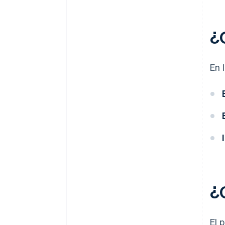
¿
En 
¿
El 