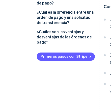
de pago?
Con
Crear la orden
¿Cuál es la diferencia entre una
orden de pago y una solicitud
Procesar y validar la orden
de transferencia?
Ejecutar la orden
¿Cuáles son las ventajas y
desventajas de las órdenes de
Consultar la orden
pago?
Primeros pasos con Stripe