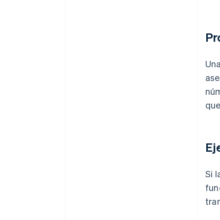
Pr
Una
ase
núm
que
Ej
Si 
fun
tra