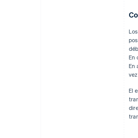
Co
Los
pos
déb
En 
En 
vez
El 
tra
dir
tra