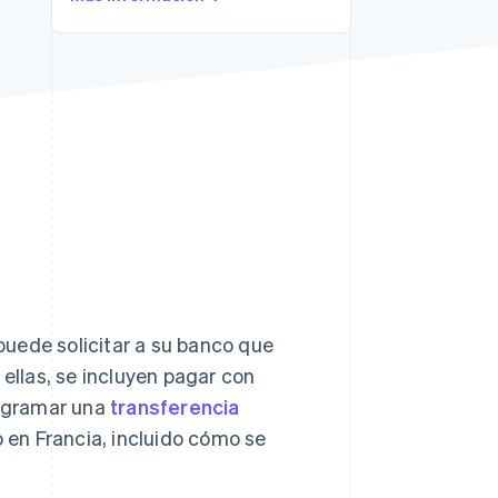
Sesiones de Stripe
2026
Descubre cómo Stripe
construye la
infraestructura
económica para la IA.
Mirar ahora
uede solicitar a su banco que
 ellas, se incluyen pagar con
rogramar una
transferencia
o en Francia, incluido cómo se