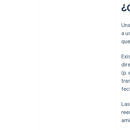
¿
Una
a u
que
Exi
dir
(p. 
tra
fec
Las
ree
ami