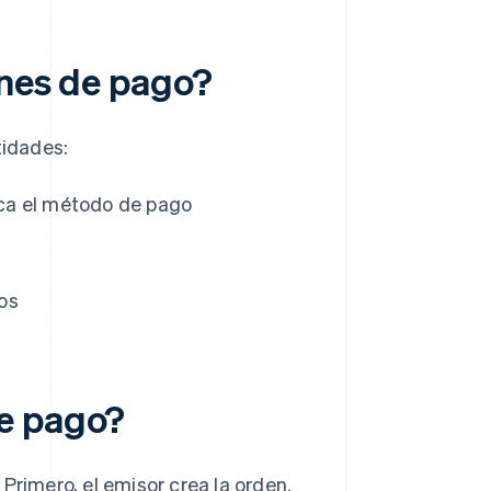
enes de pago?
tidades:
fica el método de pago
dos
e pago?
Primero, el emisor crea la orden.