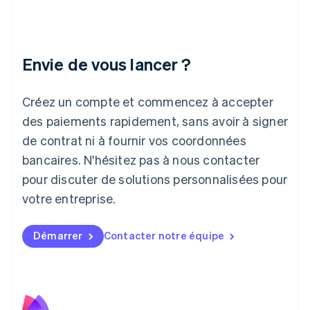
English
Italie
Italiano
English
Japon
Envie de vous lancer ?
日本語
English
Lettonie
Créez un compte et commencez à accepter
English
Liechtenstein
des paiements rapidement, sans avoir à signer
Deutsch
English
de contrat ni à fournir vos coordonnées
Lituanie
English
bancaires. N'hésitez pas à nous contacter
Luxembourg
pour discuter de solutions personnalisées pour
Français
Deutsch
English
Malaisie
votre entreprise.
English
简体中文
Malte
Démarrer
Contacter notre équipe
English
Mexique
Español
English
Norvège
English
Nouvelle-Zélande