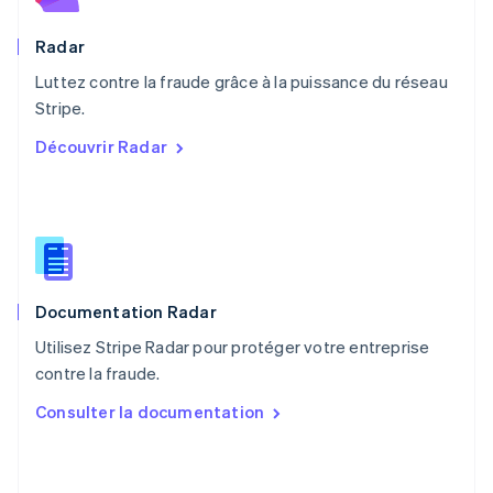
English
Pays-Bas
Radar
Nederlands
English
Luttez contre la fraude grâce à la puissance du réseau
Pologne
English
Stripe.
Portugal
Découvrir Radar
Português
English
R.A.S. de Hong Kong, Chine
English
简体中文
République tchèque
English
Roumanie
English
Documentation Radar
Royaume-Uni
English
Utilisez Stripe Radar pour protéger votre entreprise
Singapour
contre la fraude.
English
简体中文
Slovaquie
Consulter la documentation
English
Slovénie
English
Italiano
Suède