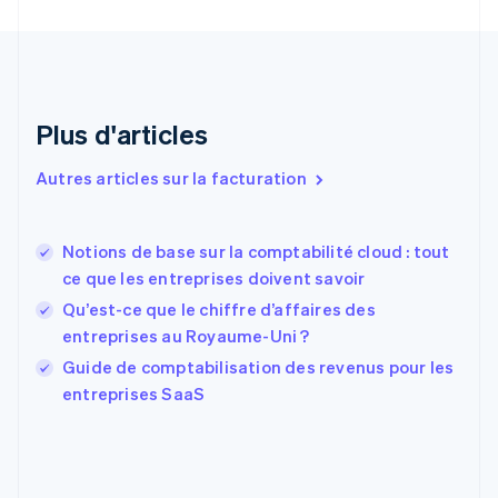
English
Émirats arabes unis
English
Espagne
Español
English
Plus d'articles
Estonie
English
Autres articles sur la facturation
États-Unis
English
Español
简体中文
Finlande
English
Svenska
Notions de base sur la comptabilité cloud : tout
France
ce que les entreprises doivent savoir
Français
English
Qu’est-ce que le chiffre d’affaires des
Gibraltar
entreprises au Royaume-Uni ?
English
Grèce
Guide de comptabilisation des revenus pour les
English
entreprises SaaS
Hongrie
English
Inde
English
Irlande