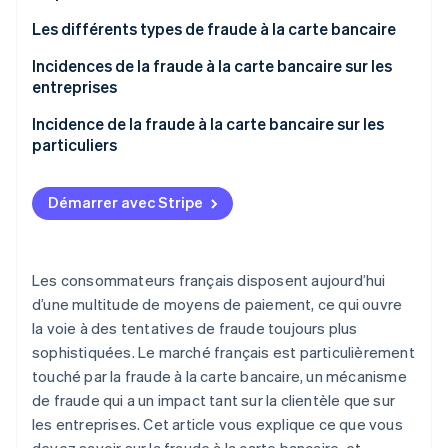
Découvrez les prochaines évolutions
Commerce en ligne
Les différents types de fraude à la carte bancaire
Radar
Prévention de la fraude
Le vol de carte
Incidences de la fraude à la carte bancaire sur les
entreprises
Écosystème
Atlas
La prise de contrôle de compte
Constitution de start-up
Comment se protéger en tant qu’entreprise ?
Incidence de la fraude à la carte bancaire sur les
Partenaires
Climate
particuliers
Stripe App Marketplace
Élimination du carbone
Sécuriser son site web
Comment les particuliers peuvent-ils signaler ce
Identity
type de fraude ?
Démarrer avec Stripe
Vérification de l'identité
Comment les particuliers peuvent-ils rester
protégés contre la fraude à la carte bancaire ?
Les consommateurs français disposent aujourd’hui
d’une multitude de moyens de paiement, ce qui ouvre
Stripe Sessions 2026
la voie à des tentatives de fraude toujours plus
Découvrez comment Stripe construit l’infrastructure écono
sophistiquées. Le marché français est particulièrement
Regarder la vidéo
touché par la fraude à la carte bancaire, un mécanisme
de fraude qui a un impact tant sur la clientèle que sur
les entreprises. Cet article vous explique ce que vous