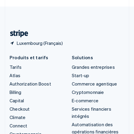
Svenska
English
Suisse
Deutsch
Français
Italiano
English
Thaïlande
ไทย
English
Luxembourg (Français)
Produits et tarifs
Solutions
Tarifs
Grandes entreprises
Atlas
Start-up
Authorization Boost
Commerce agentique
Billing
Cryptomonnaie
Capital
E-commerce
Checkout
Services financiers
intégrés
Climate
Automatisation des
Connect
opérations financières
Cryptomonnaie