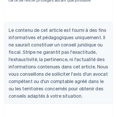
carte de rester protégés autant que possible.
Allemagne
Deutsch
English
Australie
English
Le contenu de cet article est fourni à des fins
Autriche
informatives et pédagogiques uniquement. Il
Deutsch
English
Belgique
ne saurait constituer un conseil juridique ou
Nederlands
Français
Deutsch
English
fiscal. Stripe ne garantit pas l'exactitude,
Brésil
l'exhaustivité, la pertinence, ni l'actualité des
Português
English
Bulgarie
informations contenues dans cet article. Nous
English
vous conseillons de solliciter l'avis d'un avocat
Canada
English
Français
compétent ou d'un comptable agréé dans le
Chine continentale
ou les territoires concernés pour obtenir des
简体中文
English
Chypre
conseils adaptés à votre situation.
English
Croatie
English
Italiano
Danemark