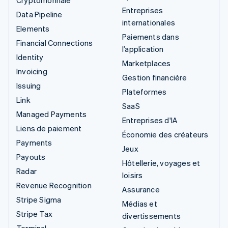
Entreprises
Data Pipeline
internationales
Elements
Paiements dans
Financial Connections
l’application
Identity
Marketplaces
Invoicing
Gestion financière
Issuing
Plateformes
Link
SaaS
Managed Payments
Entreprises d'IA
Liens de paiement
Économie des créateurs
Payments
Jeux
Payouts
Hôtellerie, voyages et
Radar
loisirs
Revenue Recognition
Assurance
Stripe Sigma
Médias et
Stripe Tax
divertissements
Terminal