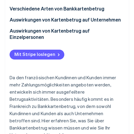
Betrugsprävention
Ecosystem
Verschiedene Arten von Bankkartenbetrug
Atlas
Start-up-Gründung
Partner
Kartendiebstahl
Auswirkungen von Kartenbetrug auf Unternehmen
Stripe App-Marktplatz
Climate
Kontoübernahme
Wie können sich Unternehmen vor
Auswirkungen von Kartenbetrug auf
CO₂-Entnahme
Bankkartenbetrug schützen?
Einzelpersonen
Sichern Ihrer Website
Wie können Einzelpersonen diese Art von Betrug
melden?
Mit Stripe loslegen
Wie können sich Einzelpersonen vor
Stripe-Sessions 2026
Erfahren Sie, wie Stripe Lösungen für die Wirtschaft
Bankkartenbetrug schützen?
Jetzt ansehen
Da den französischen Kundinnen und Kunden immer
mehr Zahlungsmöglichkeiten angeboten werden,
entwickeln sich immer ausgefeiltere
Betrugsaktivitäten. Besonders häufig kommt es in
Frankreich zu Bankkartenbetrug, von dem sowohl
Kundinnen und Kunden als auch Unternehmen
betroffen sind. Hier erfahren Sie, was Sie über
Bankkartenbetrug wissen müssen und wie Sie Ihr