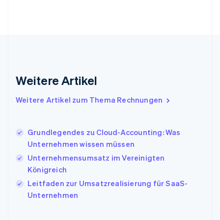
English
Griechenland
English
Indien
English
Irland
English
Italien
Weitere Artikel
Italiano
English
Japan
Weitere Artikel zum Thema Rechnungen
日本語
English
Kanada
English
Français
Grundlegendes zu Cloud-Accounting: Was
Kroatien
Unternehmen wissen müssen
English
Italiano
Lettland
Unternehmensumsatz im Vereinigten
English
Königreich
Liechtenstein
Leitfaden zur Umsatzrealisierung für SaaS-
Deutsch
English
Litauen
Unternehmen
English
Luxemburg