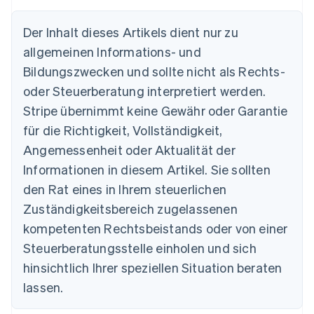
Australien
Der Inhalt dieses Artikels dient nur zu
English
allgemeinen Informations- und
Belgien
Nederlands
Français
Deutsch
English
Bildungszwecken und sollte nicht als Rechts-
Brasilien
oder Steuerberatung interpretiert werden.
Português
English
Bulgarien
Stripe übernimmt keine Gewähr oder Garantie
English
für die Richtigkeit, Vollständigkeit,
Dänemark
Angemessenheit oder Aktualität der
English
Deutschland
Informationen in diesem Artikel. Sie sollten
Deutsch
English
den Rat eines in Ihrem steuerlichen
Estland
Zuständigkeitsbereich zugelassenen
English
Festlandchina
kompetenten Rechtsbeistands oder von einer
简体中文
English
Steuerberatungsstelle einholen und sich
Finnland
English
Svenska
hinsichtlich Ihrer speziellen Situation beraten
Frankreich
lassen.
Français
English
Gibraltar