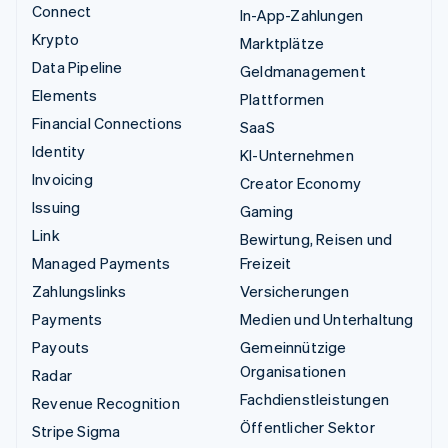
Connect
In-App-Zahlungen
Krypto
Marktplätze
Data Pipeline
Geldmanagement
Elements
Plattformen
Financial Connections
SaaS
Identity
KI-Unternehmen
Invoicing
Creator Economy
Issuing
Gaming
Link
Bewirtung, Reisen und
Managed Payments
Freizeit
Zahlungslinks
Versicherungen
Payments
Medien und Unterhaltung
Payouts
Gemeinnützige
Organisationen
Radar
Fachdienstleistungen
Revenue Recognition
Öffentlicher Sektor
Stripe Sigma