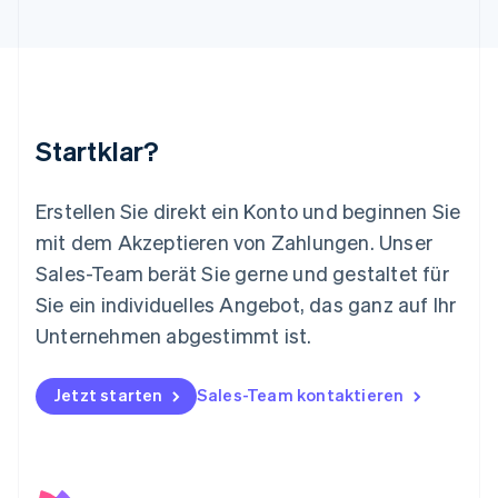
Français
Deutsch
English
Malaysia
English
简体中文
Malta
English
Mexiko
Startklar?
Español
English
Neuseeland
English
Erstellen Sie direkt ein Konto und beginnen Sie
Niederlande
mit dem Akzeptieren von Zahlungen. Unser
Nederlands
English
Norwegen
Sales-Team berät Sie gerne und gestaltet für
English
Sie ein individuelles Angebot, das ganz auf Ihr
Österreich
Deutsch
English
Unternehmen abgestimmt ist.
Polen
English
Portugal
Jetzt starten
Sales-Team kontaktieren
Português
English
Rumänien
English
Schweden