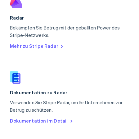
Svenska
English
Schweiz
Deutsch
Français
Italiano
English
Radar
Singapur
English
简体中文
Bekämpfen Sie Betrug mit der geballten Power des
Slowakei
Stripe-Netzwerks.
English
Mehr zu Stripe Radar
Slowenien
English
Italiano
Sonderverwaltungsregion Hongkong,
China
English
简体中文
Spanien
Español
English
Dokumentation zu Radar
Thailand
ไทย
English
Verwenden Sie Stripe Radar, um Ihr Unternehmen vor
Tschechische Republik
Betrug zu schützen.
English
Ungarn
Dokumentation im Detail
English
Vereinigte Arabische Emirate
English