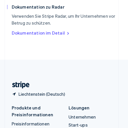
Español
English
Thailand
Dokumentation zu Radar
ไทย
English
Verwenden Sie Stripe Radar, um Ihr Unternehmen vor
Tschechische Republik
Betrug zu schützen.
English
Ungarn
Dokumentation im Detail
English
Vereinigte Arabische Emirate
English
Vereinigte Staaten
English
Español
简体中文
Vereinigtes Königreich
English
Zypern
English
Liechtenstein (Deutsch)
Produkte und
Lösungen
Preisinformationen
Unternehmen
Preisinformationen
Start-ups