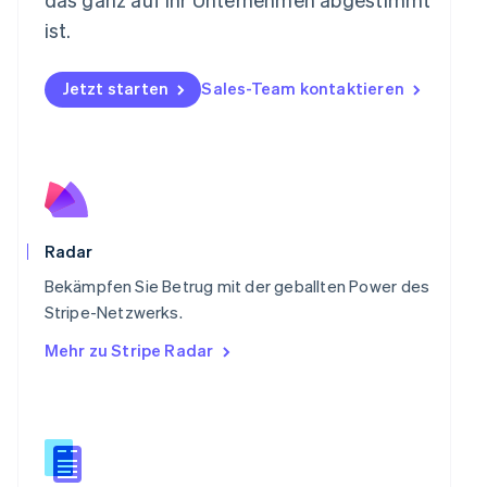
Deutsch
English
ist.
Polen
English
Portugal
Jetzt starten
Sales-Team kontaktieren
Português
English
Rumänien
English
Schweden
Svenska
English
Schweiz
Deutsch
Français
Italiano
English
Radar
Singapur
English
简体中文
Bekämpfen Sie Betrug mit der geballten Power des
Slowakei
Stripe-Netzwerks.
English
Mehr zu Stripe Radar
Slowenien
English
Italiano
Sonderverwaltungsregion Hongkong,
China
English
简体中文
Spanien