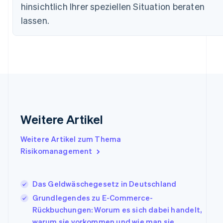
hinsichtlich Ihrer speziellen Situation beraten
English
Festlandchina
lassen.
简体中文
English
Finnland
English
Svenska
Frankreich
Français
English
Gibraltar
English
Griechenland
English
Weitere Artikel
Indien
English
Weitere Artikel zum Thema
Irland
Risikomanagement
English
Italien
Italiano
English
Japan
Das Geldwäschegesetz in Deutschland
日本語
English
Grundlegendes zu E-Commerce-
Kanada
Rückbuchungen: Worum es sich dabei handelt,
English
Français
warum sie vorkommen und wie man sie
Kroatien