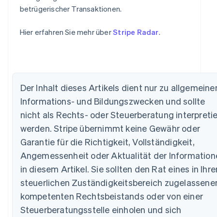
betrügerischer Transaktionen.
Hier erfahren Sie mehr über
Stripe Radar
.
Der Inhalt dieses Artikels dient nur zu allgemeine
Australien
Informations- und Bildungszwecken und sollte
English
nicht als Rechts- oder Steuerberatung interpretie
Belgien
werden. Stripe übernimmt keine Gewähr oder
Nederlands
Français
Deutsch
English
Brasilien
Garantie für die Richtigkeit, Vollständigkeit,
Português
English
Angemessenheit oder Aktualität der Information
Bulgarien
in diesem Artikel. Sie sollten den Rat eines in Ihr
English
Dänemark
steuerlichen Zuständigkeitsbereich zugelassene
English
kompetenten Rechtsbeistands oder von einer
Deutschland
Deutsch
English
Steuerberatungsstelle einholen und sich
Estland