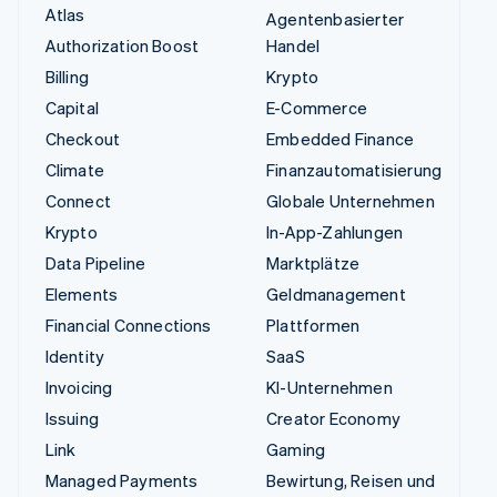
Atlas
Agentenbasierter
Authorization Boost
Handel
Billing
Krypto
Capital
E-Commerce
Checkout
Embedded Finance
Climate
Finanzautomatisierung
Connect
Globale Unternehmen
Krypto
In-App-Zahlungen
Data Pipeline
Marktplätze
Elements
Geldmanagement
Financial Connections
Plattformen
Identity
SaaS
Invoicing
KI-Unternehmen
Issuing
Creator Economy
Link
Gaming
Managed Payments
Bewirtung, Reisen und