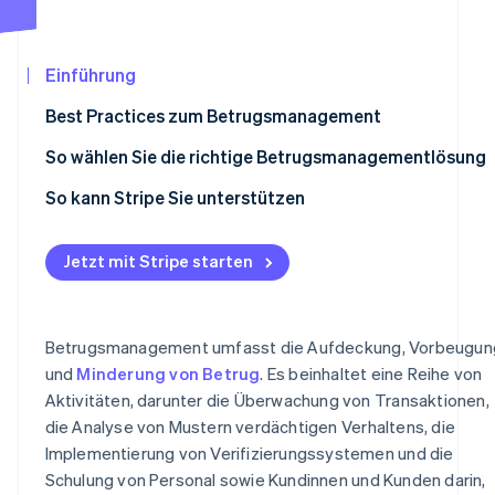
Betrugsprävention
Ecosystem
Atlas
Start-up-Gründung
Partner
Einführung
Stripe App-Marktplatz
Climate
Best Practices zum Betrugsmanagement
CO₂-Entnahme
So wählen Sie die richtige Betrugsmanagementlösung
So kann Stripe Sie unterstützen
Stripe-Sessions 2026
Jetzt mit Stripe starten
Erfahren Sie, wie Stripe Lösungen für die Wirtschaf
Jetzt ansehen
Betrugsmanagement umfasst die Aufdeckung, Vorbeugun
und
Minderung von Betrug
. Es beinhaltet eine Reihe von
Aktivitäten, darunter die Überwachung von Transaktionen,
die Analyse von Mustern verdächtigen Verhaltens, die
Implementierung von Verifizierungssystemen und die
Schulung von Personal sowie Kundinnen und Kunden darin,