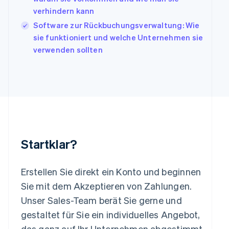
English
Italiano
verhindern kann
Lettland
Software zur Rückbuchungsverwaltung: Wie
English
sie funktioniert und welche Unternehmen sie
Liechtenstein
verwenden sollten
Deutsch
English
Litauen
English
Luxemburg
Français
Deutsch
English
Malaysia
English
简体中文
Malta
English
Startklar?
Mexiko
Español
English
Neuseeland
Erstellen Sie direkt ein Konto und beginnen
English
Sie mit dem Akzeptieren von Zahlungen.
Niederlande
Nederlands
English
Unser Sales-Team berät Sie gerne und
Norwegen
gestaltet für Sie ein individuelles Angebot,
English
Österreich
das ganz auf Ihr Unternehmen abgestimmt