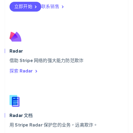
Deutsch
Français
Italiano
English
立即开始
联系销售
塞浦路斯
English
斯洛伐克
English
斯洛文尼亚
English
Italiano
泰国
Radar
ไทย
English
希腊
借助 Stripe 网络的强大能力防范欺诈
English
探索 Radar
西班牙
Español
English
新加坡
English
简体中文
新西兰
English
匈牙利
English
Radar 文档
意大利
用 Stripe Radar 保护您的业务，远离欺诈。
Italiano
English
印度