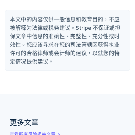
English
丹麦
English
本文中的内容仅供一般信息和教育目的，不应
德国
被解释为法律或税务建议。Stripe 不保证或担
Deutsch
English
法国
保文章中信息的准确性、完整性、充分性或时
Français
English
效性。您应该寻求在您的司法管辖区获得执业
芬兰
许可的合格律师或会计师的建议，以就您的特
English
Svenska
定情况提供建议。
荷兰
Nederlands
English
加拿大
English
Français
捷克
English
克罗地亚
English
Italiano
拉脱维亚
English
更多文章
立陶宛
English
列支敦士登
查看所有风险相关文章