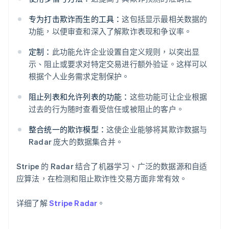
专为打击欺诈而生的工具：
这包括显示最相关数据的
功能，以便审查和深入了解欺诈表现和争议率。
定制：
此功能允许企业设置自定义规则，以突出显
阿联酋
示、阻止或要求对特定交易进行额外验证。这样可以
English
根据个人业务需求定制保护。
爱尔兰
English
阻止列表和允许列表的功能：
这些功能可让企业根据
爱沙尼亚
过去的行为随时查看受信任或被阻止的客户。
English
奥地利
整合统一的欺诈模型：
这使企业能够将其欺诈数据与
Deutsch
English
Radar 庞大的数据集合并。
澳大利亚
English
巴西
Stripe 的 Radar 结合了机器学习、广泛的数据源和自适
Português
English
应算法，在检测和阻止欺诈性交易方面非常有效。
保加利亚
English
详细了解
Stripe Radar
。
比利时
Nederlands
Français
Deutsch
English
波兰