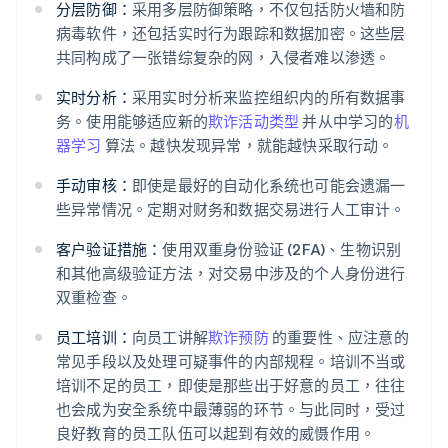
分层防御：
采用多层防御策略，不仅包括防火墙和防
病毒软件，还包括实时行为跟踪和数据加密。这些层
共同构成了一张错综复杂的网，入侵者难以渗透。
实时分析：
采用实时分析来监控组织内的所有数据事
务。使用能够适应新的
欺诈活动类型
并从中学习的
机
器学习
算法。越快发现异常，就能越快采取行动。
手动审核：
即使是最好的自动化系统也可能会遗漏一
些异常情况。定期对财务和数据交易进行人工审计。
客户验证措施：
使用双重身份验证 (2FA)、生物识别
和其他高级验证方法，对交易中涉及的个人身份进行
双重检查。
员工培训：
向员工讲解
欺诈预防
的重要性、应注意的
常见手段以及处理可疑事件的内部规程。培训不当或
培训不足的员工，即使是那些出于好意的员工，往往
也会成为安全系统中最薄弱的环节。与此同时，受过
良好教育的员工队伍可以起到有效的威慑作用。