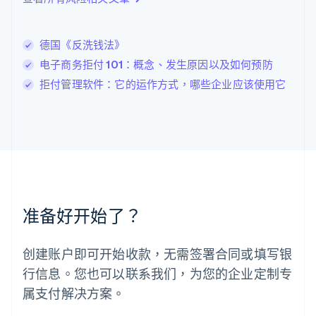
Deutsch
English
卢森堡
Français
Deutsch
English
德国《反洗钱法》
罗马尼亚
电子商务拒付 101：概念、发生原因以及如何预防
English
马尔他
拒付管理软件：它的运作方式，哪些企业应该使用它
English
马来西亚
English
简体中文
美国
English
Español
简体中文
墨西哥
Español
English
挪威
准备好开始了？
English
葡萄牙
Português
English
创建账户即可开始收款，无需签署合同或填写银
日本
行信息。您也可以联系我们，为您的企业定制专
日本語
English
瑞典
属支付解决方案。
Svenska
English
瑞士