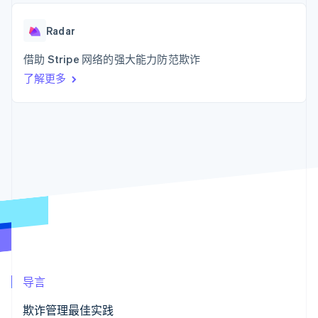
上
Stripe Sigma
产品路线图
SaaS
自定义报告
Authorization
Sessions 年度大会
Boost
Data Pipeline
Radar
招聘
支付成功率优
数据同步
资讯中心
化
资源
借助 Stripe 网络的强大能力防范欺诈
Stripe Press
Link
按行业
了解更多
加速结账
应用集成
AI 企业
代码示例
创作者经济
开发者博客
联系
游戏
API 状态
酒店、旅游与休闲
联系销售
更多
保险
成为合作伙伴
Product roadmap
媒体与娱乐
了解未来规划
非营利组织
专业服务
Radar
公共部门
欺诈防范
零售
Atlas
初创企业注册
Climate
生态系统
碳移除
导言
合作伙伴
Stripe App Marketplace
欺诈管理最佳实践