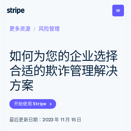
更多资源
风险管理
按企业阶段
文档
学习
支付
营收
资金管
平台
理
易市
大型企业
Stripe 文档
博客
Payments
Billing
初创企业
API 参考文档
客户案例
如何为您的企业选择
在线支付
经常性收入
Global
Conn
库与 SDK
指南
Managed
Metronome
Payouts
Stripe Apps
Payments
按用量计费
平台
合适的欺诈管理解决
备案商家解决
Subscriptions
向第三
按应用场景
方案
方打款
支持
订阅管理
Payment links
Crypto
方案
指南
智能体商务
Invoicing
钱包、
加密货币
获取支持
无代码支付
一次性或定期
稳定币
电子商务
接受线上付款
托管支持方案
Checkout
账单
发行和
嵌入式金融
实施预置结账流程
专业服务
预构建支付界
Tax
发卡基
开始使用 Stripe
财务自动化
构建平台或交易市场
面
销售税和增值
础设施
全球化企业
管理订阅
Elements
税自动化
应用内支付
提供按用量计费
灵活的 UI 组件
Revenue
最后更新日期：2023 年 11 月 15 日
交易市场
发行稳定币支持的支付卡
支付方式
Recognition
公司
资金管理
通过智能体配置和管理服
支持 125 种以
会计自动化
平台
务