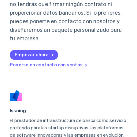
no tendrás que firmar ningún contrato ni
Italia
proporcionar datos bancarios. Si lo prefieres,
Italiano
English
Japón
puedes ponerte en contacto con nosotros y
日本語
English
diseñaremos un paquete personalizado para
Letonia
English
tu empresa.
Liechtenstein
Deutsch
English
Empezar ahora
Lituania
English
Ponerse en contacto con ventas
Luxemburgo
Français
Deutsch
English
Malasia
English
简体中文
Malta
English
México
Español
English
Issuing
Noruega
El prestador de infraestructura de banca como servicio
English
preferido para las startup disruptivas, las plataformas
Nueva Zelanda
English
de software innovadoras y las empresas en evolución.