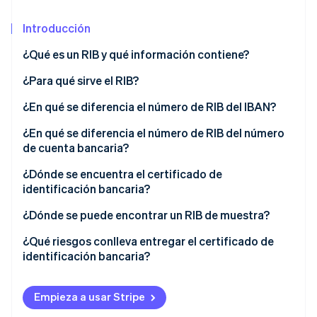
Sector público
Radar
Comercio minorista
Introducción
Prevención de fraude
Atlas
¿Qué es un RIB y qué información contiene?
Constitución de una startup
Ecosystem
¿Para qué sirve el RIB?
Climate
Eliminación de dióxido de carbono
Socios
¿En qué se diferencia el número de RIB del IBAN?
Stripe App Marketplace
Identity
¿En qué se diferencia el número de RIB del número
Verificación de identidad en línea
de cuenta bancaria?
¿Dónde se encuentra el certificado de
identificación bancaria?
¿Dónde se puede encontrar un RIB de muestra?
Stripe Sessions 2026
Descubre cómo Stripe está construyendo la infraestructu
¿Qué riesgos conlleva entregar el certificado de
para la IA.
identificación bancaria?
Ver ahora
Empieza a usar Stripe