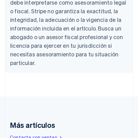
debe interpretarse como asesoramiento legal
Austria
o fiscal. Stripe no garantiza la exactitud, la
Deutsch
English
Bélgica
integridad, la adecuación o la vigencia de la
Nederlands
Français
Deutsch
English
información incluida en el artículo. Busca un
Brasil
abogado o un asesor fiscal profesional y con
Português
English
Bulgaria
licencia para ejercer en tu jurisdicción si
English
necesitas asesoramiento para tu situación
Canadá
English
Français
particular.
China continental
简体中文
English
Chipre
English
Croacia
English
Italiano
Dinamarca
English
Emiratos Árabes Unidos
English
Más artículos
Eslovaquia
Contacta con ventas
English