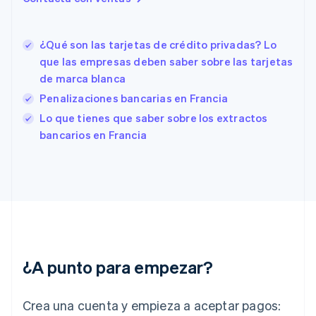
Eslovenia
English
Italiano
España
¿Qué son las tarjetas de crédito privadas? Lo
Español
English
que las empresas deben saber sobre las tarjetas
Estados Unidos
de marca blanca
English
Español
简体中文
Estonia
Penalizaciones bancarias en Francia
English
Lo que tienes que saber sobre los extractos
Finlandia
bancarios en Francia
English
Svenska
Francia
Français
English
Gibraltar
English
Grecia
English
Hungría
English
¿A punto para empezar?
India
English
Irlanda
Crea una cuenta y empieza a aceptar pagos:
English