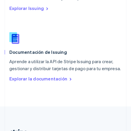
Países Bajos
Explorar Issuing
Nederlands
English
Polonia
English
Portugal
Português
English
RAE de Hong Kong, China
English
简体中文
Documentación de Issuing
Reino Unido
English
Aprende a utilizar la API de Stripe Issuing para crear,
República Checa
gestionar y distribuir tarjetas de pago para tu empresa.
English
Rumanía
Explorar la documentación
English
Singapur
English
简体中文
Suecia
Svenska
English
Suiza
Deutsch
Français
Italiano
English
Tailandia
ไทย
English