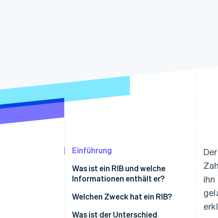
Optimierung der
Datensynchronisier
Autorisierungsraten
Link
Beschleunigter Bezahlvorgang
Financial Connections
Verbundene Finanzdaten
Einführung
Der
Zah
Was ist ein RIB und welche
Informationen enthält er?
ihn
gel
Welchen Zweck hat ein RIB?
erk
Was ist der Unterschied