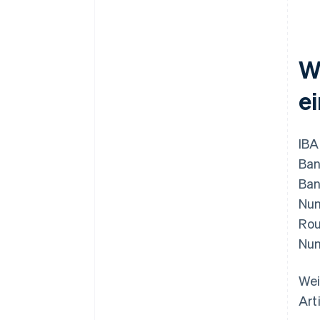
W
e
IBA
Ban
Ban
Num
Rou
Num
Wei
Art