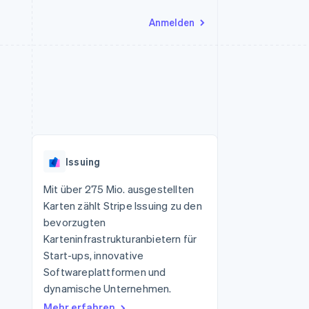
Anmelden
Ressourcen
Ecosystem
Kontakt
nd Marktplätze
Mehr
App-Integrationen
Partner
Sales-Team kontaktieren
Product roadmap
Code-Beispiele
Stripe App-Marktplatz
Partner werden
Ausblick
 Plattformen
Entwickler-Blog
 platforms
eit
API-Status
Radar
Betrugsprävention
eistungen
Issuing
Atlas
onen
virtuelle Karten
Start-up-Gründung
Mit über 275 Mio. ausgestellten
Karten zählt Stripe Issuing zu den
Climate
CO₂-Entnahme
bevorzugten
Karteninfrastrukturanbietern für
Identity
Online-Identitätsprüfung
Start-ups, innovative
Softwareplattformen und
dynamische Unternehmen.
Mehr erfahren