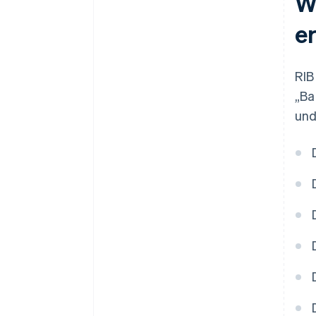
W
e
RIB
„Ba
und