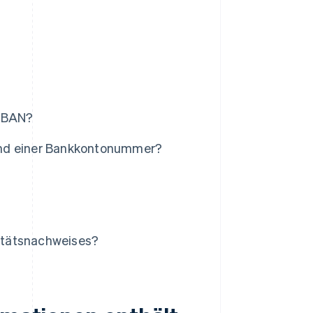
 IBAN?
und einer Bankkontonummer?
titätsnachweises?