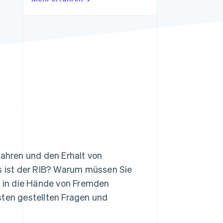
Stripe-Sessions 2026
Erfahren Sie, wie Stripe
Lösungen für die
Wirtschaftsinfrastruktur
für KI aufbaut.
Jetzt ansehen
fahren und den Erhalt von
as ist der RIB? Warum müssen Sie
nt in die Hände von Fremden
sten gestellten Fragen und