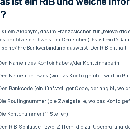
as ist ein RIB und welche Info
r?
 ist ein Akronym, das im Französischen für „relevé d'id
nkidentitätsnachweis“ im Deutschen). Es ist ein Dokum
 seine/ihre Bankverbindung ausweist. Der RIB enthält:
Den Namen des Kontoinhabers/der Kontoinhaberin
Den Namen der Bank (wo das Konto geführt wird, in Bu
Den Bankcode (ein fünfstelliger Code, der angibt, wo d
Die Routingnummer (die Zweigstelle, wo das Konto gefüh
Die Kontonummer (11 Stellen)
Den RIB-Schlüssel (zwei Ziffern, die zur Überprüfung d