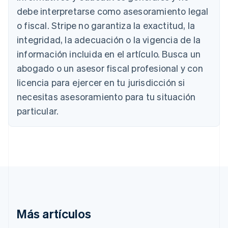
English
debe interpretarse como asesoramiento legal
Austria
o fiscal. Stripe no garantiza la exactitud, la
Deutsch
English
Bélgica
integridad, la adecuación o la vigencia de la
Nederlands
Français
Deutsch
English
información incluida en el artículo. Busca un
Brasil
abogado o un asesor fiscal profesional y con
Português
English
Bulgaria
licencia para ejercer en tu jurisdicción si
English
necesitas asesoramiento para tu situación
Canadá
English
Français
particular.
China continental
简体中文
English
Chipre
English
Croacia
English
Italiano
Dinamarca
English
Emiratos Árabes Unidos
English
Más artículos
Eslovaquia