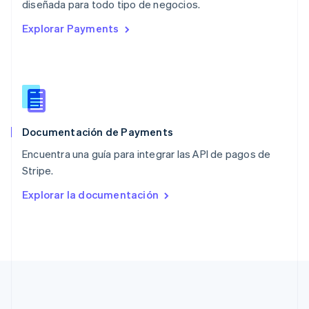
English
diseñada para todo tipo de negocios.
Países Bajos
Explorar Payments
Nederlands
English
Polonia
English
Portugal
Português
English
RAE de Hong Kong, China
English
简体中文
Documentación de Payments
Reino Unido
English
Encuentra una guía para integrar las API de pagos de
República Checa
Stripe.
English
Rumanía
Explorar la documentación
English
Singapur
English
简体中文
Suecia
Svenska
English
Suiza
Deutsch
Français
Italiano
English
Tailandia