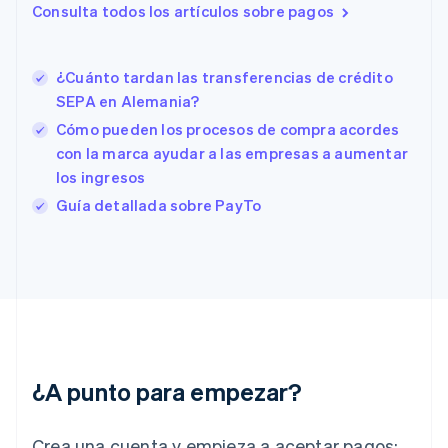
Consulta todos los artículos sobre pagos
English
Eslovenia
English
Italiano
España
¿Cuánto tardan las transferencias de crédito
Español
English
SEPA en Alemania?
Estados Unidos
Cómo pueden los procesos de compra acordes
English
Español
简体中文
Estonia
con la marca ayudar a las empresas a aumentar
English
los ingresos
Finlandia
Guía detallada sobre PayTo
English
Svenska
Francia
Français
English
Gibraltar
English
Grecia
English
Hungría
English
¿A punto para empezar?
India
English
Irlanda
Crea una cuenta y empieza a aceptar pagos: