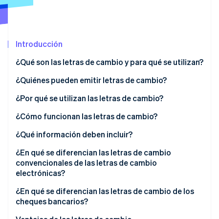
Sector público
Radar
Comercio minorista
Prevención de fraude
Atlas
Introducción
Constitución de una startup
Ecosystem
Climate
¿Qué son las letras de cambio y para qué se utilizan?
Eliminación de dióxido de carbono
Socios
¿Quiénes pueden emitir letras de cambio?
Stripe App Marketplace
Identity
Verificación de identidad en línea
¿Por qué se utilizan las letras de cambio?
¿Cómo funcionan las letras de cambio?
¿Qué información deben incluir?
Stripe Sessions 2026
¿En qué se diferencian las letras de cambio
Descubre cómo Stripe está construyendo la infraestructu
convencionales de las letras de cambio
para la IA.
electrónicas?
Ver ahora
¿En qué se diferencian las letras de cambio de los
cheques bancarios?