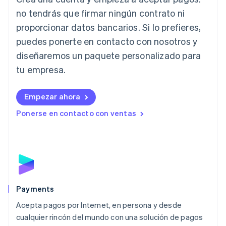
English
no tendrás que firmar ningún contrato ni
Italia
proporcionar datos bancarios. Si lo prefieres,
Italiano
English
Japón
puedes ponerte en contacto con nosotros y
日本語
English
diseñaremos un paquete personalizado para
Letonia
English
tu empresa.
Liechtenstein
Deutsch
English
Empezar ahora
Lituania
English
Ponerse en contacto con ventas
Luxemburgo
Français
Deutsch
English
Malasia
English
简体中文
Malta
English
México
Español
English
Payments
Noruega
Acepta pagos por Internet, en persona y desde
English
cualquier rincón del mundo con una solución de pagos
Nueva Zelanda