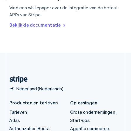
English
Vind een whitepaper over de integratie van de betaal-
Vasteland van China
API's van Stripe.
简体中文
English
Verenigd Koninkrijk
Bekijk de documentatie
English
Verenigde Arabische Emiraten
English
Verenigde Staten
English
Español
简体中文
Zweden
Svenska
English
Zwitserland
Deutsch
Français
Italiano
English
Nederland (Nederlands)
Producten en tarieven
Oplossingen
Tarieven
Grote ondernemingen
Atlas
Start-ups
Authorization Boost
Agentic commerce