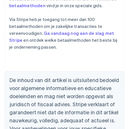
betaalmethoden
vind je in onze speciale gids.
Via Stripe heb je toegang tot meer dan 100
betaalmethoden om je zakelijke transacties te
vereenvoudigen.
Ga vandaag nog aan de slag met
Stripe
en ontdek welke betaalmethoden het beste bij
je onderneming passen.
Australië
English
België
Nederlands
Français
Deutsch
English
De inhoud van dit artikel is uitsluitend bedoeld
Brazilië
voor algemene informatieve en educatieve
Português
English
Bulgarije
doeleinden en mag niet worden opgevat als
English
juridisch of fiscaal advies. Stripe verklaart of
Canada
English
Français
garandeert niet dat de informatie in dit artikel
Cyprus
nauwkeurig, volledig, adequaat of actueel is.
English
Denemarken
Voor aanbevelingen voor jouw specifieke