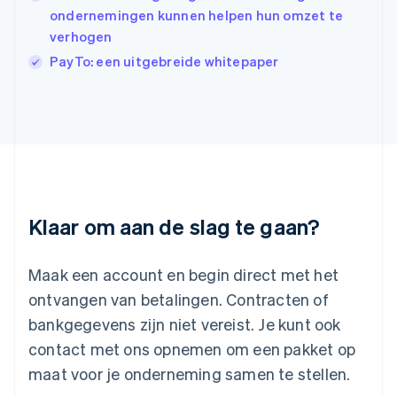
Italiano
English
ondernemingen kunnen helpen hun omzet te
Japan
verhogen
日本語
English
PayTo: een uitgebreide whitepaper
Kroatië
English
Italiano
Letland
English
Liechtenstein
Deutsch
English
Litouwen
English
Luxemburg
Klaar om aan de slag te gaan?
Français
Deutsch
English
Maleisië
English
简体中文
Maak een account en begin direct met het
Malta
ontvangen van betalingen. Contracten of
English
Mexico
bankgegevens zijn niet vereist. Je kunt ook
Español
English
contact met ons opnemen om een pakket op
Nederland
maat voor je onderneming samen te stellen.
Nederlands
English
Nieuw-Zeeland