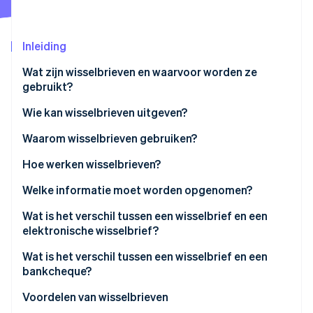
Oprichting van een start-up
Climate
Ecosysteem
Inleiding
CO₂-verwijdering
Partners
Identity
Wat zijn wisselbrieven en waarvoor worden ze
Stripe App Marketplace
Online identiteitsverificatie
gebruikt?
Wie kan wisselbrieven uitgeven?
Waarom wisselbrieven gebruiken?
Stripe Sessions 2026
Hoe werken wisselbrieven?
Ontdek hoe Stripe de economische infrastructuu
Nu bekijken
Welke informatie moet worden opgenomen?
Wat is het verschil tussen een wisselbrief en een
elektronische wisselbrief?
Wat is het verschil tussen een wisselbrief en een
bankcheque?
Voordelen van wisselbrieven