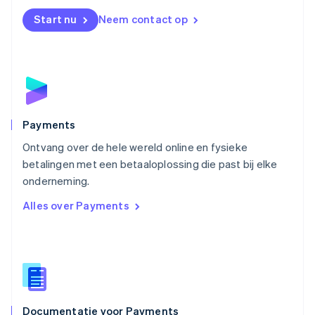
English
Start nu
Neem contact op
Noorwegen
English
Oostenrijk
Deutsch
English
Polen
English
Portugal
Português
English
Payments
Roemenië
Ontvang over de hele wereld online en fysieke
English
betalingen met een betaaloplossing die past bij elke
Singapore
English
简体中文
onderneming.
Slovenië
Alles over Payments
English
Italiano
Slowakije
English
Spanje
Español
English
Thailand
ไทย
English
Documentatie voor Payments
Tsjechië