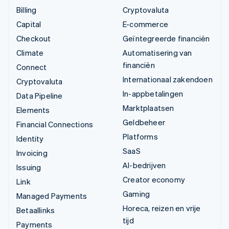
Billing
Cryptovaluta
Capital
E-commerce
Checkout
Geïntegreerde financiën
Climate
Automatisering van
financiën
Connect
Internationaal zakendoen
Cryptovaluta
In-appbetalingen
Data Pipeline
Marktplaatsen
Elements
Geldbeheer
Financial Connections
Platforms
Identity
SaaS
Invoicing
AI-bedrijven
Issuing
Creator economy
Link
Gaming
Managed Payments
Horeca, reizen en vrije
Betaallinks
tijd
Payments