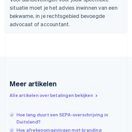
English
situatie moet je het advies inwinnen van een
Duitsland
bekwame, in je rechtsgebied bevoegde
Deutsch
English
Estland
advocaat of accountant.
English
Finland
English
Svenska
Frankrijk
Français
English
Gibraltar
English
Griekenland
English
Meer artikelen
Hongarije
English
Hongkong SAR, China
Alle artikelen over betalingen bekijken
English
简体中文
Ierland
English
Hoe lang duurt een SEPA-overschrijving in
India
Duitsland?
English
Hoe afrekenomgevingen met branding
Italië