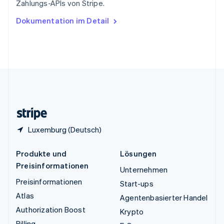
Zahlungs-APIs von Stripe.
English
Ungarn
Dokumentation im Detail
English
Vereinigte Arabische Emirate
English
Vereinigte Staaten
English
Español
简体中文
Vereinigtes Königreich
English
Zypern
English
Luxemburg (Deutsch)
Produkte und
Lösungen
Preisinformationen
Unternehmen
Preisinformationen
Start-ups
Atlas
Agentenbasierter Handel
Authorization Boost
Krypto
Billing