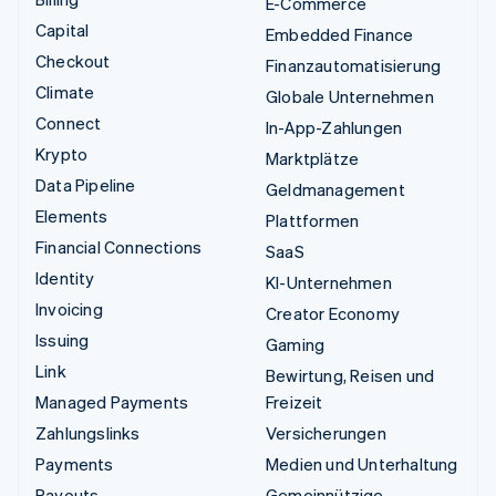
E-Commerce
Capital
Embedded Finance
Checkout
Finanzautomatisierung
Climate
Globale Unternehmen
Connect
In-App-Zahlungen
Krypto
Marktplätze
Data Pipeline
Geldmanagement
Elements
Plattformen
Financial Connections
SaaS
Identity
KI-Unternehmen
Invoicing
Creator Economy
Issuing
Gaming
Link
Bewirtung, Reisen und
Managed Payments
Freizeit
Zahlungslinks
Versicherungen
Payments
Medien und Unterhaltung
Payouts
Gemeinnützige