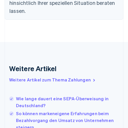
Finnland
hinsichtlich Ihrer speziellen Situation beraten
English
Svenska
lassen.
Frankreich
Français
English
Gibraltar
English
Griechenland
English
Indien
English
Irland
Weitere Artikel
English
Italien
Italiano
English
Weitere Artikel zum Thema Zahlungen
Japan
日本語
English
Kanada
Wie lange dauert eine SEPA-Überweisung in
English
Français
Deutschland?
Kroatien
English
Italiano
So können markeneigene Erfahrungen beim
Lettland
Bezahlvorgang den Umsatz von Unternehmen
English
steigern