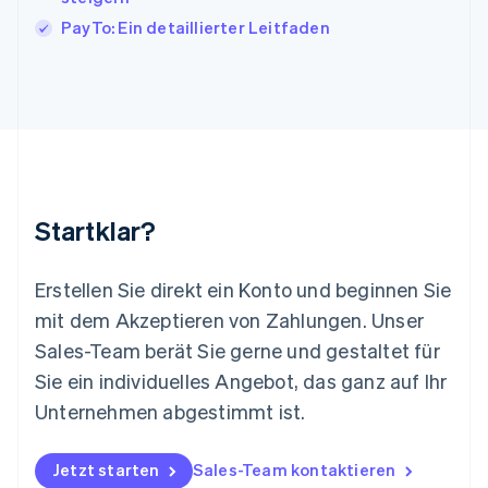
Liechtenstein
PayTo: Ein detaillierter Leitfaden
Deutsch
English
Litauen
English
Luxemburg
Français
Deutsch
English
Malaysia
English
简体中文
Malta
English
Startklar?
Mexiko
Español
English
Neuseeland
Erstellen Sie direkt ein Konto und beginnen Sie
English
mit dem Akzeptieren von Zahlungen. Unser
Niederlande
Nederlands
English
Sales-Team berät Sie gerne und gestaltet für
Norwegen
Sie ein individuelles Angebot, das ganz auf Ihr
English
Österreich
Unternehmen abgestimmt ist.
Deutsch
English
Polen
Jetzt starten
Sales-Team kontaktieren
English