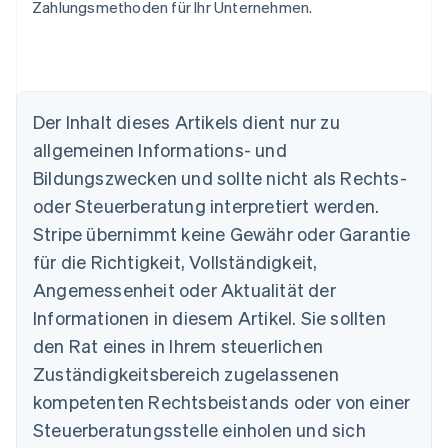
Zahlungsmethoden für Ihr Unternehmen.
Der Inhalt dieses Artikels dient nur zu
Australien
allgemeinen Informations- und
English
Belgien
Bildungszwecken und sollte nicht als Rechts-
Nederlands
Français
Deutsch
English
oder Steuerberatung interpretiert werden.
Brasilien
Stripe übernimmt keine Gewähr oder Garantie
Português
English
Bulgarien
für die Richtigkeit, Vollständigkeit,
English
Angemessenheit oder Aktualität der
Dänemark
Informationen in diesem Artikel. Sie sollten
English
Deutschland
den Rat eines in Ihrem steuerlichen
Deutsch
English
Zuständigkeitsbereich zugelassenen
Estland
English
kompetenten Rechtsbeistands oder von einer
Festlandchina
Steuerberatungsstelle einholen und sich
简体中文
English