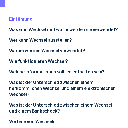
Betrugsprävention
Ecosystem
Atlas
Start-up-Gründung
Partner
Einführung
Stripe App-Marktplatz
Climate
Was sind Wechsel und wofür werden sie verwendet?
CO₂-Entnahme
Identity
Wer kann Wechsel ausstellen?
Online-Identitätsprüfung
Warum werden Wechsel verwendet?
Wie funktionieren Wechsel?
Welche Informationen sollten enthalten sein?
Stripe-Sessions 2026
Was ist der Unterschied zwischen einem
Erfahren Sie, wie Stripe Lösungen für die Wirts
Jetzt ansehen
herkömmlichen Wechsel und einem elektronischen
Wechsel?
Was ist der Unterschied zwischen einem Wechsel
und einem Bankscheck?
Vorteile von Wechseln