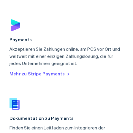
Portugal
Português
English
Rumänien
English
Schweden
Svenska
English
Schweiz
Payments
Deutsch
Français
Italiano
English
Akzeptieren Sie Zahlungen online, am POS vor Ort und
Singapur
English
简体中文
weltweit mit einer einzigen Zahlungslösung, die für
Slowakei
jedes Unternehmen geeignet ist.
English
Mehr zu Stripe Payments
Slowenien
English
Italiano
Sonderverwaltungsregion Hongkong,
China
English
简体中文
Spanien
Español
English
Dokumentation zu Payments
Thailand
ไทย
English
Finden Sie einen Leitfaden zum Integrieren der
Tschechische Republik